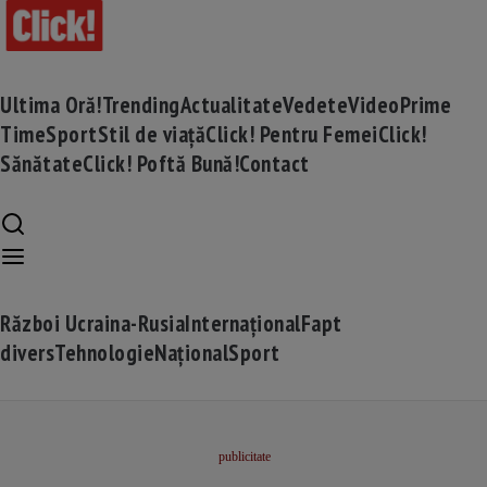
Ultima Oră!
Trending
Actualitate
Vedete
Video
Prime
Time
Sport
Stil de viață
Click! Pentru Femei
Click!
Sănătate
Click! Poftă Bună!
Contact
Război Ucraina-Rusia
Internațional
Fapt
divers
Tehnologie
Național
Sport