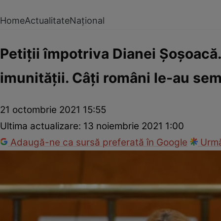
Home
Actualitate
Național
Petiții împotriva Dianei Șoșoacă.
imunității. Câți români le-au se
21 octombrie 2021 15:55
Ultima actualizare:
13 noiembrie 2021 1:00
Adaugă-ne ca sursă preferată în Google
Urmă