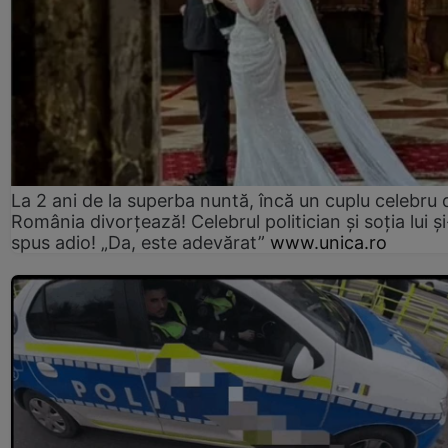
La 2 ani de la superba nuntă, încă un cuplu celebru 
România divorțează! Celebrul politician și soția lui ș
spus adio! „Da, este adevărat”
www.unica.ro