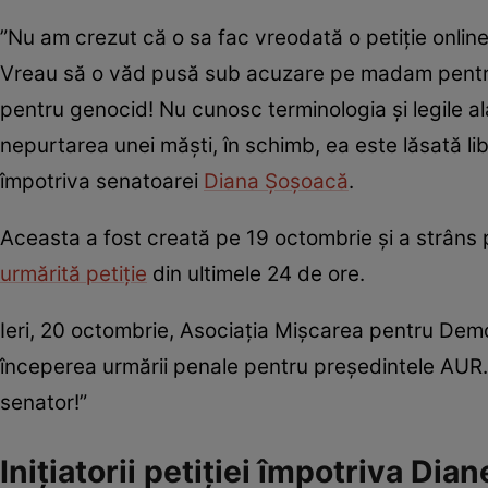
”Nu am crezut că o sa fac vreodată o petiție online
Vreau să o văd pusă sub acuzare pe madam pentru in
pentru genocid! Nu cunosc terminologia și legile a
nepurtarea unei măști, în schimb, ea este lăsată li
împotriva senatoarei
Diana Șoșoacă
.
Aceasta a fost creată pe 19 octombrie și a strâns
urmărită petiție
din ultimele 24 de ore.
Ieri, 20 octombrie, Asociația Mișcarea pentru Dem
începerea urmării penale pentru președintele AUR.
senator!”
Inițiatorii petiției împotriva Dia