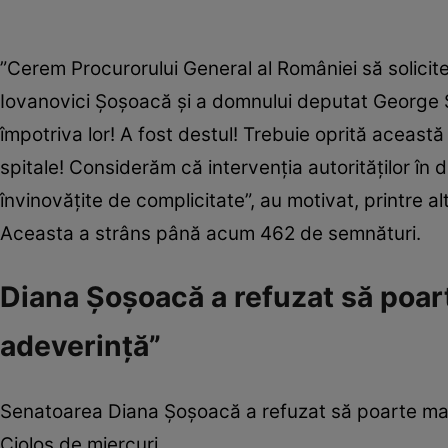
”Cerem Procurorului General al României să solicit
Iovanovici Șoșoacă și a domnului deputat George S
împotriva lor! A fost destul! Trebuie oprită aceas
spitale! Considerăm că intervenția autorităților în
învinovățite de complicitate”, au motivat, printre a
Aceasta a strâns până acum 462 de semnături.
Diana Șoșoacă a refuzat să poa
adeverință”
Senatoarea Diana Șoșoacă a refuzat să poarte masc
Cioloș de miercuri.