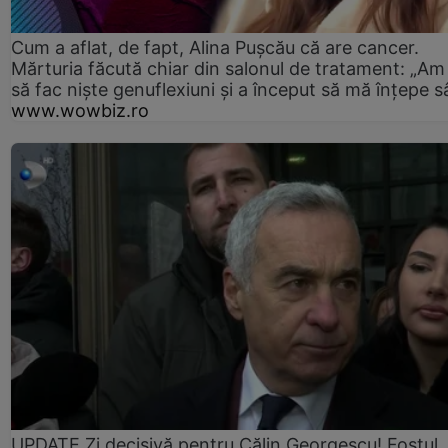
Cum a aflat, de fapt, Alina Pușcău că are cancer.
Mărturia făcută chiar din salonul de tratament: „Am
să fac niște genuflexiuni și a început să mă înțepe s
www.wowbiz.ro
UPDATE Zi decisivă pentru Călin Georgescu! Fostul