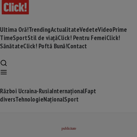
Ultima Oră!
Trending
Actualitate
Vedete
Video
Prime
Time
Sport
Stil de viață
Click! Pentru Femei
Click!
Sănătate
Click! Poftă Bună!
Contact
Război Ucraina-Rusia
Internațional
Fapt
divers
Tehnologie
Național
Sport