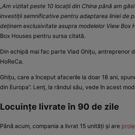
„Am vizitat peste 10 locații din China până am găs
investiții semnificative pentru adaptarea liniei de 
deținem exclusivitate asupra modelelor View Box 
Box Houses pentru sursa citată.
Din echipă mai fac parte Vlad Ghițu, antreprenor di
HoReCa.
Ghițu, care a început afacerile la doar 18 ani, spun
din Europa”. Lenț, la rândul său, vede în acest mode
Locuințe livrate în 90 de zile
Până
acum, compania a livrat 15 unități și are
proi