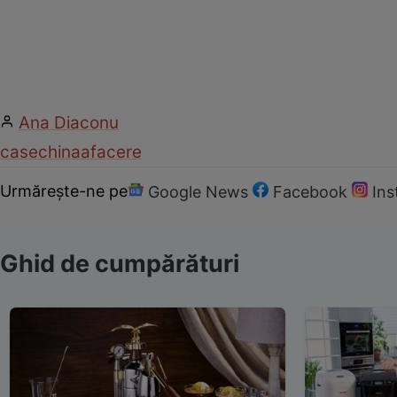
Ana Diaconu
case
china
afacere
Urmărește-ne pe
Google News
Facebook
In
Ghid de cumpărături