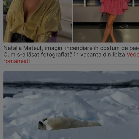
Natalia Mateuț, imagini incendiare în costum de bai
Cum s-a lăsat fotografiată în vacanța din Ibiza
Vede
românești