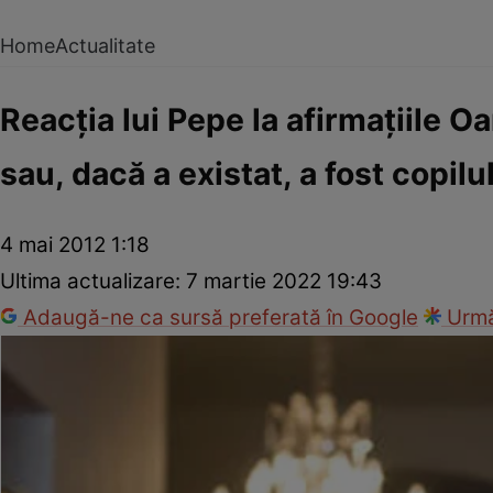
Home
Actualitate
Reacţia lui Pepe la afirmaţiile O
sau, dacă a existat, a fost copilu
4 mai 2012 1:18
Ultima actualizare:
7 martie 2022 19:43
Adaugă-ne ca sursă preferată în Google
Urmă