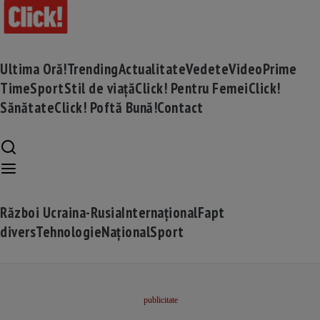
Ultima Oră!
Trending
Actualitate
Vedete
Video
Prime
Time
Sport
Stil de viață
Click! Pentru Femei
Click!
Sănătate
Click! Poftă Bună!
Contact
Război Ucraina-Rusia
Internațional
Fapt
divers
Tehnologie
Național
Sport