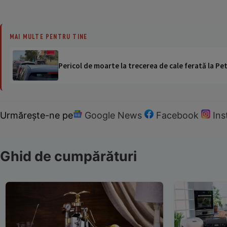
MAI MULTE PENTRU TINE
Pericol de moarte la trecerea de cale ferată la Pet
Urmărește-ne pe
Google News
Facebook
In
Ghid de cumpărături