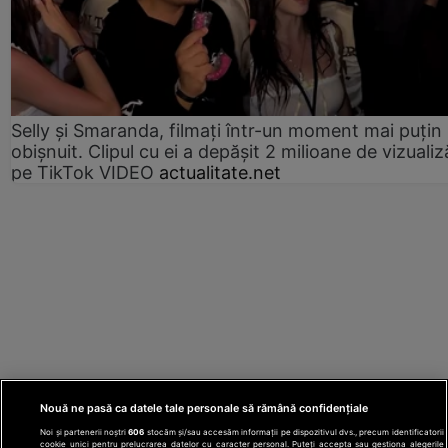
Selly și Smaranda, filmați într-un moment mai puțin
obișnuit. Clipul cu ei a depășit 2 milioane de vizualiz
pe TikTok VIDEO
actualitate.net
Nouă ne pasă ca datele tale personale să rămână confidențiale
Noi și partenerii noștri
606
stocăm și/sau accesăm informații pe dispozitivul dvs., precum identificatorii
cookie unici pentru prelucrarea datelor cu caracter personal. Puteți accepta sau gestiona alegerile