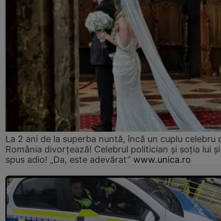
La 2 ani de la superba nuntă, încă un cuplu celebru 
România divorțează! Celebrul politician și soția lui ș
spus adio! „Da, este adevărat”
www.unica.ro