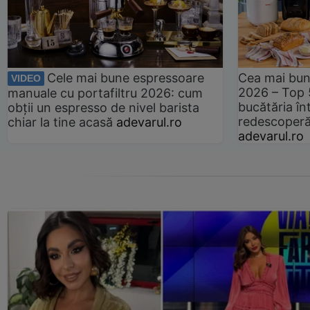
Cele mai bune espressoare
Cea mai bun
VIDEO
2026 – Top 
manuale cu portafiltru 2026: cum
bucătăria înt
obții un espresso de nivel barista
redescoperă 
chiar la tine acasă
adevarul.ro
adevarul.ro