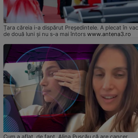
Țara căreia i-a dispărut Președintele. A plecat în va
de două luni și nu s-a mai întors
www.antena3.ro
Cum a aflat, de fapt, Alina Pușcău că are cancer.