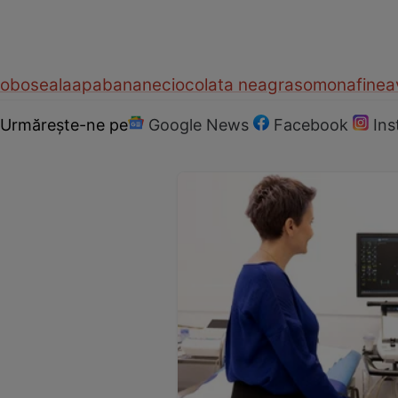
oboseala
apa
banane
ciocolata neagra
somon
afine
a
Urmărește-ne pe
Google News
Facebook
In