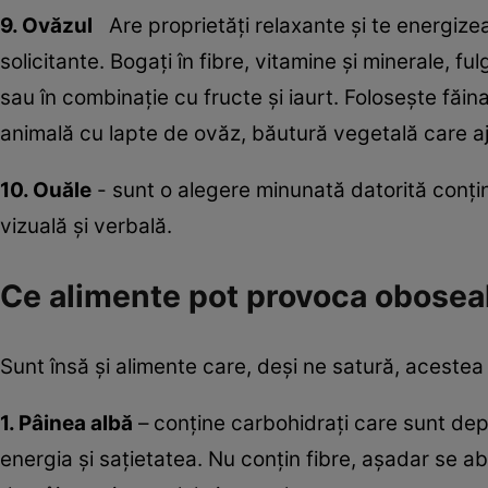
9. Ovăzul
Are proprietăţi relaxante şi te energize
solicitante. Bogaţi în fibre, vitamine şi minerale, ful
sau în combinaţie cu fructe şi iaurt. Foloseşte făin
animală cu lapte de ovăz, băutură vegetală care a
10. Ouăle
- sunt o alegere minunată datorită conțin
vizuală și verbală.
Ce alimente pot provoca obosea
Sunt însă și alimente care, deși ne satură, aceste
1. Pâinea albă
– conține carbohidrați care sunt depri
energia şi saţietatea. Nu conţin fibre, aşadar se ab