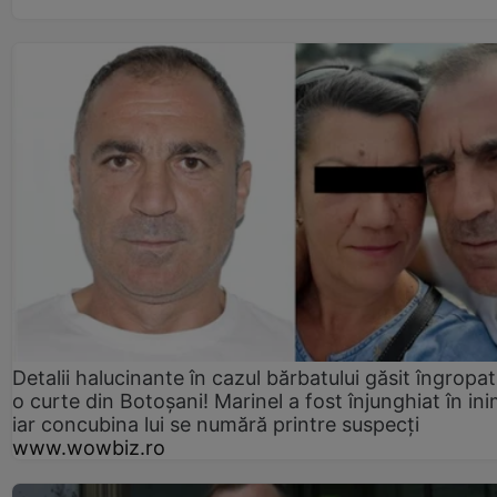
Detalii halucinante în cazul bărbatului găsit îngropat
o curte din Botoșani! Marinel a fost înjunghiat în ini
iar concubina lui se numără printre suspecți
www.wowbiz.ro