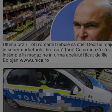
Ultima oră / Toți românii trebuie să știe! Decizie maj
în supermarketurile din toată țara! Ce urmează să s
întâmple în magazine în urma apelului făcut de Ilie
Bolojan
www.unica.ro