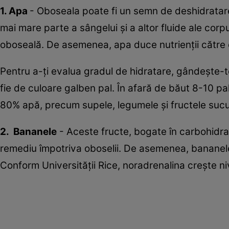
1. Apa
- Oboseala poate fi un semn de deshidratare
mai mare parte a sângelui și a altor fluide ale cor
oboseală. De asemenea, apa duce nutrienţii către c
Pentru a-ţi evalua gradul de hidratare, gândeşte-te 
fie de culoare galben pal. În afară de băut 8-10 p
80% apă, precum supele, legumele şi fructele sucu
2. Bananele
- Aceste fructe, bogate în carbohidraț
remediu împotriva oboselii. De asemenea, bananele
Conform Universității Rice, noradrenalina crește ni