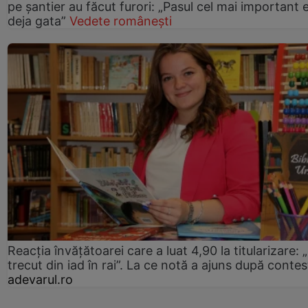
pe șantier au făcut furori: „Pasul cel mai important 
deja gata”
Vedete românești
Reacția învățătoarei care a luat 4,90 la titularizare:
trecut din iad în rai”. La ce notă a ajuns după contes
adevarul.ro