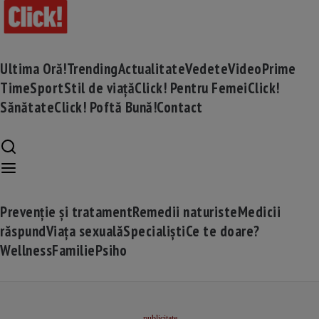
Ultima Oră!
Trending
Actualitate
Vedete
Video
Prime
Time
Sport
Stil de viață
Click! Pentru Femei
Click!
Sănătate
Click! Poftă Bună!
Contact
Prevenție și tratament
Remedii naturiste
Medicii
răspund
Viața sexuală
Specialiști
Ce te doare?
Wellness
Familie
Psiho