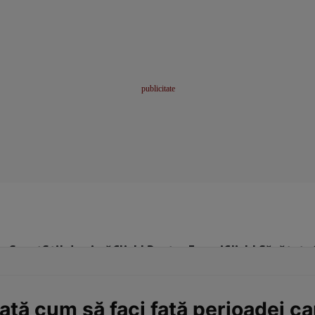
me
Sport
Stil de viață
Click! Pentru Femei
Click! Sănătate
ață cum să faci față perioadei ca