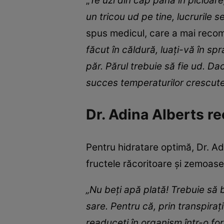
„
Te uzi din cap până în picioare
un tricou ud pe tine, lucrurile 
spus medicul, care a mai recoma
făcut în căldură, luați-vă în sp
păr. Părul trebuie să fie ud. Da
succes temperaturilor crescut
Dr. Adina Alberts 
Pentru hidratare optimă, Dr. Ad
fructele răcoritoare și zemoase
„Nu beți apă plată! Trebuie să 
sare. Pentru că, prin transpirați
readuceți în organism într-o for