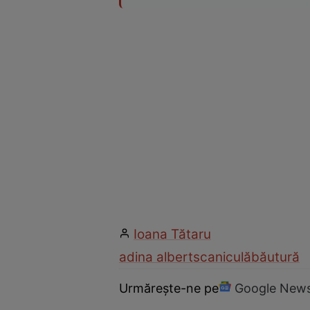
Ioana Tătaru
adina alberts
caniculă
băutură
Urmărește-ne pe
Google New