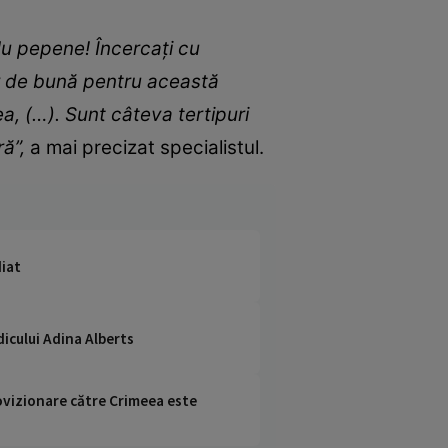
Nu pepene! Încercați cu
nar de bună pentru această
a, (…). Sunt câteva tertipuri
ă”,
a mai precizat specialistul.
diat
dicului Adina Alberts
rovizionare către Crimeea este