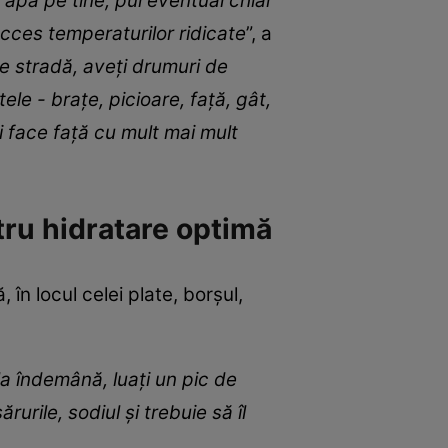
 apa pe tine, pui eventual chiar
ucces temperaturilor ridicate
”, a
pe stradă, aveți drumuri de
le - brațe, picioare, față, gât,
i face față cu mult mai mult
ru hidratare optimă
n locul celei plate, borșul,
la îndemână, luați un pic de
rurile, sodiul și trebuie să îl