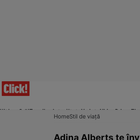
Ultima Oră!
Trending
Actualitate
Vedete
Video
Prime Ti
Home
Stil de viață
Adina Alberts te înv