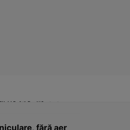
Click! Poftă Bună!
Contact
niculare, fără aer