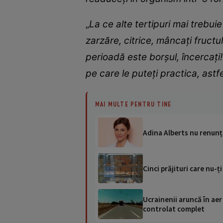
„
La ce alte tertipuri mai trebu
zarzăre, citrice, mâncați fruct
perioadă este borșul, încercați
pe care le puteți practica, astf
MAI MULTE PENTRU TINE
Adina Alberts nu renunță
Cinci prăjituri care nu-
Ucrainenii aruncă în aer
controlat complet