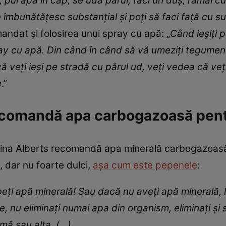
, pui apă în cap, se udă părul, faci un duș, rămâi cu
se îmbunătățesc substanțial și poți să faci față cu s
ndat și folosirea unui spray cu apă: „
Când ieșiți 
ray cu apă. Din când în când să vă umeziți tegumente
că veți ieși pe stradă cu părul ud, veți vedea că veț
e
.”
recomandă apa carbogazoasă pent
ina Alberts recomandă apa minerală carbogazoasă, î
, dar nu foarte dulci,
așa cum este pepenele
:
beți apă minerală! Sau dacă nu aveți apă minerală, 
e, nu eliminați numai apa din organism, eliminați și să
mă sau alta, (…).