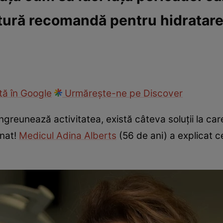
tură recomandă pentru hidratare
cop
Rețete culinare
Travel
ă în Google
Urmărește-ne pe Discover
îngreunează activitatea, există câteva soluții la car
onat!
Medicul Adina Alberts
(56 de ani) a explicat c