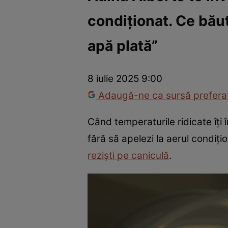
condiționat. Ce bău
Trucuri de frumusețe
Dragoste și Sex
Evenimente
Horos
apă plată”
8 iulie 2025 9:00
Adaugă-ne ca sursă preferat
Când temperaturile ridicate îți 
fără să apelezi la aerul condiți
reziști pe caniculă
.