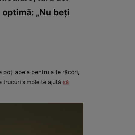
 optimă: „Nu beți
e poți apela pentru a te răcori,
e trucuri simple te ajută
să