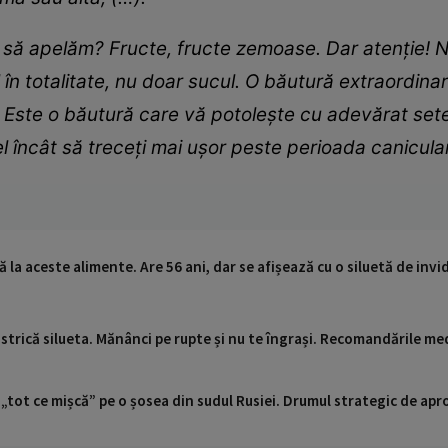
ie să apelăm? Fructe, fructe zemoase. Dar atenție! 
ul în totalitate, nu doar sucul. O băutură extraordi
! Este o băutură care vă potolește cu adevărat sete
el încât să treceți mai ușor peste perioada canicular
 la aceste alimente. Are 56 ani, dar se afișează cu o siluetă de invi
ți strică silueta. Mănânci pe rupte și nu te îngrași. Recomandările me
 „tot ce mișcă” pe o șosea din sudul Rusiei. Drumul strategic de ap