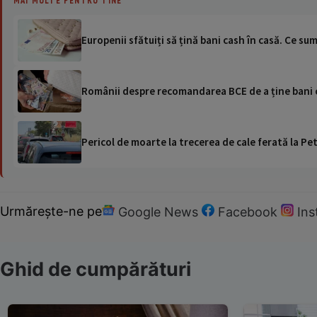
Europenii sfătuiți să țină bani cash în casă. Ce s
Românii despre recomandarea BCE de a ține bani ca
Pericol de moarte la trecerea de cale ferată la Pet
Urmărește-ne pe
Google News
Facebook
In
Ghid de cumpărături