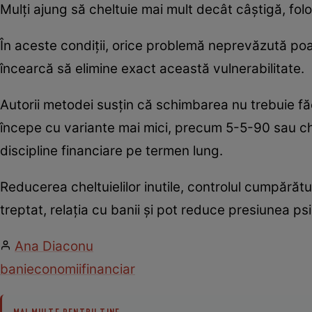
Mulți ajung să cheltuie mai mult decât câștigă, fol
În aceste condiții, orice problemă neprevăzută poa
încearcă să elimine exact această vulnerabilitate.
Autorii metodei susțin că schimbarea nu trebuie făc
începe cu variante mai mici, precum 5-5-90 sau chi
discipline financiare pe termen lung.
Reducerea cheltuielilor inutile, controlul cumpărăt
treptat, relația cu banii și pot reduce presiunea psih
Ana Diaconu
bani
economii
financiar
MAI MULTE PENTRU TINE