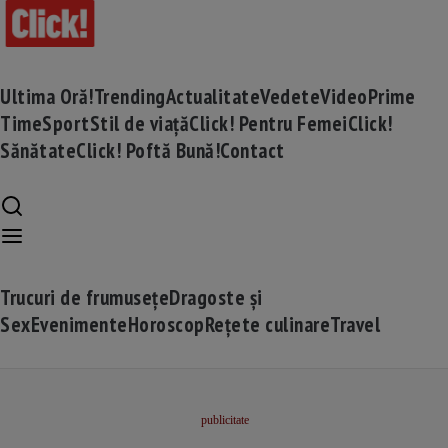
Ultima Oră!
Trending
Actualitate
Vedete
Video
Prime
Time
Sport
Stil de viață
Click! Pentru Femei
Click!
Sănătate
Click! Poftă Bună!
Contact
Trucuri de frumusețe
Dragoste și
Sex
Evenimente
Horoscop
Rețete culinare
Travel