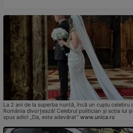
La 2 ani de la superba nuntă, încă un cuplu celebru 
România divorțează! Celebrul politician și soția lui ș
spus adio! „Da, este adevărat”
www.unica.ro