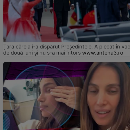
Țara căreia i-a dispărut Președintele. A plecat în va
de două luni și nu s-a mai întors
www.antena3.ro