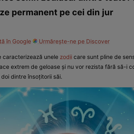
eze permanent pe cei din jur
cop
Rețete culinare
Travel
ă în Google
Urmărește-ne pe Discover
e caracterizează unele
zodii
care sunt pline de sens
 face extrem de geloase și nu vor rezista fără să-i c
oi dintre însoțitorii săi.