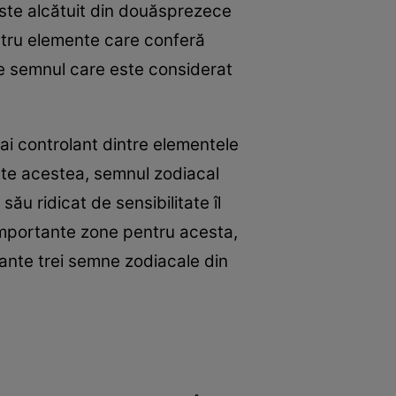
l este alcătuit din douăsprezece
atru elemente care conferă
uie semnul care este considerat
ai controlant dintre elementele
oate acestea, semnul zodiacal
u ridicat de sensibilitate îl
 importante zone pentru acesta,
lante trei semne zodiacale din