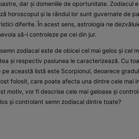
le noastre, dar și domeniile de oportunitate. Zodiacu
ă horoscopul și la rândul lor sunt guvernate de p
istici diferite. În acest sens, astrologia ne dezvăl
nevoia să-i controleze pe cei din jur.
semn zodiacal este de obicei cel mai gelos și cel m
atea și respectiv pasiunea le caracterizează. Cu t
pe această listă este Scorpionul, deoarece gradul să
ost folosit, care poate afecta una dintre cele mai
st motiv, vor fi descrise cele mai geloase și contro
os și controlant semn zodiacal dintre toate?