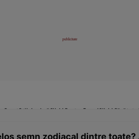
me
Sport
Stil de viață
Click! Pentru Femei
Click! Sănătate
elos semn zodiacal dintre toate?