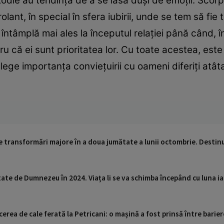
odie au tendința de a se lăsa duși de emoții. Scor
olant, în special în sfera iubirii, unde se tem să fie
 întâmplă mai ales la începutul relației până când, î
u că ei sunt prioritatea lor. Cu toate acestea, este 
elege importanța conviețuirii cu oameni diferiți atâ
e transformări majore în a doua jumătate a lunii octombrie. Destinul
tate de Dumnezeu în 2024. Viața li se va schimba începând cu luna i
cerea de cale ferată la Petricani: o mașină a fost prinsă între barier