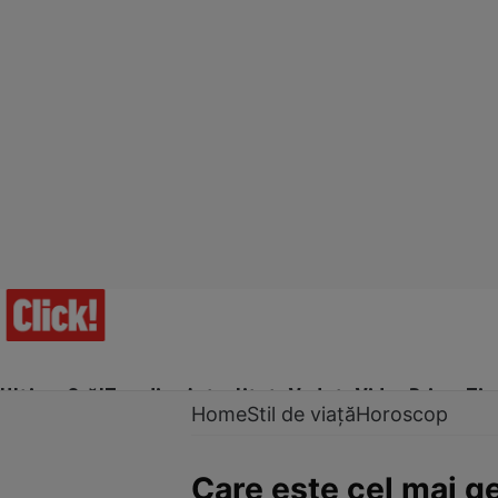
Ultima Oră!
Trending
Actualitate
Vedete
Video
Prime Ti
Home
Stil de viață
Horoscop
Care este cel mai g