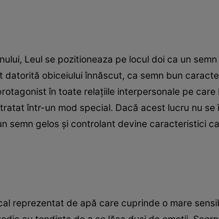
onului, Leul se pozitioneaza pe locul doi ca un semn
t datorită obiceiului înnăscut, ca semn bun caracteri
ie protagonist în toate relațiile interpersonale pe car
tratat într-un mod special. Dacă acest lucru nu se î
i un semn gelos și controlant devine caracteristici 
al reprezentat de apă care cuprinde o mare sensibi