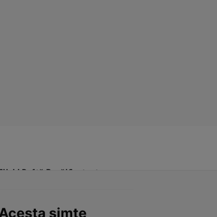
Click! Poftă Bună!
Contact
 Acesta simte