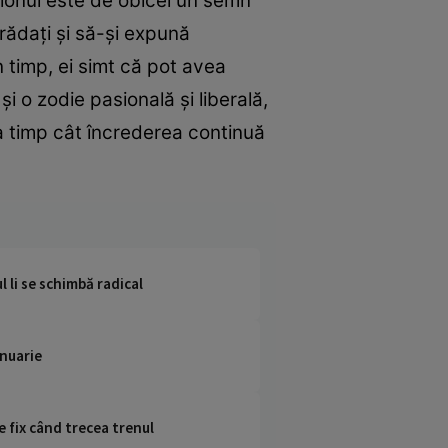
pionul este de obicei un semn
 trădați și să-și expună
n timp, ei simt că pot avea
și o zodie pasională și liberală,
ta timp cât încrederea continuă
 li se schimbă radical
anuarie
e fix când trecea trenul