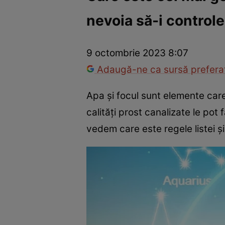
nevoia să-i control
Trucuri de frumusețe
Dragoste și Sex
Evenimente
Horos
9 octombrie 2023 8:07
Adaugă-ne ca sursă preferat
Apa și focul sunt elemente car
calități prost canalizate le pot
vedem care este regele listei și d