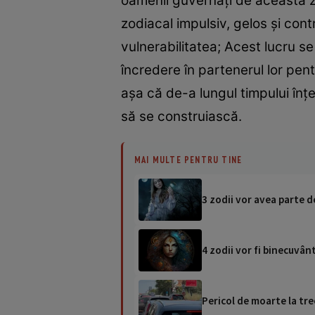
oamenii guvernați de această z
zodiacal impulsiv, gelos și contr
vulnerabilitatea; Acest lucru se
încredere în partenerul lor pentr
așa că de-a lungul timpului înț
să se construiască.
MAI MULTE PENTRU TINE
3 zodii vor avea parte d
4 zodii vor fi binecuvân
Pericol de moarte la tre