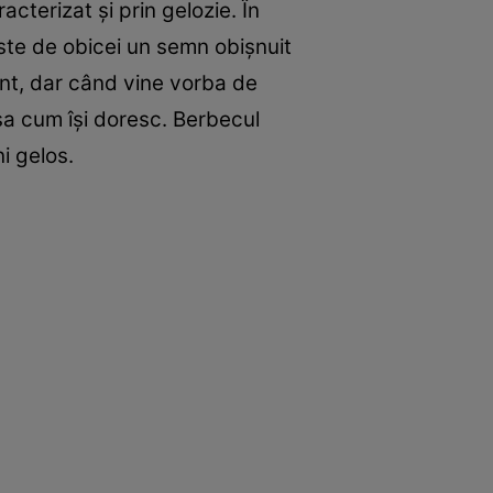
cterizat și prin gelozie. În
este de obicei un semn obișnuit
ment, dar când vine vorba de
 așa cum își doresc. Berbecul
i gelos.