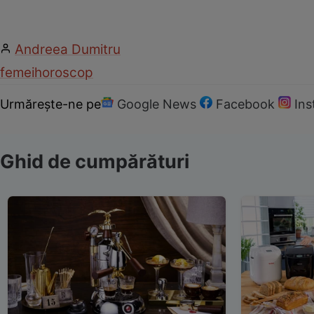
Andreea Dumitru
femei
horoscop
Urmărește-ne pe
Google News
Facebook
In
Ghid de cumpărături