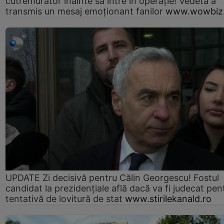
cutremurător înainte să intre în operație! Vedeta a
transmis un mesaj emoționant fanilor
www.wowbiz.
UPDATE Zi decisivă pentru Călin Georgescu! Fostul
candidat la prezidențiale află dacă va fi judecat pen
tentativă de lovitură de stat
www.stirilekanald.ro