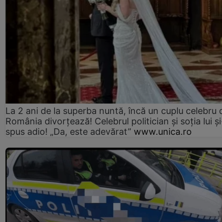
La 2 ani de la superba nuntă, încă un cuplu celebru 
România divorțează! Celebrul politician și soția lui ș
spus adio! „Da, este adevărat”
www.unica.ro