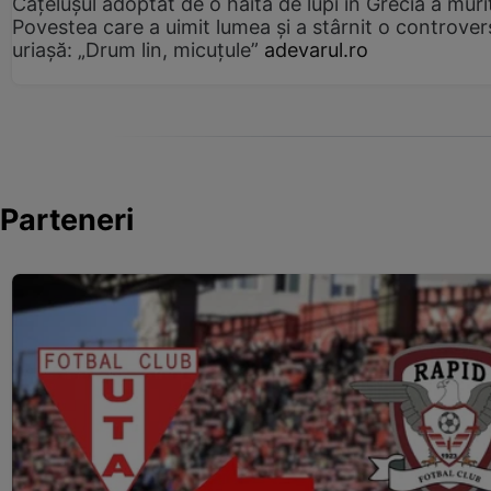
Cățelușul adoptat de o haită de lupi în Grecia a muri
Povestea care a uimit lumea și a stârnit o controver
uriașă: „Drum lin, micuțule”
adevarul.ro
Parteneri