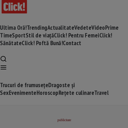
Ultima Oră!
Trending
Actualitate
Vedete
Video
Prime
Time
Sport
Stil de viață
Click! Pentru Femei
Click!
Sănătate
Click! Poftă Bună!
Contact
Trucuri de frumusețe
Dragoste și
Sex
Evenimente
Horoscop
Rețete culinare
Travel