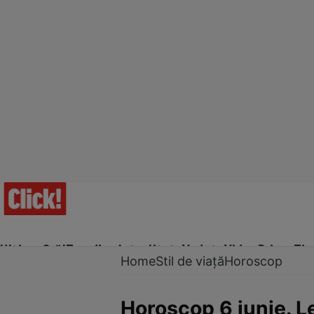
Ultima Oră!
Trending
Actualitate
Vedete
Video
Prime Ti
Home
Stil de viață
Horoscop
Horoscop 6 iunie. Le