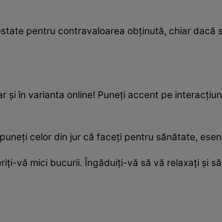
restate pentru contravaloarea obținută, chiar dacă 
hiar și în varianta online! Puneți accent pe interacț
uneți celor din jur că faceți pentru sănătate, esenț
eriți-vă mici bucurii. Îngăduiți-vă să vă relaxați și 