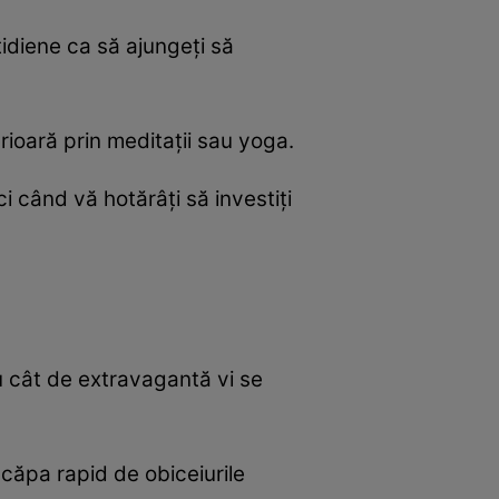
tidiene ca să ajungeți să
ioară prin meditații sau yoga.
ci când vă hotărâți să investiți
au cât de extravagantă vi se
 scăpa rapid de obiceiurile