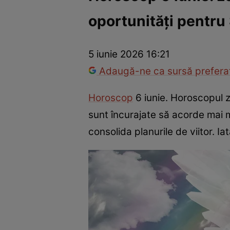
oportunități pentru
Trucuri de frumusețe
Dragoste și Sex
Evenimente
Horos
5 iunie 2026 16:21
Adaugă-ne ca sursă preferat
Horoscop
6 iunie. Horoscopul zi
sunt încurajate să acorde mai mu
consolida planurile de viitor. I