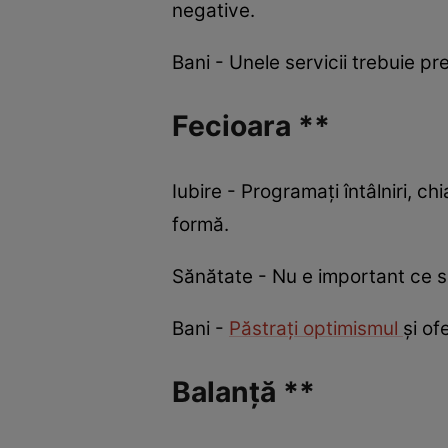
negative.
Bani - Unele servicii trebuie p
Fecioara **
Iubire - Programați întâlniri, c
formă.
Sănătate - Nu e important ce sp
Bani -
Păstrați optimismul
și of
Balanță **