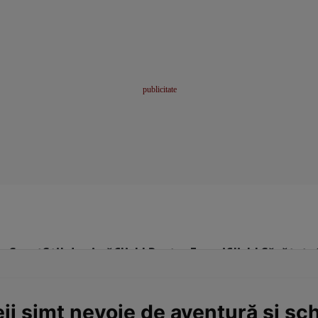
me
Sport
Stil de viață
Click! Pentru Femei
Click! Sănătate
ii simt nevoie de aventură și sc