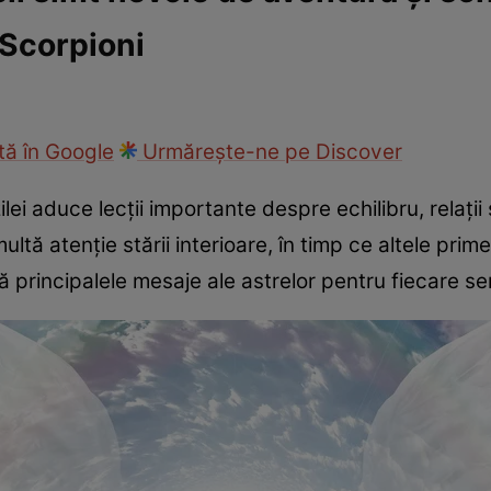
 Scorpioni
cop
Rețete culinare
Travel
ă în Google
Urmărește-ne pe Discover
lei aduce lecții importante despre echilibru, relații ș
ltă atenție stării interioare, în timp ce altele prim
ată principalele mesaje ale astrelor pentru fiecare s