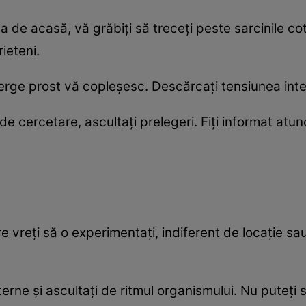
ca de acasă, vă grăbiți să treceți peste sarcinile co
ieteni.
erge prost vă copleșesc. Descărcați tensiunea inter
e de cercetare, ascultați prelegeri. Fiți informat atun
re vreți să o experimentați, indiferent de locație s
nterne și ascultați de ritmul organismului. Nu puteți