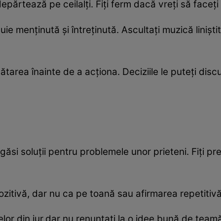
epărtează pe ceilalți. Fiți ferm dacă vreți să faceți
ie menținută și întreținută. Ascultați muzică liniști
ătarea înainte de a acționa. Deciziile le puteți dis
 a găsi soluții pentru problemele unor prieteni. Fiți p
pozitivă, dar nu ca pe toană sau afirmarea repetitiv
elor din jur,dar nu renunțați la o idee bună de team