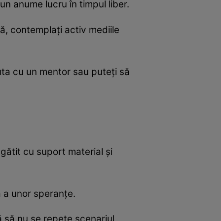
 un anume lucru în timpul liber.
tă, contemplați activ mediile
cuta cu un mentor sau puteți să
regătit cu suport material și
ă a unor speranțe.
ă să nu se repete scenariul