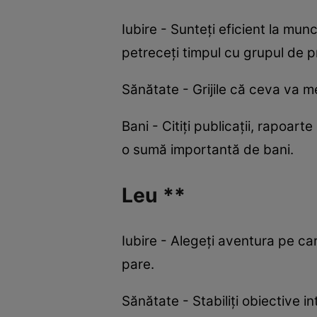
Iubire - Sunteți eficient la mun
petreceți timpul cu grupul de pr
Sănătate - Grijile că ceva va m
Bani - Citiți publicații, rapoart
o sumă importantă de bani.
Leu **
Iubire - Alegeți aventura pe ca
pare.
Sănătate - Stabiliți obiective i