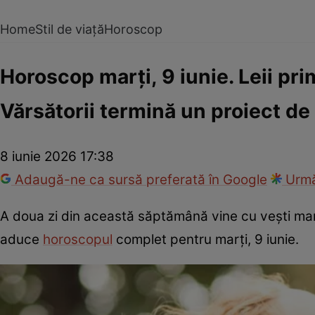
Home
Stil de viață
Horoscop
Horoscop marți, 9 iunie. Leii pri
Vărsătorii termină un proiect de 
8 iunie 2026 17:38
Adaugă-ne ca sursă preferată în Google
Urmă
A doua zi din această săptămână vine cu vești mar
aduce
horoscopul
complet pentru marți, 9 iunie.