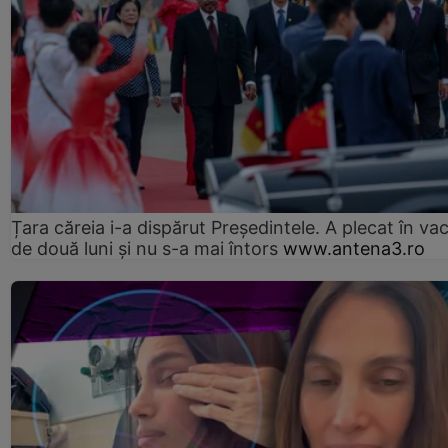
Țara căreia i-a dispărut Președintele. A plecat în va
de două luni și nu s-a mai întors
www.antena3.ro