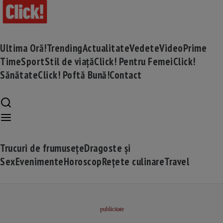
Ultima Oră!
Trending
Actualitate
Vedete
Video
Prime
Time
Sport
Stil de viață
Click! Pentru Femei
Click!
Sănătate
Click! Poftă Bună!
Contact
Trucuri de frumusețe
Dragoste și
Sex
Evenimente
Horoscop
Rețete culinare
Travel