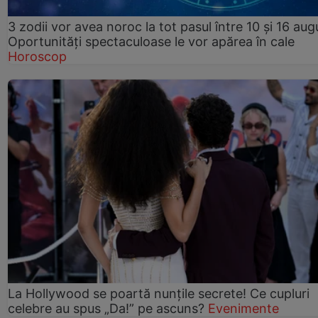
3 zodii vor avea noroc la tot pasul între 10 și 16 aug
Oportunități spectaculoase le vor apărea în cale
Horoscop
La Hollywood se poartă nunțile secrete! Ce cupluri
celebre au spus „Da!” pe ascuns?
Evenimente