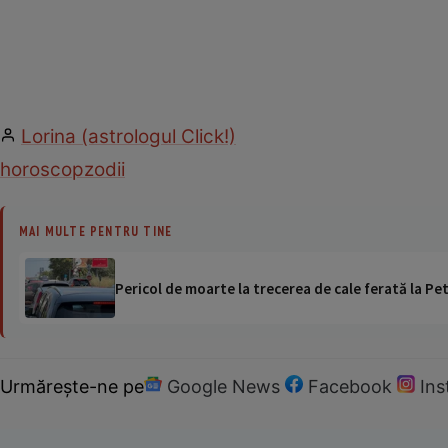
Lorina (astrologul Click!)
horoscop
zodii
MAI MULTE PENTRU TINE
Pericol de moarte la trecerea de cale ferată la Pet
Urmărește-ne pe
Google News
Facebook
In