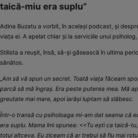
taică-miu era suplu”
Adina Buzatu a vorbit, în același podcast, și despr
viața ei. A apelat chiar și la serviciile unui psihol
Stilista a reușit, însă, să-și găsească în ultima per
sănătos.
„Am să vă spun un secret. Toată viața făceam sp
parcă să mă îngraș. Era peste puterea mea. Mă a
greutate mai mare, apoi iarăși luptam să slăbesc.
Într-o transă cu psiholoaga mi-am dat seama că e
era suplu. Mama îmi spunea: <<Tu ești ca taică-tu, 
totul altceva. Eu ziceam că ar trebui să fiu mai ro