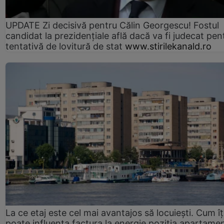
UPDATE Zi decisivă pentru Călin Georgescu! Fostul
candidat la prezidențiale află dacă va fi judecat pen
tentativă de lovitură de stat
www.stirilekanald.ro
La ce etaj este cel mai avantajos să locuiești. Cum îț
poate influența factura la energie poziția apartamen