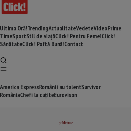
Ultima Oră!
Trending
Actualitate
Vedete
Video
Prime
Time
Sport
Stil de viață
Click! Pentru Femei
Click!
Sănătate
Click! Poftă Bună!
Contact
America Express
Românii au talent
Survivor
România
Chefi la cuțite
Eurovison