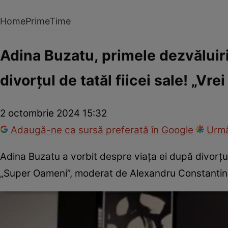
Home
PrimeTime
Adina Buzatu, primele dezvăluiri
divorțul de tatăl fiicei sale! „Vre
2 octombrie 2024 15:32
Adaugă-ne ca sursă preferată în Google
Urmă
Adina Buzatu a vorbit despre viața ei după divorțul d
„Super Oameni”, moderat de Alexandru Constantin,