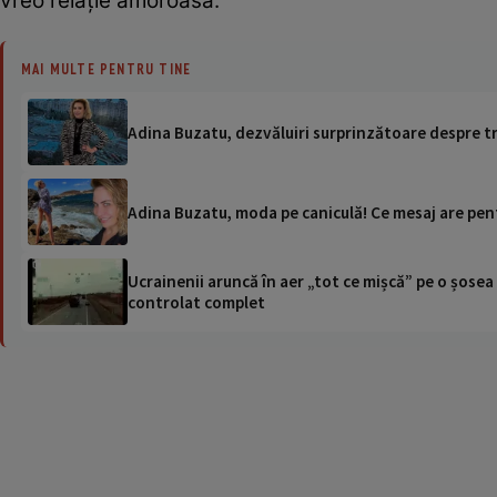
vreo relație amoroasă.
MAI MULTE PENTRU TINE
Adina Buzatu, dezvăluiri surprinzătoare despre tre
Adina Buzatu, moda pe caniculă! Ce mesaj are pent
Ucrainenii aruncă în aer „tot ce mișcă” pe o șose
controlat complet