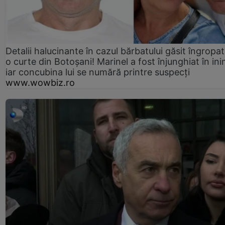
Detalii halucinante în cazul bărbatului găsit îngropat
o curte din Botoșani! Marinel a fost înjunghiat în ini
iar concubina lui se numără printre suspecți
www.wowbiz.ro