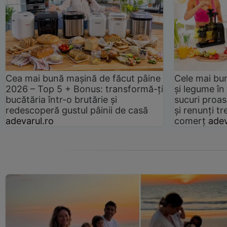
Cea mai bună mașină de făcut pâine
Cele mai bu
2026 – Top 5 + Bonus: transformă-ți
și legume în
bucătăria într-o brutărie și
sucuri proas
redescoperă gustul pâinii de casă
și renunți tr
adevarul.ro
comerț
adev