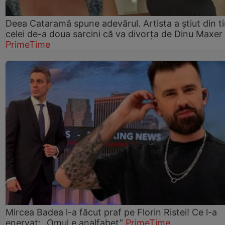
Deea Cataramă spune adevărul. Artista a știut din t
celei de-a doua sarcini că va divorța de Dinu Maxer
PrimeTime
Mircea Badea l-a făcut praf pe Florin Ristei! Ce l-a
enervat: „Omul e analfabet”
PrimeTime