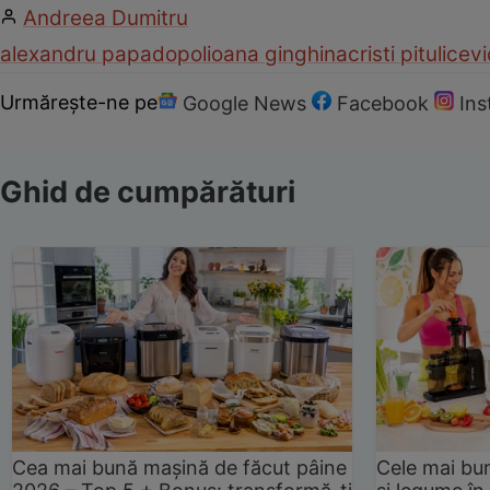
Andreea Dumitru
alexandru papadopol
ioana ginghina
cristi pitulice
v
Urmărește-ne pe
Google News
Facebook
In
Ghid de cumpărături
Cea mai bună mașină de făcut pâine
Cele mai bu