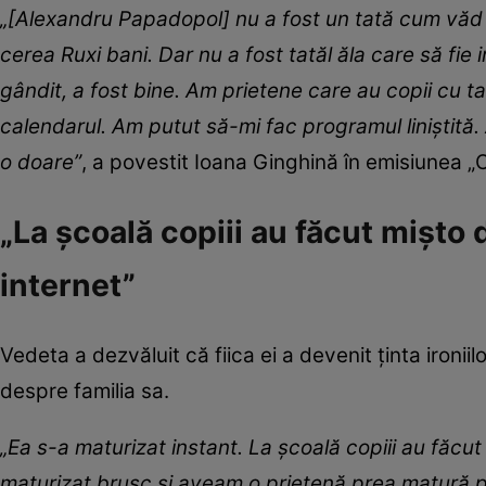
„[Alexandru Papadopol] nu a fost un tată cum văd al
cerea Ruxi bani. Dar nu a fost tatăl ăla care să fie
gândit, a fost bine. Am prietene care au copii cu ta
calendarul. Am putut să-mi fac programul liniștită.
o doare”
, a povestit Ioana Ginghină în emisiunea „
„La școală copiii au făcut mișto 
internet”
Vedeta a dezvăluit că fiica ei a devenit ținta ironiilo
despre familia sa.
„Ea s-a maturizat instant. La școală copiii au făcu
maturizat brusc și aveam o prietenă prea matură pen