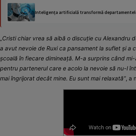
Inteligența artificială transformă departamentele
„Cristi chiar vrea să aibă o discuție cu Alexandru 
a avut nevoie de Ruxi ca pansament la suflet și a c
școală în fiecare dimineață. M-a surprins când mi-a z
pentru partenerul care e acolo la nevoie să nu-l în
mai îngrijorat decât mine. Eu sunt mai relaxată”
, a