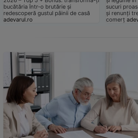
2026 – Top 5 + Bonus: transformă-ți
și legume în
bucătăria într-o brutărie și
sucuri proas
redescoperă gustul pâinii de casă
și renunți tr
adevarul.ro
comerț
adev