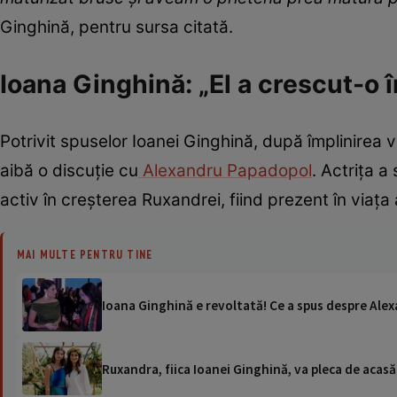
Ginghină, pentru sursa citată.
Ioana Ginghină: „El a crescut-o î
Potrivit spuselor Ioanei Ginghină, după împlinirea v
aibă o discuție cu
Alexandru Papadopol
. Actrița a
activ în creșterea Ruxandrei, fiind prezent în viața 
MAI MULTE PENTRU TINE
Ioana Ginghină e revoltată! Ce a spus despre Alexa
Ruxandra, fiica Ioanei Ginghină, va pleca de acasă