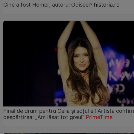
Cine a fost Homer, autorul Odiseei?
historia.ro
Final de drum pentru Celia și soțul ei! Artista confir
despărțirea: „Am lăsat tot greul”
PrimeTime