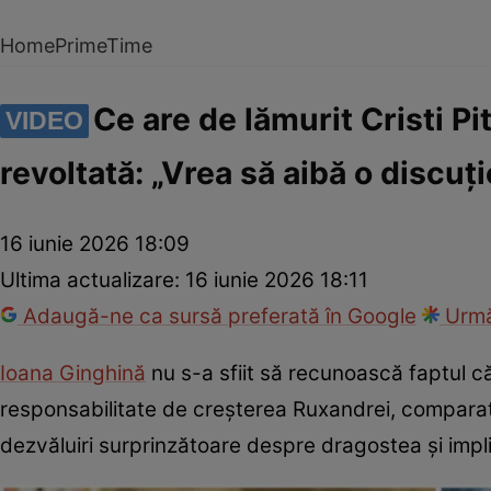
Home
PrimeTime
Ce are de lămurit Cristi P
VIDEO
revoltată: „Vrea să aibă o discuț
16 iunie 2026 18:09
Ultima actualizare:
16 iunie 2026 18:11
Adaugă-ne ca sursă preferată în Google
Urmă
Ioana Ginghină
nu s-a sfiit să recunoască faptul că
responsabilitate de creșterea Ruxandrei, comparati
dezvăluiri surprinzătoare despre dragostea și implic