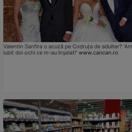
Valentin Sanfira o acuză pe Codruța de adulter? 'A
iubit doi ochi ce m-au înșelat!'
www.cancan.ro