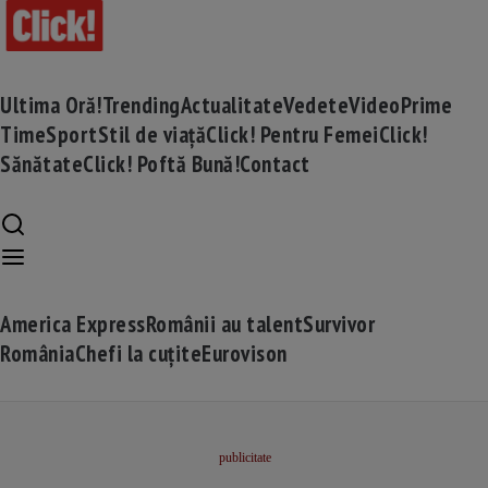
Ultima Oră!
Trending
Actualitate
Vedete
Video
Prime
Time
Sport
Stil de viață
Click! Pentru Femei
Click!
Sănătate
Click! Poftă Bună!
Contact
America Express
Românii au talent
Survivor
România
Chefi la cuțite
Eurovison