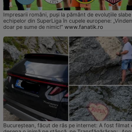
Impresarii români, puși la pământ de evoluțiile slabe
echipelor din SuperLiga în cupele europene: „Vinde
doar pe sume de nimic!”
www.fanatik.ro
Bucureștean, făcut de râs pe internet: A fost filmat
desena o inimă pe stâncă, pe Transfăgărășan: „Ann