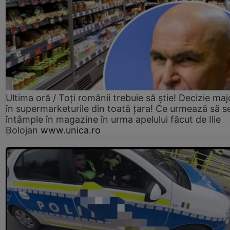
Ultima oră / Toți românii trebuie să știe! Decizie maj
în supermarketurile din toată țara! Ce urmează să s
întâmple în magazine în urma apelului făcut de Ilie
Bolojan
www.unica.ro