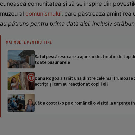
cunoască comunitatea și să se inspire din poveștile
muzeu al
comunismului
, care păstrează amintirea 
au pătruns pentru prima dată aici. Inclusiv străbuni
MAI MULTE PENTRU TINE
Satul pescăresc care a ajuns o destinație de top di
toate buzunarele
Dana Rogoz a trăit una dintre cele mai frumoase zi
actrița și cum au reacționat copiii ei?
Cât a costat-o pe o româncă o vizită la urgențe în