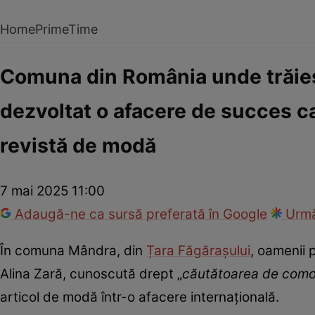
Home
PrimeTime
Comuna din România unde trăiesc 
dezvoltat o afacere de succes ca
revistă de modă
7 mai 2025 11:00
Adaugă-ne ca sursă preferată în Google
Urmă
În comuna Mândra, din
Țara Făgărașului
, oamenii p
Alina Zară, cunoscută drept „
căutătoarea de comor
articol de modă într-o afacere internațională.