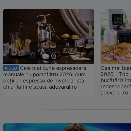
Cele mai bune espressoare
Cea mai bun
VIDEO
2026 – Top 
manuale cu portafiltru 2026: cum
bucătăria înt
obții un espresso de nivel barista
redescoperă 
chiar la tine acasă
adevarul.ro
adevarul.ro