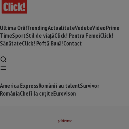
Ultima Oră!
Trending
Actualitate
Vedete
Video
Prime
Time
Sport
Stil de viață
Click! Pentru Femei
Click!
Sănătate
Click! Poftă Bună!
Contact
America Express
Românii au talent
Survivor
România
Chefi la cuțite
Eurovison