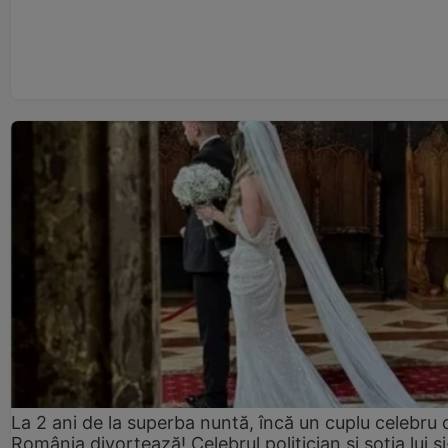
La 2 ani de la superba nuntă, încă un cuplu celebru 
România divorțează! Celebrul politician și soția lui ș