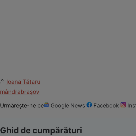
Ioana Tătaru
mândra
brașov
Urmărește-ne pe
Google News
Facebook
In
Ghid de cumpărături