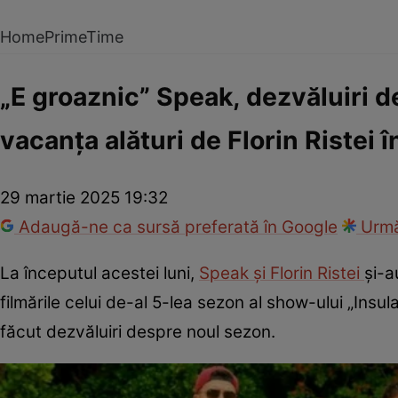
Home
PrimeTime
„E groaznic” Speak, dezvăluiri de
vacanța alături de Florin Ristei 
29 martie 2025 19:32
Adaugă-ne ca sursă preferată în Google
Urmă
La începutul acestei luni,
Speak și Florin Ristei
și-a
filmările celui de-al 5-lea sezon al show-ului „Insula i
făcut dezvăluiri despre noul sezon.