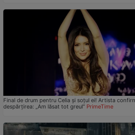
Final de drum pentru Celia și soțul ei! Artista confir
despărțirea: „Am lăsat tot greul”
PrimeTime