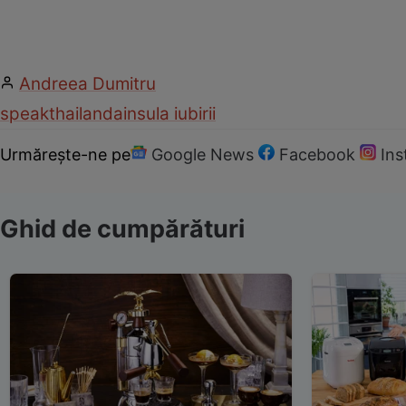
Andreea Dumitru
speak
thailanda
insula iubirii
Urmărește-ne pe
Google News
Facebook
In
Ghid de cumpărături