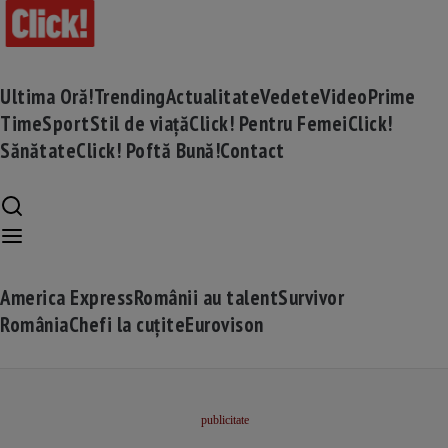
Ultima Oră!
Trending
Actualitate
Vedete
Video
Prime
Time
Sport
Stil de viață
Click! Pentru Femei
Click!
Sănătate
Click! Poftă Bună!
Contact
America Express
Românii au talent
Survivor
România
Chefi la cuțite
Eurovison