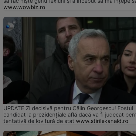
să fac niște genuflexiuni și a început să mă înțepe s
www.wowbiz.ro
UPDATE Zi decisivă pentru Călin Georgescu! Fostul
candidat la prezidențiale află dacă va fi judecat pen
tentativă de lovitură de stat
www.stirilekanald.ro