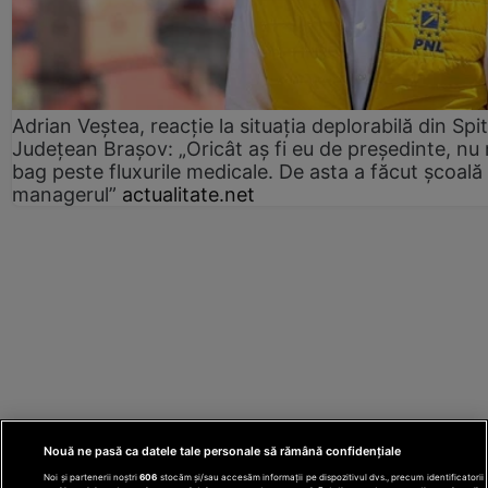
Adrian Veștea, reacție la situația deplorabilă din Spit
Județean Brașov: „Oricât aș fi eu de președinte, nu
bag peste fluxurile medicale. De asta a făcut școală
managerul”
actualitate.net
Nouă ne pasă ca datele tale personale să rămână confidențiale
Noi și partenerii noștri
606
stocăm și/sau accesăm informații pe dispozitivul dvs., precum identificatorii