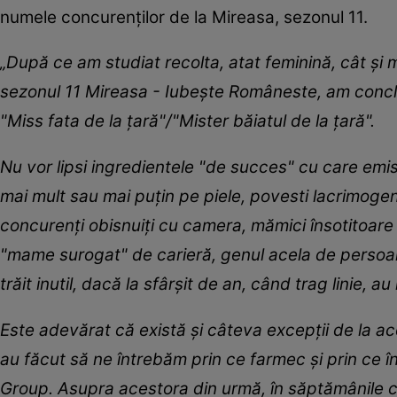
numele concurenților de la Mireasa, sezonul 11.
„După ce am studiat recolta, atat feminină, cât și
sezonul 11 Mireasa - Iubește Româneste, am concluz
"Miss fata de la țară"/"Mister băiatul de la țară".
Nu vor lipsi ingredientele "de succes" cu care emis
mai mult sau mai puțin pe piele, povesti lacrimogen
concurenți obisnuiți cu camera, mămici însotitoare
"mame surogat" de carieră, genul acela de persoan
trăit inutil, dacă la sfârșit de an, când trag linie, 
Este adevărat că există și câteva excepții de la ac
au făcut să ne întrebăm prin ce farmec și prin ce
Group. Asupra acestora din urmă, în săptămânile c