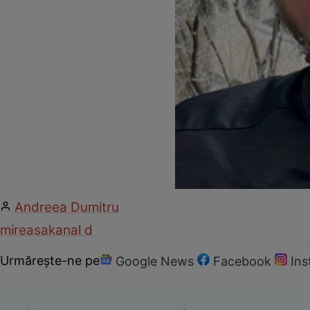
Andreea Dumitru
mireasa
kanal d
Urmărește-ne pe
Google News
Facebook
In