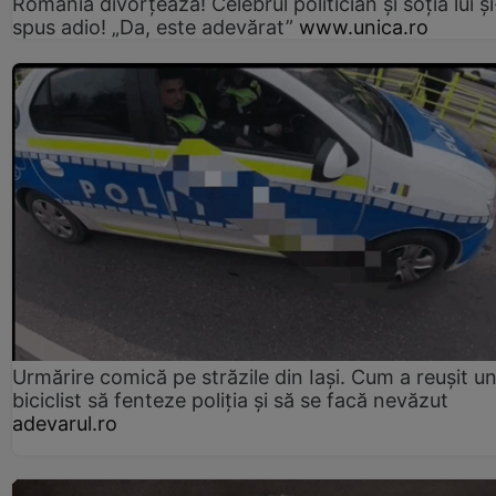
România divorțează! Celebrul politician și soția lui ș
spus adio! „Da, este adevărat”
www.unica.ro
Urmărire comică pe străzile din Iași. Cum a reușit u
biciclist să fenteze poliția și să se facă nevăzut
adevarul.ro