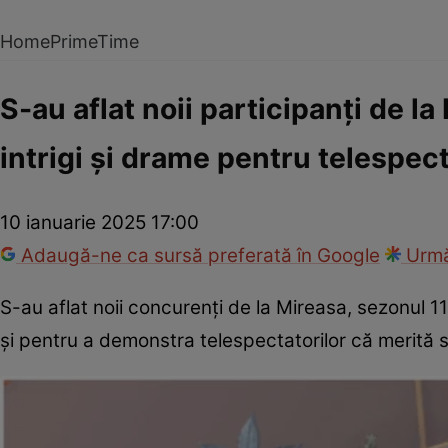
Home
PrimeTime
S-au aflat noii participanți de la
intrigi și drame pentru telespecta
10 ianuarie 2025 17:00
Adaugă-ne ca sursă preferată în Google
Urmă
S-au aflat noii concurenți de la Mireasa, sezonul 1
și pentru a demonstra telespectatorilor că merită să