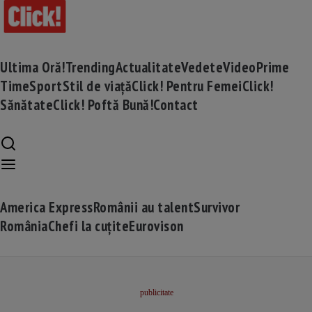
Ultima Oră!
Trending
Actualitate
Vedete
Video
Prime
Time
Sport
Stil de viață
Click! Pentru Femei
Click!
Sănătate
Click! Poftă Bună!
Contact
America Express
Românii au talent
Survivor
România
Chefi la cuțite
Eurovison