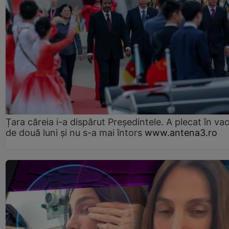
Țara căreia i-a dispărut Președintele. A plecat în va
de două luni și nu s-a mai întors
www.antena3.ro