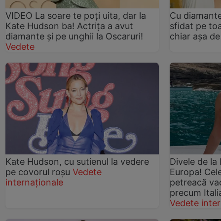
VIDEO La soare te poți uita, dar la
Cu diamante
Kate Hudson ba! Actrița a avut
sfidat pe to
diamante și pe unghii la Oscaruri!
chiar așa de
Vedete
Kate Hudson, cu sutienul la vedere
Divele de la
pe covorul roşu
Vedete
Europa! Celeb
internaționale
petreacă vac
precum Itali
Vedete inter