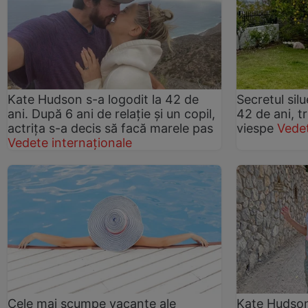
Kate Hudson s-a logodit la 42 de
Secretul sil
ani. După 6 ani de relație și un copil,
42 de ani, tr
actrița s-a decis să facă marele pas
viespe
Vedet
Vedete internaționale
Cele mai scumpe vacanţe ale
Kate Hudson 