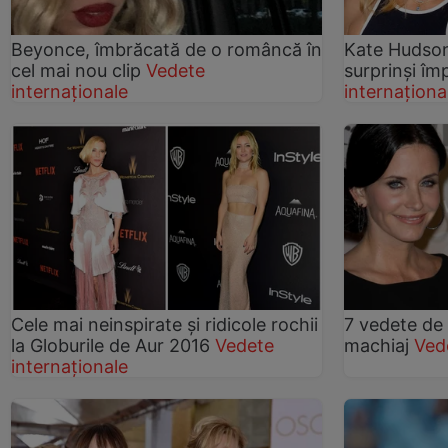
Beyonce, îmbrăcată de o româncă în
Kate Hudson
cel mai nou clip
Vedete
surprinși î
internaționale
internaționa
Cele mai neinspirate și ridicole rochii
7 vedete de
la Globurile de Aur 2016
Vedete
machiaj
Ved
internaționale