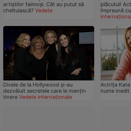
artiştilor faimoşi. Cât au putut să
plăcutul! Act
cheltuiască?
Vedete
împreună cu
internaționa
Divele de la Hollywood şi-au
Actriţa Kat
dezvăluit secretele care le menţin
nume inedit 
tinere
Vedete internaționale