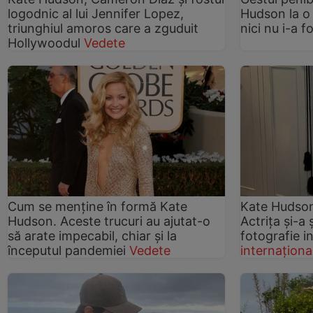
logodnic al lui Jennifer Lopez,
Hudson la o 
triunghiul amoros care a zguduit
nici nu i-a f
Hollywoodul
Vedete
Cum se menţine în formă Kate
Kate Hudson,
Hudson. Aceste trucuri au ajutat-o
Actrița și-a 
să arate impecabil, chiar şi la
fotografie 
începutul pandemiei
Vedete
internaționa