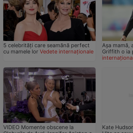
5 celebrităţi care seamănă perfect
Aşa mamă, aş
cu mamele lor
Vedete internaționale
Griffith o ia
internaționa
VIDEO Momente obscene la
Kate Hudson 