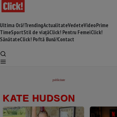
Ultima Oră!
Trending
Actualitate
Vedete
Video
Prime
Time
Sport
Stil de viață
Click! Pentru Femei
Click!
Sănătate
Click! Poftă Bună!
Contact
KATE HUDSON