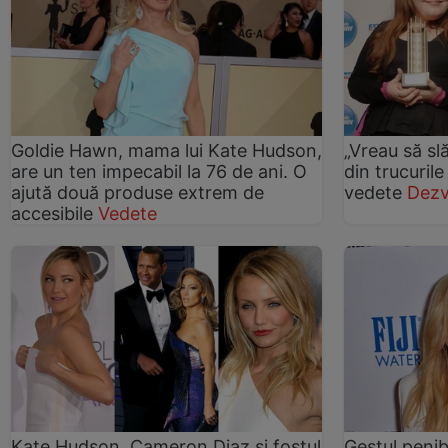
Goldie Hawn, mama lui Kate Hudson,
„Vreau să s
are un ten impecabil la 76 de ani. O
din trucuril
ajută două produse extrem de
vedete
Dezv
accesibile
Vedete
Kate Hudson, Cameron Diaz şi fostul
Gestul penib