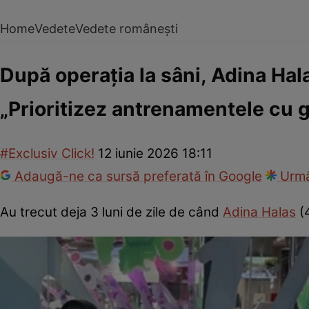
Home
Vedete
Vedete românești
După operația la sâni, Adina Hala
„Prioritizez antrenamentele cu g
#Exclusiv Click!
12 iunie 2026 18:11
Adaugă-ne ca sursă preferată în Google
Urmă
Au trecut deja 3 luni de zile de când
Adina Halas
(