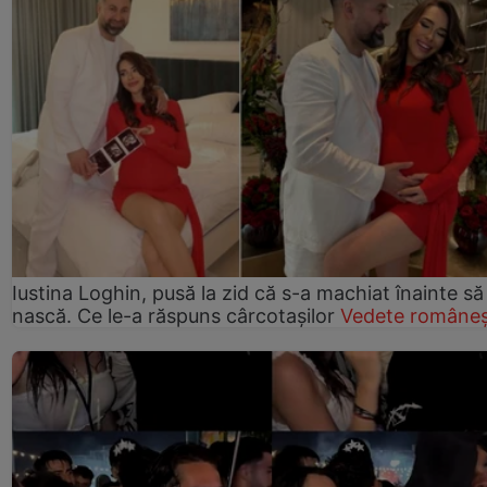
Iustina Loghin, pusă la zid că s-a machiat înainte să
nască. Ce le-a răspuns cârcotașilor
Vedete româneș