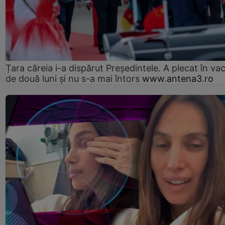
Țara căreia i-a dispărut Președintele. A plecat în va
de două luni și nu s-a mai întors
www.antena3.ro