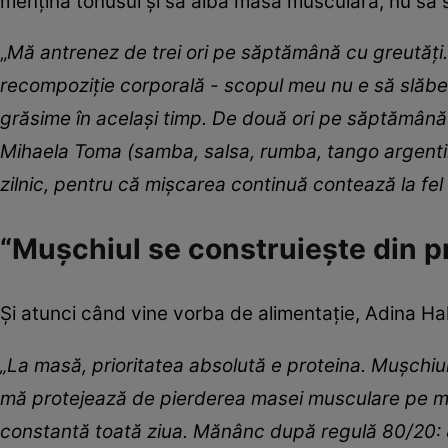
mențină tonusul și să aibă masă musculară, nu să s
„
Mă antrenez de trei ori pe săptămână cu greutăți.
recompoziție corporală - scopul meu nu e să slăbe
grăsime în același timp. De două ori pe săptămână 
Mihaela Toma (samba, salsa, rumba, tango argentini
zilnic, pentru că mișcarea continuă contează la fe
“Mușchiul se construiește din pr
Și atunci când vine vorba de alimentație, Adina Hala
„
La masă, prioritatea absolută e proteina. Mușchiul
mă protejează de pierderea masei musculare pe măs
constantă toată ziua. Mănânc după regulă 80/20: 8