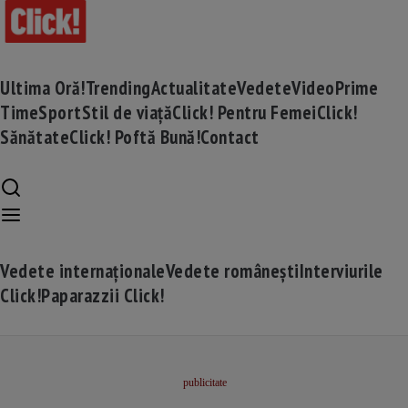
Ultima Oră!
Trending
Actualitate
Vedete
Video
Prime
Time
Sport
Stil de viață
Click! Pentru Femei
Click!
Sănătate
Click! Poftă Bună!
Contact
Vedete internaționale
Vedete românești
Interviurile
Click!
Paparazzii Click!