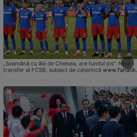
„Seamănă cu ăla de Chelsea, are fundul jos”. Noul
transfer al FCSB, subiect de caterincă
www.fanatik