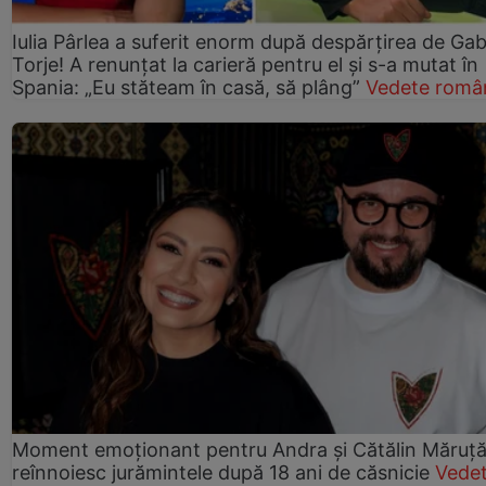
Iulia Pârlea a suferit enorm după despărțirea de Gab
Torje! A renunțat la carieră pentru el și s-a mutat în
Spania: „Eu stăteam în casă, să plâng”
Vedete româ
Moment emoționant pentru Andra și Cătălin Măruță!
reînnoiesc jurămintele după 18 ani de căsnicie
Vede