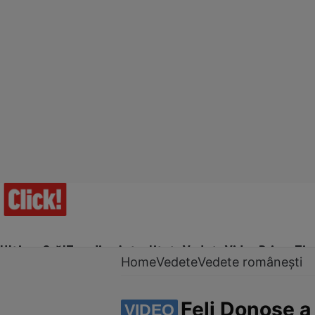
Ultima Oră!
Trending
Actualitate
Vedete
Video
Prime Ti
Home
Vedete
Vedete românești
Feli Donose a 
VIDEO