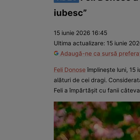
iubesc”
Vedete internaționale
Vedete românești
Interviurile Cli
15 iunie 2026 16:45
Ultima actualizare:
15 iunie 20
Adaugă-ne ca sursă preferat
Feli Donose
împlinește luni, 15
alături de cei dragi. Considerat
Feli a împărtășit cu fanii câte