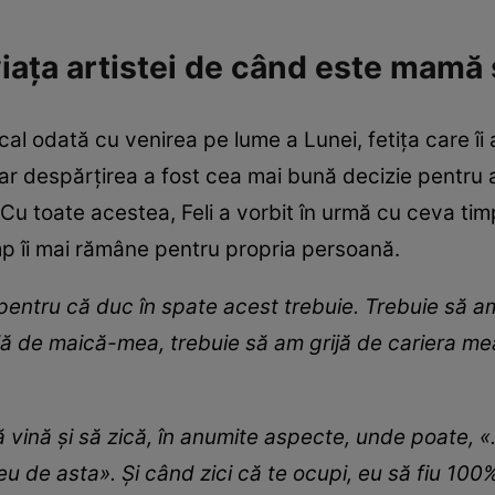
ața artistei de când este mamă
cal odată cu venirea pe lume a Lunei, fetița care îi 
 iar despărțirea a fost cea mai bună decizie pentru 
. Cu toate acestea, Feli a vorbit în urmă cu ceva tim
p îi mai rămâne pentru propria persoană.
, pentru că duc în spate acest trebuie. Trebuie să a
ijă de maică-mea, trebuie să am grijă de cariera mea
ă vină și să zică, în anumite aspecte, unde poate, 
 de asta». Și când zici că te ocupi, eu să fiu 100%