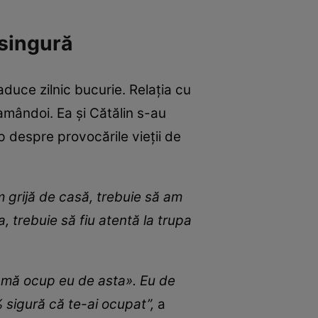
 singură
aduce zilnic bucurie. Relația cu
amândoi. Ea și Cătălin s-au
p despre provocările vieții de
m grijă de casă, trebuie să am
, trebuie să fiu atentă la trupa
«.mă ocup eu de asta». Eu de
 sigură că te-ai ocupat”,
a