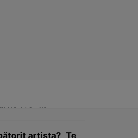
Click! Poftă Bună!
Contact
ătorit artista? „Te