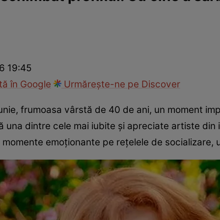
ck!
Paparazzii Click!
26 19:45
ă în Google
Urmărește-ne pe Discover
 iunie, frumoasa vârstă de 40 de ani, un moment imp
ă una dintre cele mai iubite și apreciate artiste d
va momente emoționante pe rețelele de socializare, u