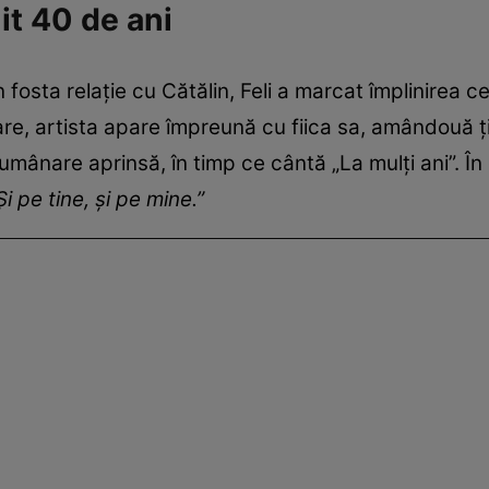
it 40 de ani
din fosta relație cu Cătălin, Feli a marcat împlinirea c
zare, artista apare împreună cu fiica sa, amândouă 
lumânare aprinsă, în timp ce cântă „La mulți ani”. În
Și pe tine, și pe mine.”