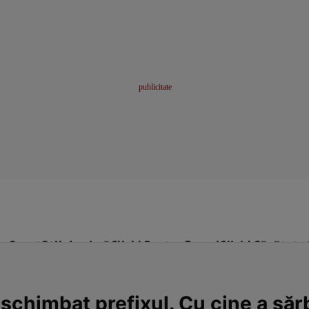
me
Sport
Stil de viață
Click! Pentru Femei
Click! Sănătate
schimbat prefixul. Cu cine a sărb