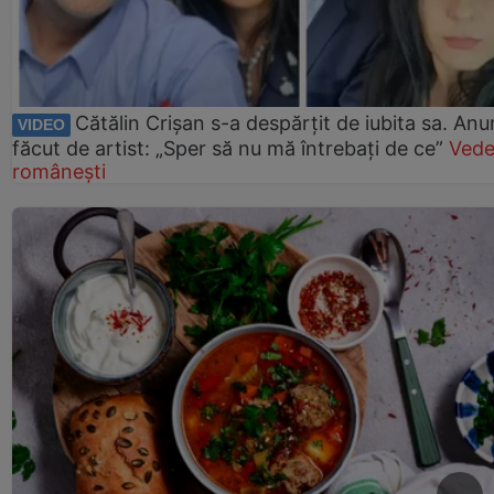
Cătălin Crișan s-a despărțit de iubita sa. Anu
VIDEO
făcut de artist: „Sper să nu mă întrebați de ce”
Vede
românești