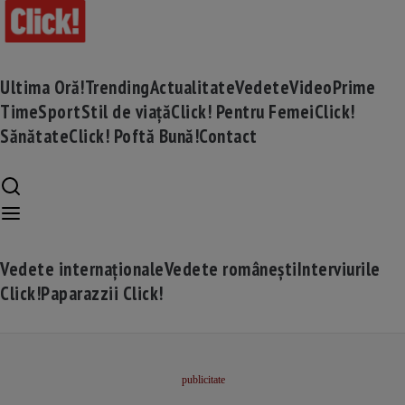
Ultima Oră!
Trending
Actualitate
Vedete
Video
Prime
Time
Sport
Stil de viață
Click! Pentru Femei
Click!
Sănătate
Click! Poftă Bună!
Contact
Vedete internaționale
Vedete românești
Interviurile
Click!
Paparazzii Click!