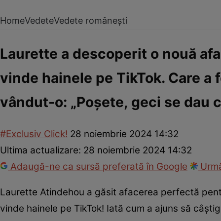
Home
Vedete
Vedete românești
Laurette a descoperit o nouă afa
vinde hainele pe TikTok. Care a
vândut-o: „Poșete, geci se dau c
#Exclusiv Click!
28 noiembrie 2024 14:32
Ultima actualizare:
28 noiembrie 2024 14:32
Adaugă-ne ca sursă preferată în Google
Urmă
Laurette Atindehou a găsit afacerea perfectă pentr
vinde hainele pe TikTok! Iată cum a ajuns să câști