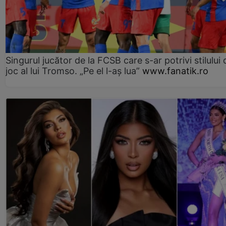
Singurul jucător de la FCSB care s-ar potrivi stilului 
joc al lui Tromso. „Pe el l-aș lua”
www.fanatik.ro