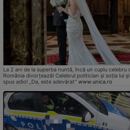
La 2 ani de la superba nuntă, încă un cuplu celebru 
România divorțează! Celebrul politician și soția lui ș
spus adio! „Da, este adevărat”
www.unica.ro