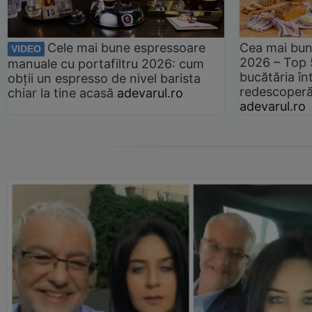
Cele mai bune espressoare
Cea mai bun
VIDEO
2026 – Top 
manuale cu portafiltru 2026: cum
bucătăria înt
obții un espresso de nivel barista
redescoperă 
chiar la tine acasă
adevarul.ro
adevarul.ro