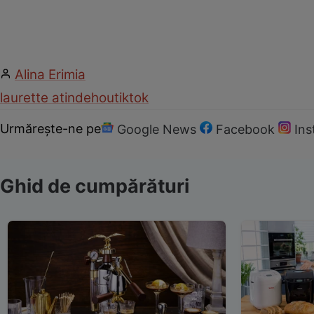
Alina Erimia
laurette atindehou
tiktok
Urmărește-ne pe
Google News
Facebook
In
Ghid de cumpărături