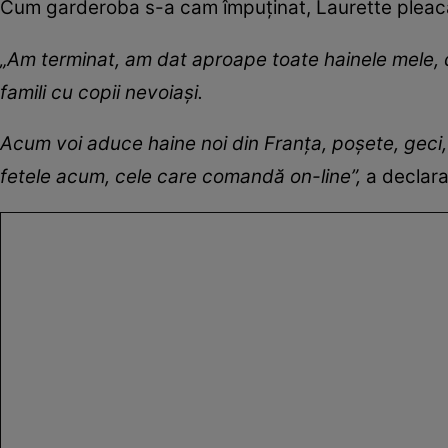
Cum garderoba s-a cam împuținat, Laurette pleacă, 
„Am terminat, am dat aproape toate hainele mele, d
famili cu copii nevoiași.
Acum voi aduce haine noi din Franța, poșete, geci
fetele acum, cele care comandă on-line”,
a declarat