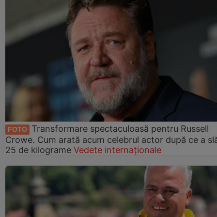
Transformare spectaculoasă pentru Russell
FOTO
Crowe. Cum arată acum celebrul actor după ce a slă
25 de kilograme
Vedete internaționale