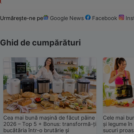
Urmărește-ne pe
Google News
Facebook
In
Ghid de cumpărături
Cea mai bună mașină de făcut pâine
Cele mai bu
2026 – Top 5 + Bonus: transformă-ți
și legume în
bucătăria într-o brutărie și
sucuri proas