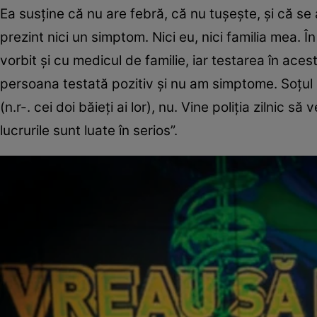
Ea susţine că nu are febră, că nu tuşeşte, şi că s
prezint nici un simptom. Nici eu, nici familia mea. 
vorbit şi cu medicul de familie, iar testarea în ac
persoana testată pozitiv şi nu am simptome. Soţul m
(n.r-. cei doi băieţi ai lor), nu. Vine poliţia ziln
lucrurile sunt luate în serios”.