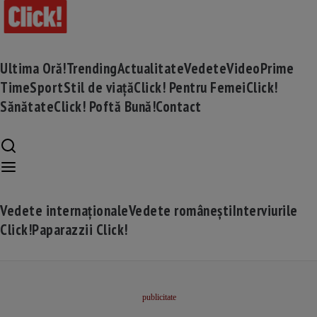
Ultima Oră!
Trending
Actualitate
Vedete
Video
Prime
Time
Sport
Stil de viață
Click! Pentru Femei
Click!
Sănătate
Click! Poftă Bună!
Contact
Vedete internaționale
Vedete românești
Interviurile
Click!
Paparazzii Click!