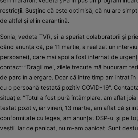
semimaraton, vedeta şi-a impus un program încărc
restricţii. Susţine că este optimisă, că nu are simpto
de altfel şi el în carantină.
Sonia, vedeta TVR, şi-a speriat colaboratorii şi pr
când anunţa că, pe 11 martie, a realizat un interviu
persoanei), care mai apoi a fost internat de urgenţă
contact: ”Dragii mei, zilele trecute mă bucuram teri
de parc în alergare. Doar că între timp am intrat în c
cu o persoană testată pozitiv COVID-19”. Contacta
situaţie: ”Totul a fost pură întâmplare, am aflat jo
testat pozitiv, iar vineri, 13 martie, am aflat că şi 
conformitate cu legea, am anunţat DSP-ul şi pe toţi 
veştii. Iar de panicat, nu m-am panicat. Sunt destul d