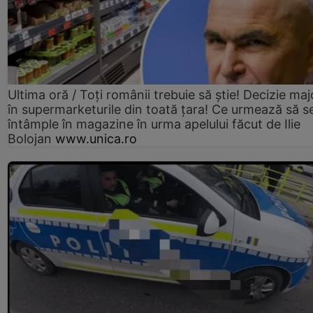
Ultima oră / Toți românii trebuie să știe! Decizie maj
în supermarketurile din toată țara! Ce urmează să s
întâmple în magazine în urma apelului făcut de Ilie
Bolojan
www.unica.ro