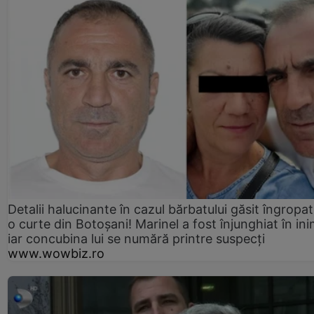
Detalii halucinante în cazul bărbatului găsit îngropat
o curte din Botoșani! Marinel a fost înjunghiat în ini
iar concubina lui se numără printre suspecți
www.wowbiz.ro