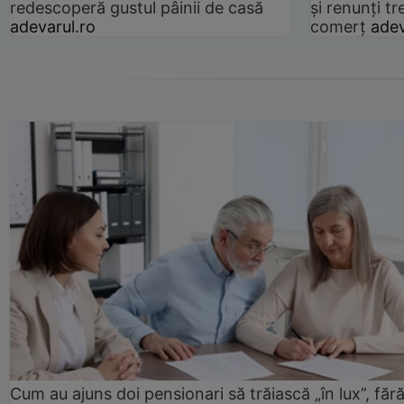
redescoperă gustul pâinii de casă
și renunți tr
adevarul.ro
comerț
adev
Cum au ajuns doi pensionari să trăiască „în lux”, făr