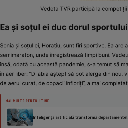
Vedeta TVR participă la competiții
Ea şi soţul ei duc dorul sportulu
Sonia şi soţul ei, Horaţiu, sunt firi sportive. Ea ar
semimaraton, unde înregistrează timpi buni. Vedeta
însă, odată cu această pandemie, s-a temut să mai
în aer liber: ”D-abia aştept să pot alerga din nou,
de aerul curat, de copacii înfloriţi”, a mai completa
MAI MULTE PENTRU TINE
Inteligența artificială transformă departamentele