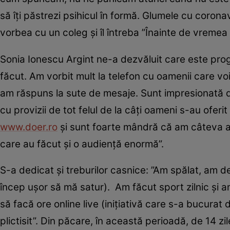
să îţi păstrezi psihicul în formă. Glumele cu coronav
vorbea cu un coleg şi îl întreba ”Înainte de vremea
Sonia Ionescu Argint ne-a dezvăluit care este prog
făcut. Am vorbit mult la telefon cu oamenii care voi
am răspuns la sute de mesaje. Sunt impresionată d
cu provizii de tot felul de la câţi oameni s-au ofe
www.doer.ro
şi sunt foarte mândră că am câteva a
care au făcut şi o audienţă enormă”.
S-a dedicat şi treburilor casnice: ”Am spălat, am der
încep uşor să mă satur). Am făcut sport zilnic şi
să facă ore online live (iniţiativă care s-a bucura
plictisit”. Din păcare, în această perioadă, de 14 z