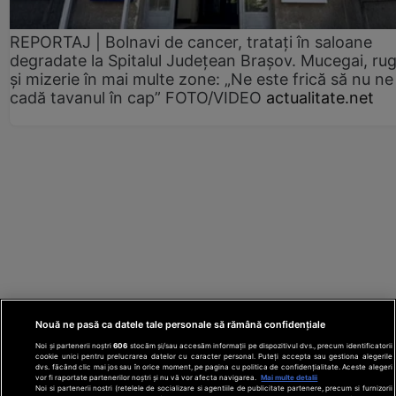
REPORTAJ | Bolnavi de cancer, tratați în saloane
degradate la Spitalul Județean Brașov. Mucegai, ru
și mizerie în mai multe zone: „Ne este frică să nu ne
cadă tavanul în cap” FOTO/VIDEO
actualitate.net
Nouă ne pasă ca datele tale personale să rămână confidențiale
Noi și partenerii noștri
606
stocăm și/sau accesăm informații pe dispozitivul dvs., precum identificatorii
cookie unici pentru prelucrarea datelor cu caracter personal. Puteți accepta sau gestiona alegerile
dvs. făcând clic mai jos sau în orice moment, pe pagina cu politica de confidențialitate. Aceste alegeri
vor fi raportate partenerilor noștri și nu vă vor afecta navigarea.
Mai multe detalii
Noi si partenerii nostri (retelele de socializare si agentiile de publicitate partenere, precum si furnizorii