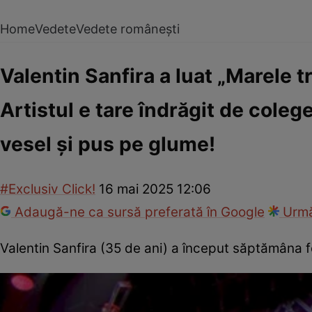
Home
Vedete
Vedete românești
Valentin Sanfira a luat „Marele t
Artistul e tare îndrăgit de coleg
vesel și pus pe glume!
#Exclusiv Click!
16 mai 2025 12:06
Adaugă-ne ca sursă preferată în Google
Urmă
Valentin Sanfira (35 de ani) a început săptămâna foa