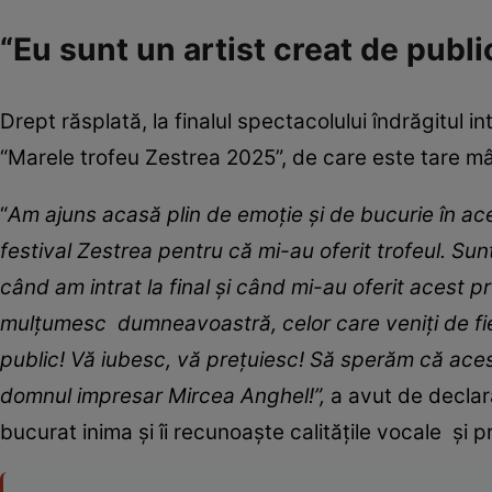
“Eu sunt un artist creat de publi
Drept răsplată, la finalul spectacolului îndrăgitul i
“Marele trofeu Zestrea 2025”, de care este tare m
“
Am ajuns acasă plin de emoție și de bucurie în ace
festival Zestrea pentru că mi-au oferit trofeul. Su
când am intrat la final și când mi-au oferit acest p
mulțumesc dumneavoastră, celor care veniți de fiec
public! Vă iubesc, vă prețuiesc! Să sperăm că aces
domnul impresar Mircea Anghel!”,
a avut de declara
bucurat inima și îi recunoaște calitățile vocale și p