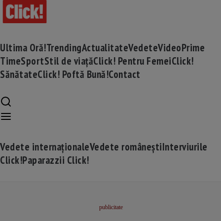
Ultima Oră!
Trending
Actualitate
Vedete
Video
Prime
Time
Sport
Stil de viață
Click! Pentru Femei
Click!
Sănătate
Click! Poftă Bună!
Contact
Vedete internaționale
Vedete românești
Interviurile
Click!
Paparazzii Click!