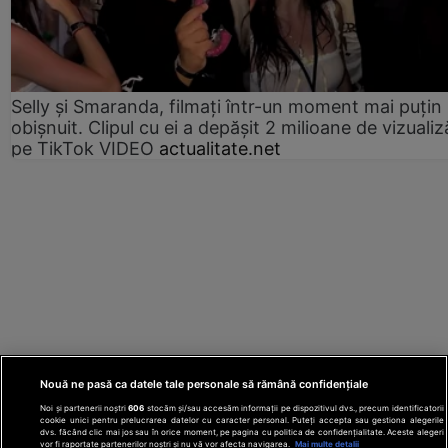
Selly și Smaranda, filmați într-un moment mai puțin
obișnuit. Clipul cu ei a depășit 2 milioane de vizualiz
pe TikTok VIDEO
actualitate.net
Nouă ne pasă ca datele tale personale să rămână confidențiale
Noi și partenerii noștri
606
stocăm și/sau accesăm informații pe dispozitivul dvs., precum identificatorii
cookie unici pentru prelucrarea datelor cu caracter personal. Puteți accepta sau gestiona alegerile
dvs. făcând clic mai jos sau în orice moment, pe pagina cu politica de confidențialitate. Aceste alegeri
vor fi raportate partenerilor noștri și nu vă vor afecta navigarea.
Mai multe detalii