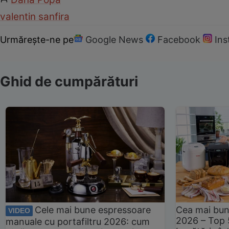
valentin sanfira
Urmărește-ne pe
Google News
Facebook
In
Ghid de cumpărături
Cele mai bune espressoare
Cea mai bun
VIDEO
2026 – Top 
manuale cu portafiltru 2026: cum