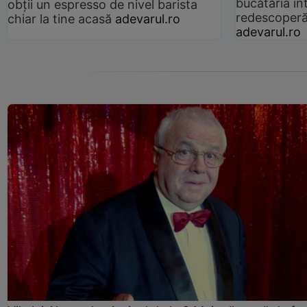
bucătăria înt
obții un espresso de nivel barista
redescoperă 
chiar la tine acasă
adevarul.ro
adevarul.ro