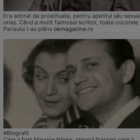
Era adorat de prostituate, pentru apetitul său sexua
uriaș. Când a murit faimosul scriitor, toate cocotele
Parisului l-au plâns
okmagazine.ro
#Biografii
Cine a fost Maurice Nègre, spionul francez care a