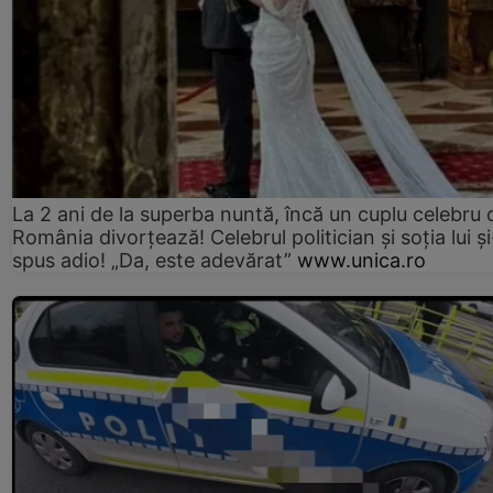
La 2 ani de la superba nuntă, încă un cuplu celebru 
România divorțează! Celebrul politician și soția lui ș
spus adio! „Da, este adevărat”
www.unica.ro