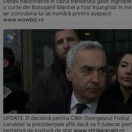
Detalii halucinante în cazul bărbatului găsit îngropat
o curte din Botoșani! Marinel a fost înjunghiat în ini
iar concubina lui se numără printre suspecți
www.wowbiz.ro
UPDATE Zi decisivă pentru Călin Georgescu! Fostul
candidat la prezidențiale află dacă va fi judecat pen
tentativă de lovitură de stat
www.stirilekanald.ro