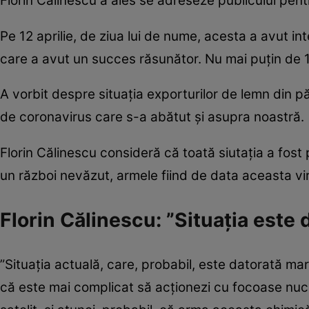
Florin Călinescu a ales se adreseze publicului pe
Pe 12 aprilie, de ziua lui de nume, acesta a avut 
care a avut un succes răsunător. Nu mai puțin de 1
A vorbit despre situația exporturilor de lemn din p
de coronavirus care s-a abătut și asupra noastră.
Florin Călinescu consideră că toată siutația a fost
un război nevăzut, armele fiind de data aceasta vir
Florin Călinescu: ”Situația este 
”Situația actuală, care, probabil, este datorată mar
că este mai complicat să acționezi cu focoase nucle