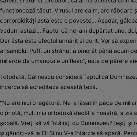
satelit, și atunci, probabil, că arma aceasta chimic
funcționează tăcut. Virusul are calm, are răbdare și
comorbidități asta este o poveste... Așadar, gâlce
vedem astăzi... Faptul că ne-am depărtat unu, doi, 
Dar ăsta este efectul urmărit și dorit. Vor să ex
ansamblu. Puff, un strănut a omorât până acum pes
miliarde de umanoizi e un fleac”, este de părere ve
Totodată, Călinescu consideră faptul că Dumnezeu n
încerca să acrediteze această teză.
”Nu are nici o legătură. Ne-a lăsat în pace de mili
cipriotă, mult mai ortodoxă decât a noastră, a zis 
școală. Vreți să vă întâlniți cu Dumnezeu? Ieșiți și
și gândiți-vă la El! Și nu V-a întârzia să apară. Pe