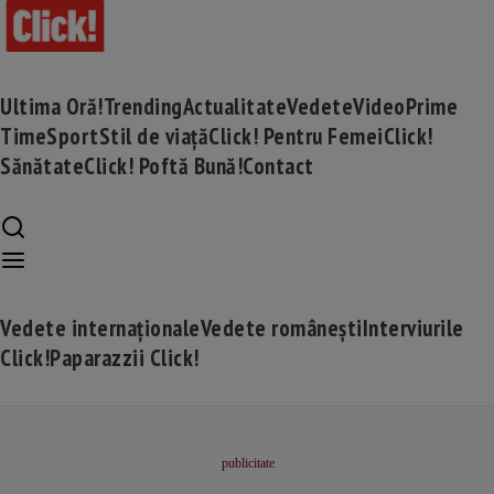
Ultima Oră!
Trending
Actualitate
Vedete
Video
Prime
Time
Sport
Stil de viață
Click! Pentru Femei
Click!
Sănătate
Click! Poftă Bună!
Contact
Vedete internaționale
Vedete românești
Interviurile
Click!
Paparazzii Click!