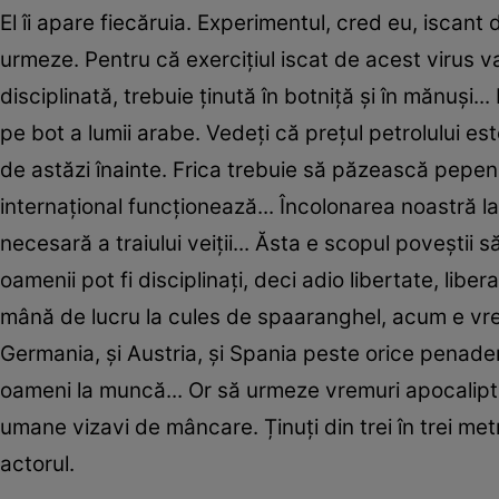
El îi apare fiecăruia. Experimentul, cred eu, iscant
urmeze. Pentru că exercițiul iscat de acest virus va
disciplinată, trebuie ținută în botniță și în mănuși
pe bot a lumii arabe. Vedeți că prețul petrolului est
de astăzi înainte. Frica trebuie să păzească pepenii
internațional funcționează... Încolonarea noastră l
necesară a traiului veiții... Ăsta e scopul poveștii
oamenii pot fi disciplinați, deci adio libertate, libe
mână de lucru la cules de spaaranghel, acum e vrem
Germania, și Austria, și Spania peste orice penade
oameni la muncă... Or să urmeze vremuri apocaliptice
umane vizavi de mâncare. Ținuți din trei în trei me
actorul.