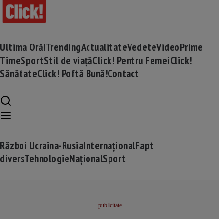
Ultima Oră!
Trending
Actualitate
Vedete
Video
Prime
Time
Sport
Stil de viață
Click! Pentru Femei
Click!
Sănătate
Click! Poftă Bună!
Contact
Război Ucraina-Rusia
Internațional
Fapt
divers
Tehnologie
Național
Sport