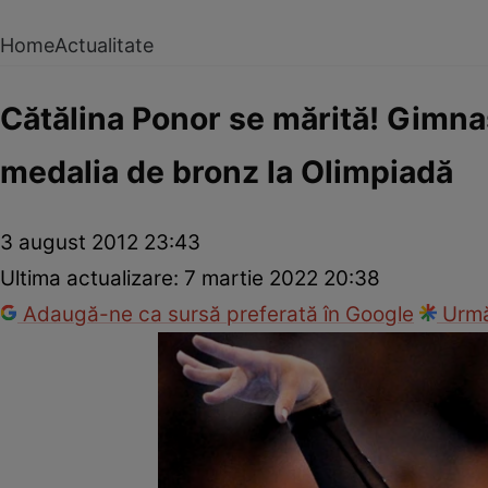
Home
Actualitate
Cătălina Ponor se mărită! Gimnas
medalia de bronz la Olimpiadă
3 august 2012 23:43
Ultima actualizare:
7 martie 2022 20:38
Adaugă-ne ca sursă preferată în Google
Urmă