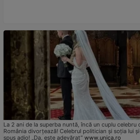
La 2 ani de la superba nuntă, încă un cuplu celebru 
România divorțează! Celebrul politician și soția lui ș
spus adio! „Da, este adevărat”
www.unica.ro