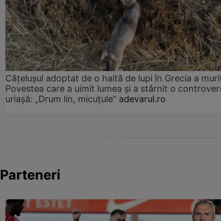
Cățelușul adoptat de o haită de lupi în Grecia a muri
Povestea care a uimit lumea și a stârnit o controver
uriașă: „Drum lin, micuțule”
adevarul.ro
Parteneri