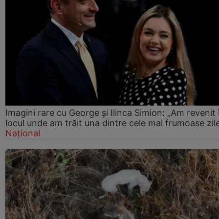
Imagini rare cu George și Ilinca Simion: „Am revenit 
locul unde am trăit una dintre cele mai frumoase zil
Național