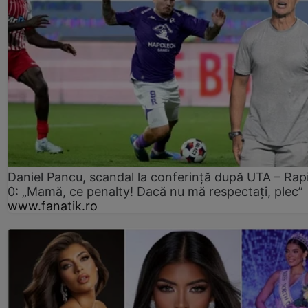
Daniel Pancu, scandal la conferință după UTA – Rap
0: „Mamă, ce penalty! Dacă nu mă respectați, plec”
www.fanatik.ro