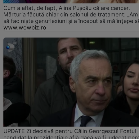
Cum a aflat, de fapt, Alina Pușcău că are cancer.
Mărturia făcută chiar din salonul de tratament: „Am
să fac niște genuflexiuni și a început să mă înțepe s
www.wowbiz.ro
UPDATE Zi decisivă pentru Călin Georgescu! Fostul
candidat la prezidențiale află dacă va fi judecat pen