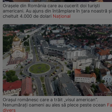
Orașele din România care au cucerit doi turiști
americani. Au ajuns din întâmplare în țara noastră și
cheltuit 4.000 de dolari
Național
Orașul românesc care a trăit „visul american”.
Nenumărați oameni au ales să plece peste ocean
Fa
divers