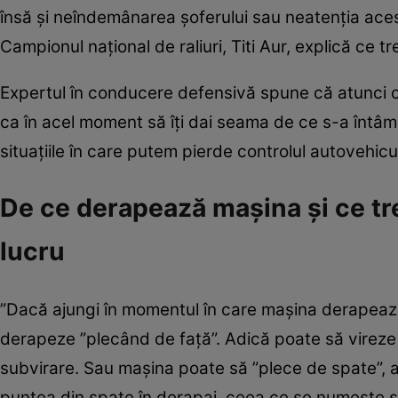
însă și neîndemânarea șoferului sau neatenția aces
Campionul național de raliuri, Titi Aur, explică ce tre
Expertul în conducere defensivă spune că atunci c
ca în acel moment să îți dai seama de ce s-a întâm
situațiile în care putem pierde controlul autovehic
De ce derapează mașina și ce tr
lucru
”Dacă ajungi în momentul în care mașina derapează
derapeze ”plecând de față”. Adică poate să vireze
subvirare. Sau mașina poate să ”plece de spate”, a
puntea din spate în derapaj, ceea ce se numește sup