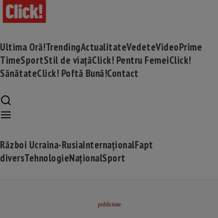
Ultima Oră!
Trending
Actualitate
Vedete
Video
Prime
Time
Sport
Stil de viață
Click! Pentru Femei
Click!
Sănătate
Click! Poftă Bună!
Contact
Război Ucraina-Rusia
Internațional
Fapt
divers
Tehnologie
Național
Sport