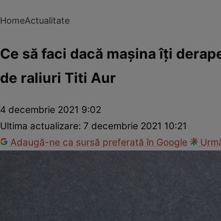
Home
Actualitate
Ce să faci dacă mașina îți derap
de raliuri Titi Aur
4 decembrie 2021 9:02
Ultima actualizare:
7 decembrie 2021 10:21
Adaugă-ne ca sursă preferată în Google
Urmă