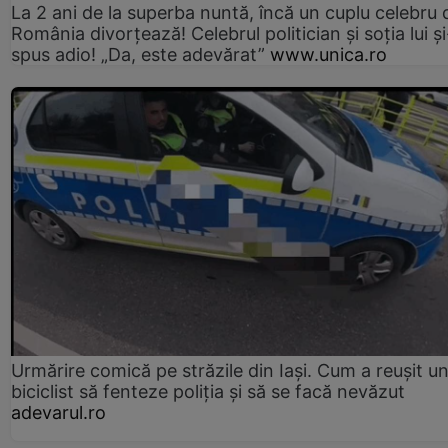
La 2 ani de la superba nuntă, încă un cuplu celebru 
România divorțează! Celebrul politician și soția lui ș
spus adio! „Da, este adevărat”
www.unica.ro
Urmărire comică pe străzile din Iași. Cum a reușit u
biciclist să fenteze poliția și să se facă nevăzut
adevarul.ro