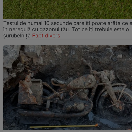
Testul de numai 10 secunde care îți poate arăta ce 
în neregulă cu gazonul tău. Tot ce îți trebuie este o
șurubelniță
Fapt divers