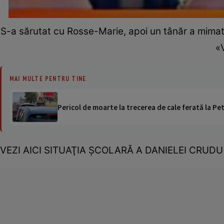
S-a sărutat cu Rosse-Marie, apoi un tânăr a mimat c
«V
MAI MULTE PENTRU TINE
Pericol de moarte la trecerea de cale ferată la Pet
VEZI AICI SITUAŢIA ŞCOLARĂ A DANIELEI CRUDU