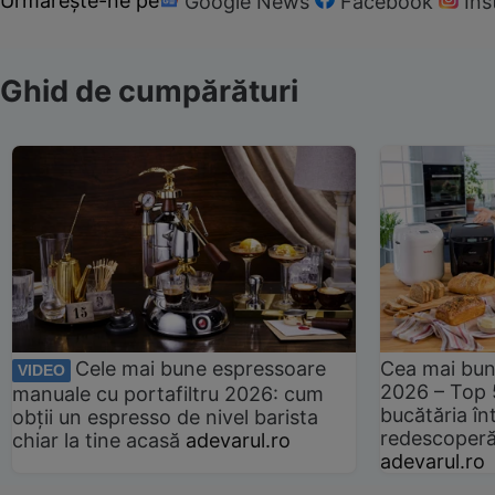
Urmărește-ne pe
Google News
Facebook
In
Ghid de cumpărături
Cele mai bune espressoare
Cea mai bun
VIDEO
2026 – Top 
manuale cu portafiltru 2026: cum
bucătăria înt
obții un espresso de nivel barista
redescoperă 
chiar la tine acasă
adevarul.ro
adevarul.ro