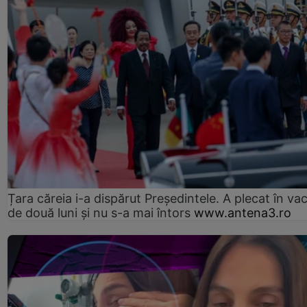
Țara căreia i-a dispărut Președintele. A plecat în va
de două luni și nu s-a mai întors
www.antena3.ro