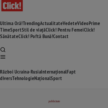
Ultima Oră!
Trending
Actualitate
Vedete
Video
Prime
Time
Sport
Stil de viață
Click! Pentru Femei
Click!
Sănătate
Click! Poftă Bună!
Contact
Război Ucraina-Rusia
Internațional
Fapt
divers
Tehnologie
Național
Sport