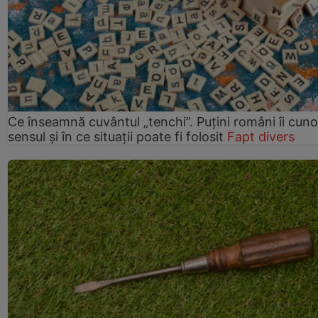
Ce înseamnă cuvântul „tenchi”. Puțini români îi cun
sensul și în ce situații poate fi folosit
Fapt divers