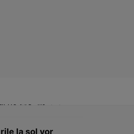
Click! Poftă Bună!
Contact
ile la sol vor