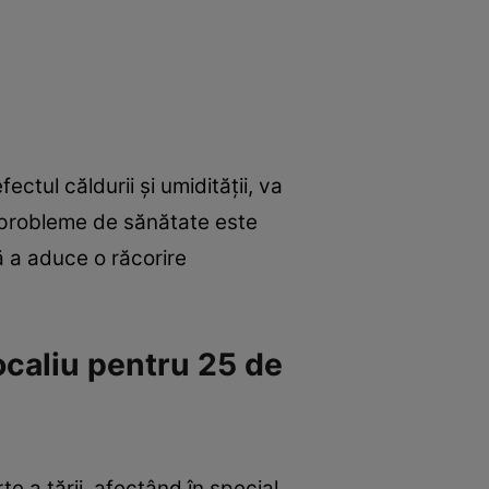
tul căldurii și umidității, va
lte probleme de sănătate este
ă a aduce o răcorire
ocaliu pentru 25 de
te a țării, afectând în special