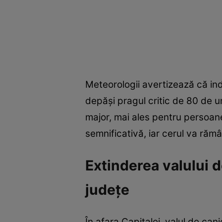
Meteorologii avertizează că ind
depăși pragul critic de 80 de un
major, mai ales pentru persoane
semnificativă, iar cerul va ră
Extinderea valului d
județe
În afara Capitalei, valul de can