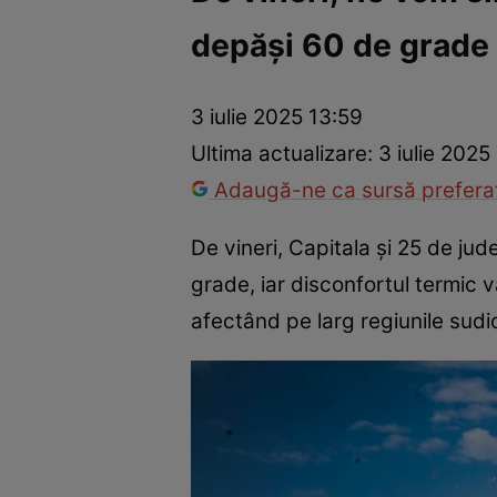
depăși 60 de grade
Război Ucraina-Rusia
Internațional
Fapt divers
Tehnolog
3 iulie 2025 13:59
Ultima actualizare:
3 iulie 2025
Adaugă-ne ca sursă preferat
De vineri, Capitala și 25 de ju
grade, iar disconfortul termic v
afectând pe larg regiunile sudi