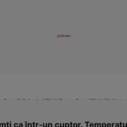
me
Sport
Stil de viață
Click! Pentru Femei
Click! Sănătate
mți ca într-un cuptor. Temperatur