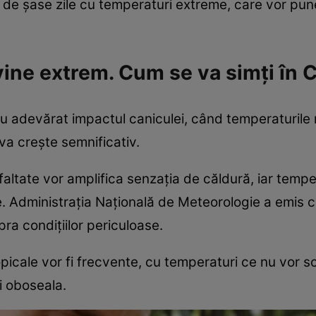
 de șase zile cu temperaturi extreme, care vor pun
vine extrem. Cum se va simți în C
i cu adevărat impactul caniculei, când temperaturil
 va crește semnificativ.
sfaltate vor amplifica senzația de căldură, iar temper
e. Administrația Națională de Meteorologie a emis 
ra condițiilor periculoase.
opicale vor fi frecvente, cu temperaturi ce nu vor
i oboseala.