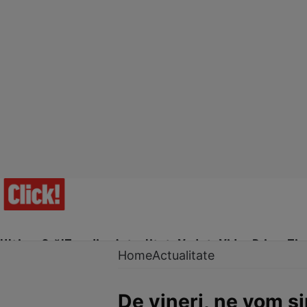
Ultima Oră!
Trending
Actualitate
Vedete
Video
Prime Ti
Home
Actualitate
De vineri, ne vom si