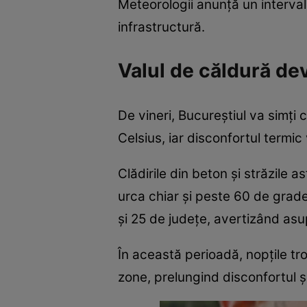
Meteorologii anunță un interval
infrastructură.
Valul de căldură de
De vineri, Bucureștiul va simț
Celsius, iar disconfortul termic
Clădirile din beton și străzile a
urca chiar și peste 60 de grad
și 25 de județe, avertizând asup
În această perioadă, nopțile tr
zone, prelungind disconfortul ș