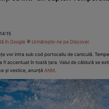
ie
Național
Sport
 14:15
ă în Google
Urmărește-ne pe Discover
dețe vor intra sub cod portocaliu de caniculă. Tempe
a fi accentuat în toată țara. Valul de căldură se ext
ce și vestice, anunță
ANM
.