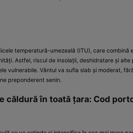
icele temperatură-umezeală (ITU), care combină efec
ități. Astfel, riscul de insolații, deshidratare și a
le vulnerabile. Vântul va sufla slab și moderat, făr
mâne preponderent senin.
e căldură în toată țara: Cod port
iculă se va extinde și intensifica în cea mai mare par