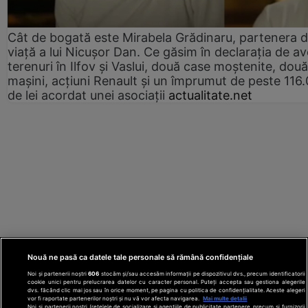
Cât de bogată este Mirabela Grădinaru, partenera 
viață a lui Nicușor Dan. Ce găsim în declarația de av
terenuri în Ilfov și Vaslui, două case moștenite, două
mașini, acțiuni Renault și un împrumut de peste 116
de lei acordat unei asociații
actualitate.net
Nouă ne pasă ca datele tale personale să rămână confidențiale
Noi și partenerii noștri
606
stocăm și/sau accesăm informații pe dispozitivul dvs., precum identificatorii
cookie unici pentru prelucrarea datelor cu caracter personal. Puteți accepta sau gestiona alegerile
dvs. făcând clic mai jos sau în orice moment, pe pagina cu politica de confidențialitate. Aceste alegeri
vor fi raportate partenerilor noștri și nu vă vor afecta navigarea.
Mai multe detalii
Noi si partenerii nostri (retelele de socializare si agentiile de publicitate partenere, precum si furnizorii