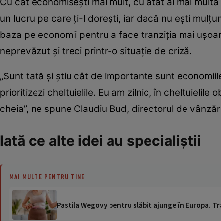
Cu cât economiseşti mai mult, cu atât ai mai multă l
un lucru pe care ţi-l doreşti, iar dacă nu eşti mulţu
baza pe economii pentru a face tranziţia mai uşoa
neprevăzut şi treci printr-o situaţie de criză.
„Sunt tată şi ştiu cât de importante sunt economiile
prioritizezi cheltuielile. Eu am zilnic, în cheltuiel
cheia”, ne spune Claudiu Bud, directorul de vânzări
Iată ce alte idei au specialiştii
MAI MULTE PENTRU TINE
Pastila Wegovy pentru slăbit ajunge în Europa. Tr