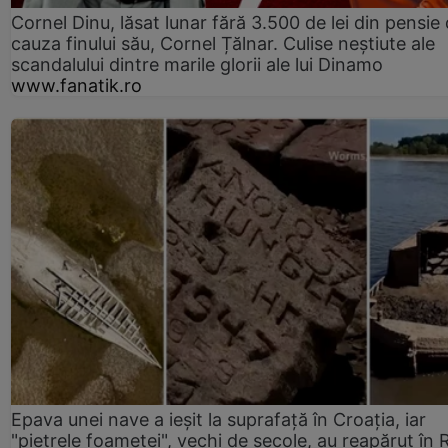
Cornel Dinu, lăsat lunar fără 3.500 de lei din pensie 
cauza finului său, Cornel Țălnar. Culise neștiute ale
scandalului dintre marile glorii ale lui Dinamo
www.fanatik.ro
Epava unei nave a ieșit la suprafață în Croația, iar
"pietrele foametei", vechi de secole, au reapărut în R