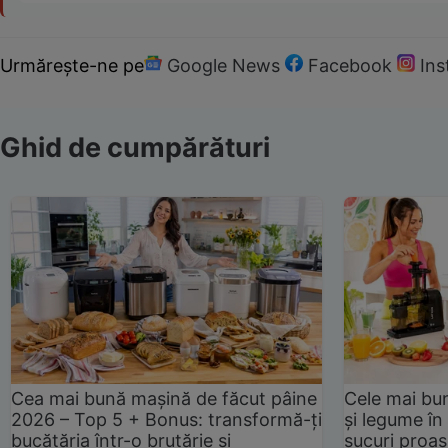
Urmărește-ne pe
Google News
Facebook
In
Ghid de cumpărături
Cea mai bună mașină de făcut pâine
Cele mai bu
2026 – Top 5 + Bonus: transformă-ți
și legume în
bucătăria într-o brutărie și
sucuri proas