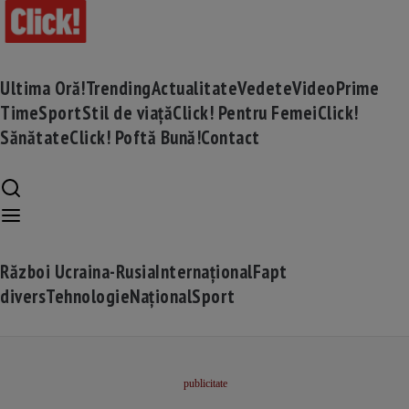
Ultima Oră!
Trending
Actualitate
Vedete
Video
Prime
Time
Sport
Stil de viață
Click! Pentru Femei
Click!
Sănătate
Click! Poftă Bună!
Contact
Război Ucraina-Rusia
Internațional
Fapt
divers
Tehnologie
Național
Sport