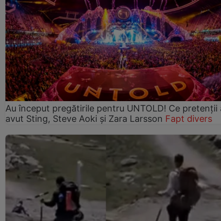
Au început pregătirile pentru UNTOLD! Ce pretenții
avut Sting, Steve Aoki și Zara Larsson
Fapt divers