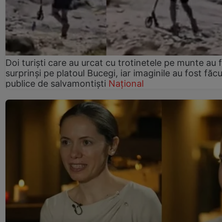
Doi turiști care au urcat cu trotinetele pe munte au 
surprinși pe platoul Bucegi, iar imaginile au fost făc
publice de salvamontiști
Național