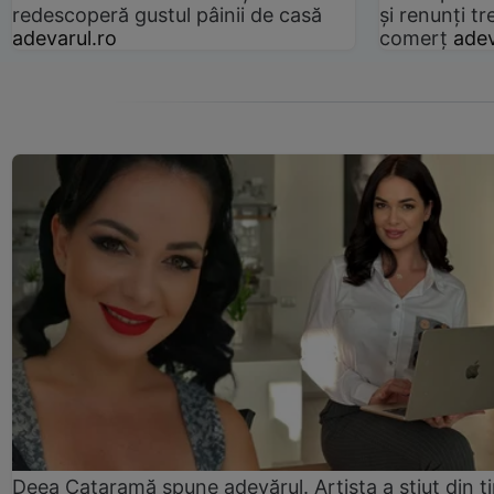
redescoperă gustul pâinii de casă
și renunți tr
adevarul.ro
comerț
adev
Deea Cataramă spune adevărul. Artista a știut din t