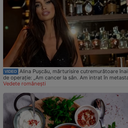
Alina Pușcău, mărturisire cutremurătoare îna
VIDEO
de operație: „Am cancer la sân. Am intrat în metast
Vedete românești