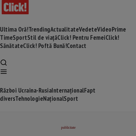
Ultima Oră!
Trending
Actualitate
Vedete
Video
Prime
Time
Sport
Stil de viață
Click! Pentru Femei
Click!
Sănătate
Click! Poftă Bună!
Contact
Război Ucraina-Rusia
Internațional
Fapt
divers
Tehnologie
Național
Sport