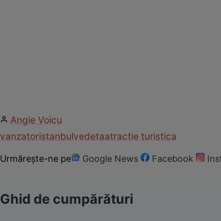
Angie Voicu
vanzator
istanbul
vedeta
atractie turistica
Urmărește-ne pe
Google News
Facebook
In
Ghid de cumpărături