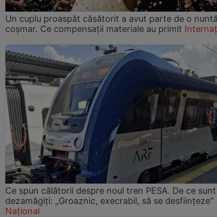
Un cuplu proaspăt căsătorit a avut parte de o nunt
coșmar. Ce compensații materiale au primit
Internaț
Ce spun călătorii despre noul tren PESA. De ce sunt
dezamăgiți: „Groaznic, execrabil, să se desființeze”
Național