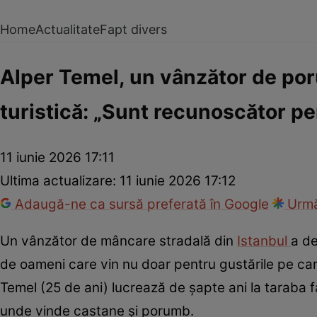
Home
Actualitate
Fapt divers
Alper Temel, un vânzător de poru
turistică: „Sunt recunoscător pe
11 iunie 2026 17:11
Ultima actualizare:
11 iunie 2026 17:12
Adaugă-ne ca sursă preferată în Google
Urmă
Un vânzător de mâncare stradală din
Istanbul
a de
de oameni care vin nu doar pentru gustările pe care l
Temel (25 de ani) lucrează de șapte ani la taraba fami
unde vinde castane și porumb.