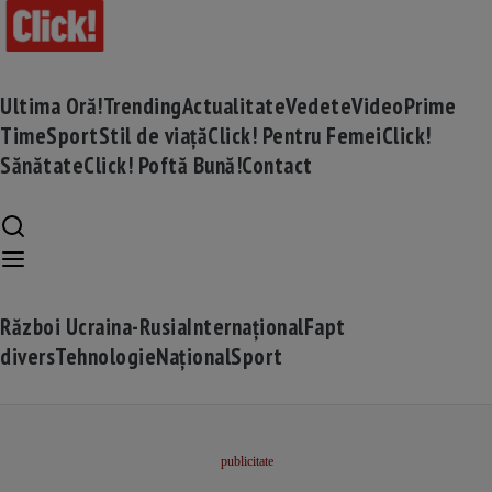
Ultima Oră!
Trending
Actualitate
Vedete
Video
Prime
Time
Sport
Stil de viață
Click! Pentru Femei
Click!
Sănătate
Click! Poftă Bună!
Contact
Război Ucraina-Rusia
Internațional
Fapt
divers
Tehnologie
Național
Sport