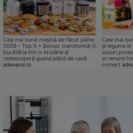
Cea mai bună mașină de făcut pâine
Cele mai bu
2026 – Top 5 + Bonus: transformă-ți
și legume în
bucătăria într-o brutărie și
sucuri proas
redescoperă gustul pâinii de casă
și renunți tr
adevarul.ro
comerț
adev