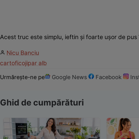
Acest truc este simplu, ieftin și foarte ușor de pus 
Nicu Banciu
cartofi
coji
par alb
Urmărește-ne pe
Google News
Facebook
In
Ghid de cumpărături