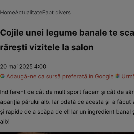
Home
Actualitate
Fapt divers
Cojile unei legume banale te scap
rărești vizitele la salon
20 mai 2025 4:00
Adaugă-ne ca sursă preferată în Google
Urmă
Indiferent de cât de mult sport facem și cât de s
apariția părului alb. Iar odată ce acesta și-a făcut
și rapide de a scăpa de el! Iar un ingredient banal 
alb!