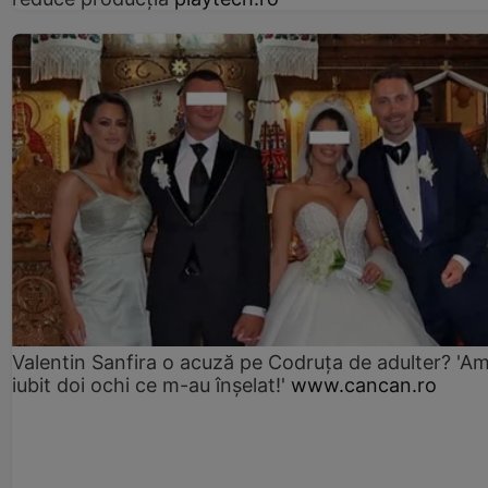
Valentin Sanfira o acuză pe Codruța de adulter? 'A
iubit doi ochi ce m-au înșelat!'
www.cancan.ro