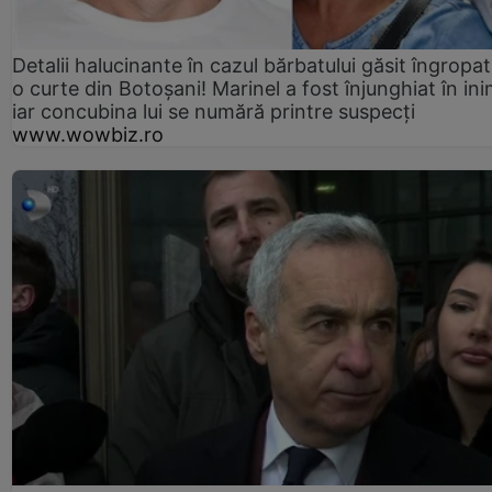
Detalii halucinante în cazul bărbatului găsit îngropat
o curte din Botoșani! Marinel a fost înjunghiat în ini
iar concubina lui se numără printre suspecți
www.wowbiz.ro