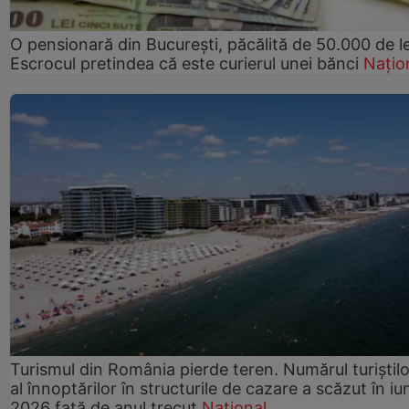
O pensionară din București, păcălită de 50.000 de le
Escrocul pretindea că este curierul unei bănci
Națio
Turismul din România pierde teren. Numărul turiștilo
al înnoptărilor în structurile de cazare a scăzut în iu
2026 față de anul trecut
Național