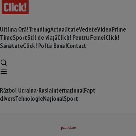
Ultima Oră!
Trending
Actualitate
Vedete
Video
Prime
Time
Sport
Stil de viață
Click! Pentru Femei
Click!
Sănătate
Click! Poftă Bună!
Contact
Război Ucraina-Rusia
Internațional
Fapt
divers
Tehnologie
Național
Sport