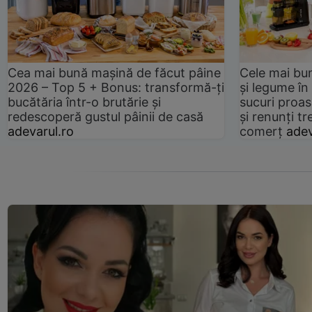
Cea mai bună mașină de făcut pâine
Cele mai bu
2026 – Top 5 + Bonus: transformă-ți
și legume în
bucătăria într-o brutărie și
sucuri proas
redescoperă gustul pâinii de casă
și renunți tr
adevarul.ro
comerț
adev