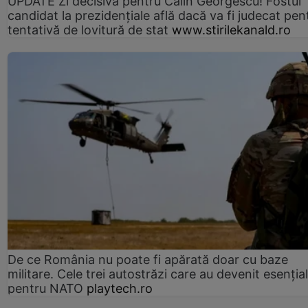
UPDATE Zi decisivă pentru Călin Georgescu! Fostul
candidat la prezidențiale află dacă va fi judecat pen
tentativă de lovitură de stat
www.stirilekanald.ro
De ce România nu poate fi apărată doar cu baze
militare. Cele trei autostrăzi care au devenit esenția
pentru NATO
playtech.ro