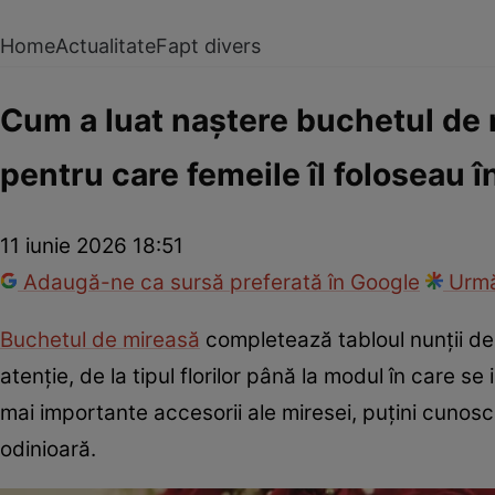
Home
Actualitate
Fapt divers
Cum a luat naștere buchetul de 
pentru care femeile îl foloseau 
11 iunie 2026 18:51
Adaugă-ne ca sursă preferată în Google
Urmă
Buchetul de mireasă
completează tabloul nunții de 
atenție, de la tipul florilor până la modul în care s
mai importante accesorii ale miresei, puțini cunosc o
odinioară.