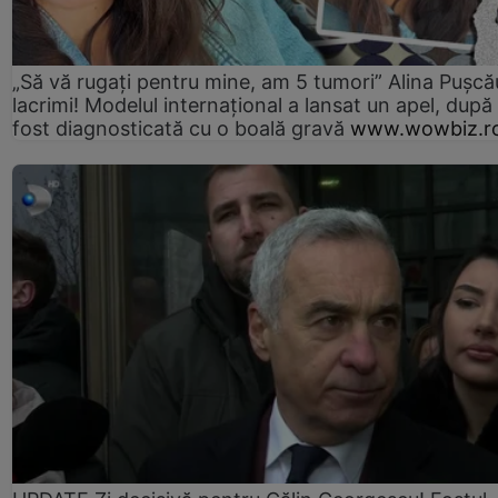
„Să vă rugați pentru mine, am 5 tumori” Alina Pușcău
lacrimi! Modelul internațional a lansat un apel, după
fost diagnosticată cu o boală gravă
www.wowbiz.r