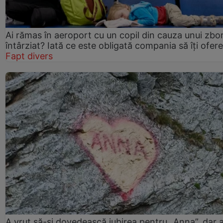
Ai rămas în aeroport cu un copil din cauza unui zbo
întârziat? Iată ce este obligată compania să îți ofere
Fapt divers
A vrut să-și dovedească iubirea pentru „Anna”, dar 