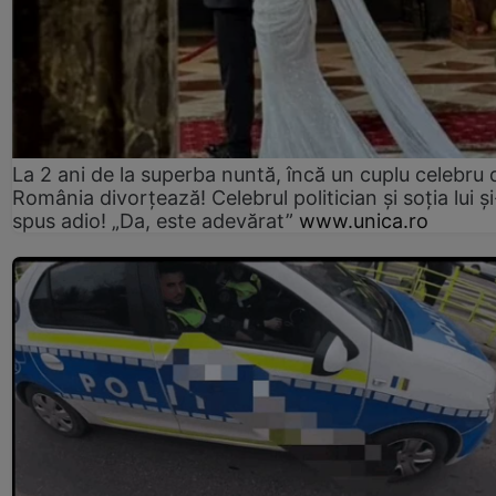
La 2 ani de la superba nuntă, încă un cuplu celebru 
România divorțează! Celebrul politician și soția lui ș
spus adio! „Da, este adevărat”
www.unica.ro