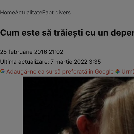
Home
Actualitate
Fapt divers
Cum este să trăiești cu un depe
28 februarie 2016 21:02
Ultima actualizare:
7 martie 2022 3:35
Adaugă-ne ca sursă preferată în Google
Urmă