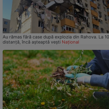
Au rămas fără case după explozia din Rahova. La 10
distanță, încă așteaptă vești
Național