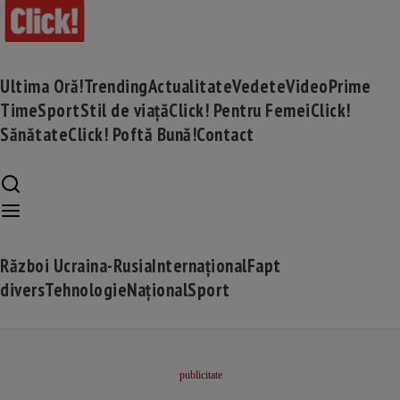
Ultima Oră!
Trending
Actualitate
Vedete
Video
Prime
Time
Sport
Stil de viață
Click! Pentru Femei
Click!
Sănătate
Click! Poftă Bună!
Contact
Război Ucraina-Rusia
Internațional
Fapt
divers
Tehnologie
Național
Sport