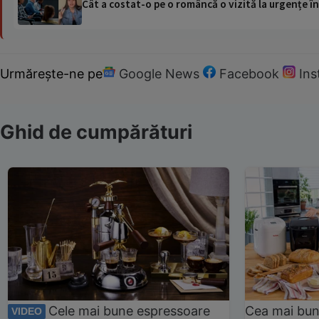
Cât a costat-o pe o româncă o vizită la urgențe în
Urmărește-ne pe
Google News
Facebook
In
Ghid de cumpărături
Cele mai bune espressoare
Cea mai bun
VIDEO