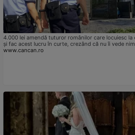
4.000 lei amendă tuturor românilor care locuiesc la
și fac acest lucru în curte, crezând că nu îi vede ni
www.cancan.ro