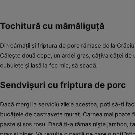
Tochitură cu mămăliguță
Din cârnații și friptura de porc rămase de la Crăci
Călește două cepe, un ardei gras, câțiva căței de us
cubulețe și lasă la foc mic, să scadă.
Sendvișuri cu friptura de porc
Dacă mergi la serviciu zilele acestea, poți să-ți faci
bucățele de castravete murat. Carnea mai poate fi
paste și sos roșu. Dacă ți-a rămas niște jambon, t
praz și piper. Va rezulta o pastă pe care o poți înt