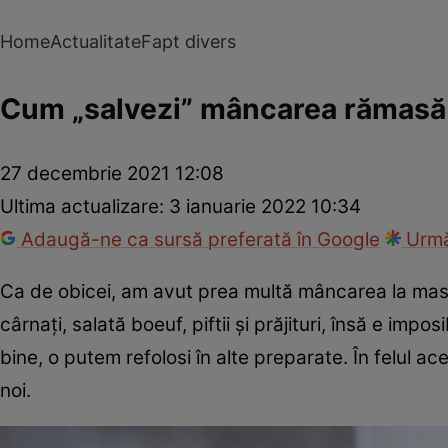
Home
Actualitate
Fapt divers
Cum „salvezi” mâncarea rămasă 
27 decembrie 2021 12:08
Ultima actualizare:
3 ianuarie 2022 10:34
Adaugă-ne ca sursă preferată în Google
Urmă
Ca de obicei, am avut prea multă mâncarea la masa 
cârnați, salată boeuf, piftii și prăjituri, însă e 
bine, o putem refolosi în alte preparate. În felul 
noi.