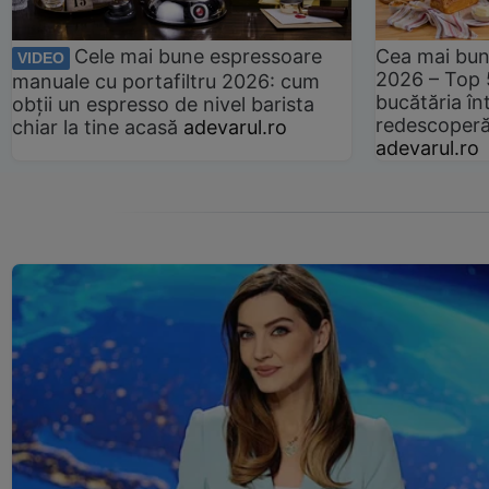
Cele mai bune espressoare
Cea mai bun
VIDEO
2026 – Top 
manuale cu portafiltru 2026: cum
bucătăria înt
obții un espresso de nivel barista
redescoperă 
chiar la tine acasă
adevarul.ro
adevarul.ro