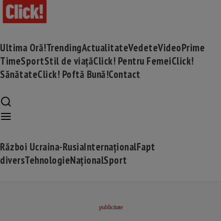
Ultima Oră!
Trending
Actualitate
Vedete
Video
Prime
Time
Sport
Stil de viață
Click! Pentru Femei
Click!
Sănătate
Click! Poftă Bună!
Contact
Război Ucraina-Rusia
Internațional
Fapt
divers
Tehnologie
Național
Sport