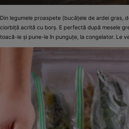
Din legumele proaspete (bucățele de ardei gras, de
ciorbiță acrită cu borș. E perfectă după mesele gr
toacă-le și pune-le în punguțe, la congelator. Le ve