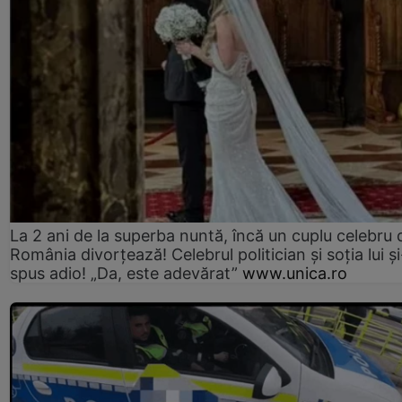
La 2 ani de la superba nuntă, încă un cuplu celebru 
România divorțează! Celebrul politician și soția lui ș
spus adio! „Da, este adevărat”
www.unica.ro