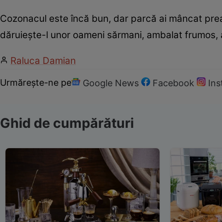
Cozonacul este încă bun, dar parcă ai mâncat prea 
dăruiește-l unor oameni sărmani, ambalat frumos, al
Raluca Damian
Urmărește-ne pe
Google News
Facebook
In
Ghid de cumpărături