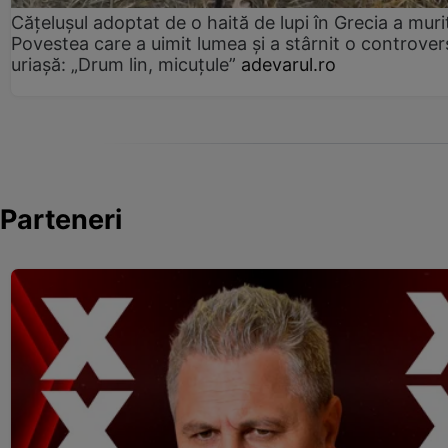
Cățelușul adoptat de o haită de lupi în Grecia a muri
Povestea care a uimit lumea și a stârnit o controver
uriașă: „Drum lin, micuțule”
adevarul.ro
Parteneri