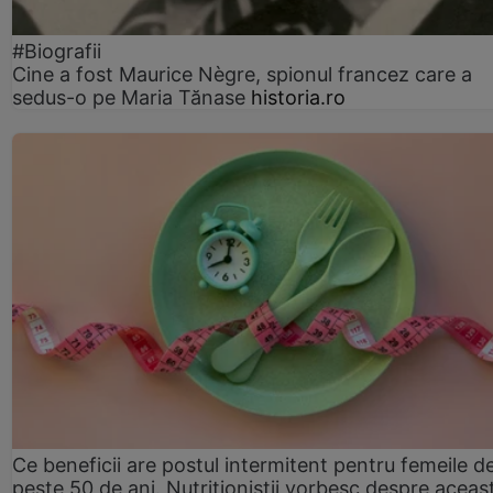
#Biografii
Cine a fost Maurice Nègre, spionul francez care a
sedus-o pe Maria Tănase
historia.ro
Ce beneficii are postul intermitent pentru femeile d
peste 50 de ani. Nutriționiștii vorbesc despre aceas