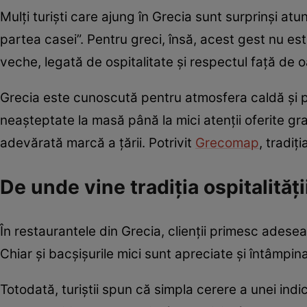
Mulți turiști care ajung în Grecia sunt surprinși at
partea casei”. Pentru greci, însă, acest gest nu est
veche, legată de ospitalitate și respectul față de o
Grecia este cunoscută pentru atmosfera caldă și pentru
neașteptate la masă până la mici atenții oferite gr
adevărată marcă a țării. Potrivit
Grecomap
, tradiț
De unde vine tradiția ospitalități
În restaurantele din Grecia, clienții primesc adesea 
Chiar și bacșișurile mici sunt apreciate și întâmpin
Totodată, turiștii spun că simpla cerere a unei indic