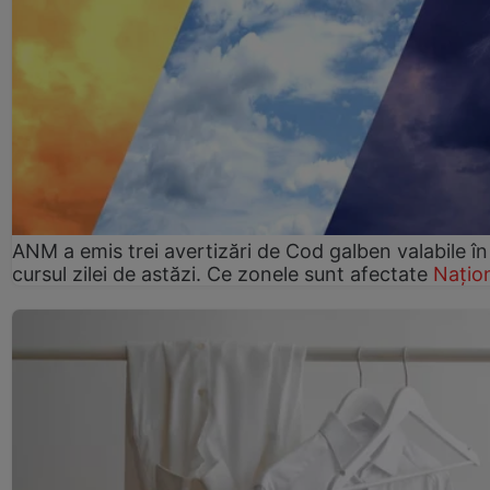
ANM a emis trei avertizări de Cod galben valabile în
cursul zilei de astăzi. Ce zonele sunt afectate
Națio