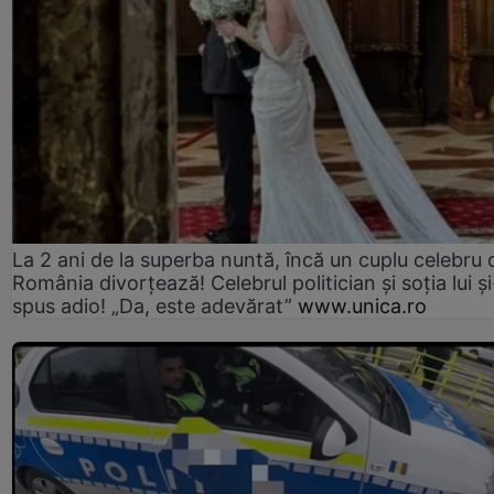
La 2 ani de la superba nuntă, încă un cuplu celebru 
România divorțează! Celebrul politician și soția lui ș
spus adio! „Da, este adevărat”
www.unica.ro