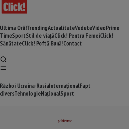
Ultima Oră!
Trending
Actualitate
Vedete
Video
Prime
Time
Sport
Stil de viață
Click! Pentru Femei
Click!
Sănătate
Click! Poftă Bună!
Contact
Război Ucraina-Rusia
Internațional
Fapt
divers
Tehnologie
Național
Sport