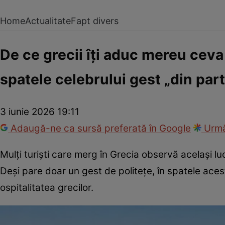
Home
Actualitate
Fapt divers
De ce grecii îți aduc mereu ceva
spatele celebrului gest „din par
3 iunie 2026 19:11
Adaugă-ne ca sursă preferată în Google
Urmă
Mulți turiști care merg în Grecia observă același lu
Deși pare doar un gest de politețe, în spatele aces
ospitalitatea grecilor.