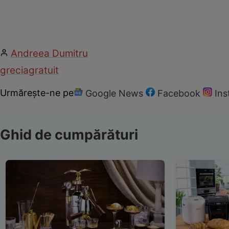
Andreea Dumitru
grecia
gratuit
Urmărește-ne pe
Google News
Facebook
In
Ghid de cumpărături