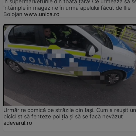
în supermarketurile din toată țara! Ce urmează să s
întâmple în magazine în urma apelului făcut de Ilie
Bolojan
www.unica.ro
Urmărire comică pe străzile din Iași. Cum a reușit u
biciclist să fenteze poliția și să se facă nevăzut
adevarul.ro