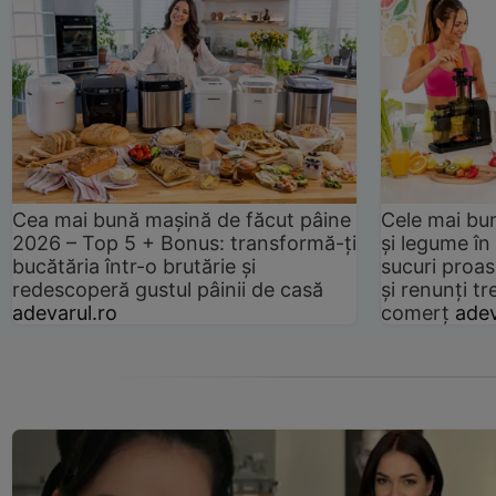
Cea mai bună mașină de făcut pâine
Cele mai bu
2026 – Top 5 + Bonus: transformă-ți
și legume în
bucătăria într-o brutărie și
sucuri proas
redescoperă gustul pâinii de casă
și renunți tr
adevarul.ro
comerț
adev