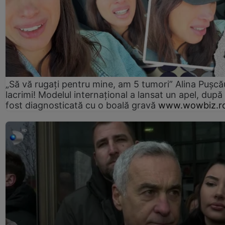
„Să vă rugați pentru mine, am 5 tumori” Alina Pușcău
lacrimi! Modelul internațional a lansat un apel, după
fost diagnosticată cu o boală gravă
www.wowbiz.r