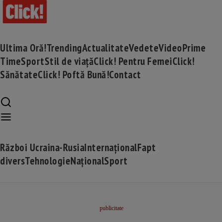
Ultima Oră!
Trending
Actualitate
Vedete
Video
Prime
Time
Sport
Stil de viață
Click! Pentru Femei
Click!
Sănătate
Click! Poftă Bună!
Contact
Război Ucraina-Rusia
Internațional
Fapt
divers
Tehnologie
Național
Sport