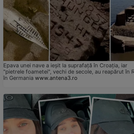
Epava unei nave a ieșit la suprafață în Croația, iar
"pietrele foametei", vechi de secole, au reapărut în R
în Germania
www.antena3.ro