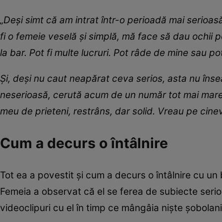
„Deși simt că am intrat într-o perioadă mai serioasă
fi o femeie veselă și simplă, mă face să dau ochii
la bar. Pot fi multe lucruri. Pot râde de mine sau pot
Și, deși nu caut neapărat ceva serios, asta nu înse
neserioasă, cerută acum de un număr tot mai mare de
meu de prieteni, restrâns, dar solid. Vreau pe cin
Cum a decurs o întâlnire
Tot ea a povestit și cum a decurs o întâlnire cu un
Femeia a observat că el se ferea de subiecte serioa
videoclipuri cu el în timp ce mângâia niște șobolani