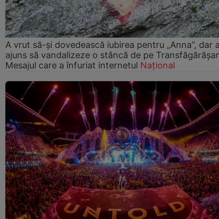
A vrut să-și dovedească iubirea pentru „Anna”, dar 
ajuns să vandalizeze o stâncă de pe Transfăgărășa
Mesajul care a înfuriat internetul
Național