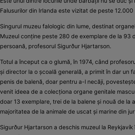
Este unul dintre locurile unde bărbații nu se duc și
Falusurilor din Irlanda este vizitat de peste 12.000 
Singurul muzeu falologic din lume, destinat organelo
Muzeul conţine peste 280 de exemplare de la 93 de 
persoană, profesorul Sigurður Hjartarson.
Totul a început ca o glumă, în 1974, când profesoru
şi director la o şcoală generală, a primit în dar un f
penis de balenă, doar pentru a-l necăji, povestește
venit ideea de a colecţiona organe genitale mascu
doar 13 exemplare, trei de la balene şi nouă de la 
majoritatea de la animale de uscat și marine din juru
Sigurður Hjartarson a deschis muzeul la Reykjavík