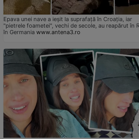
Epava unei nave a ieșit la suprafață în Croația, iar
"pietrele foametei", vechi de secole, au reapărut în R
în Germania
www.antena3.ro