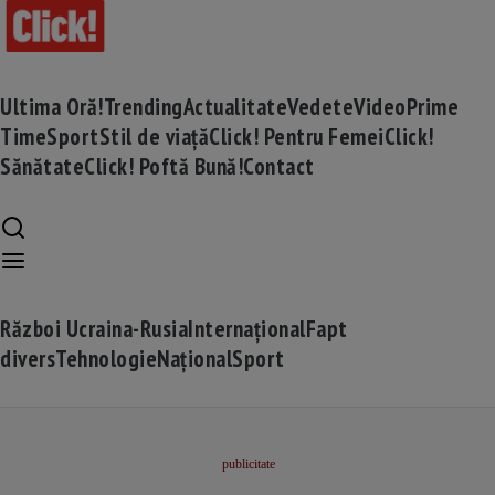
Ultima Oră!
Trending
Actualitate
Vedete
Video
Prime
Time
Sport
Stil de viață
Click! Pentru Femei
Click!
Sănătate
Click! Poftă Bună!
Contact
Război Ucraina-Rusia
Internațional
Fapt
divers
Tehnologie
Național
Sport