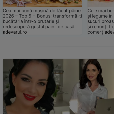
Cea mai bună mașină de făcut pâine
Cele mai bu
2026 – Top 5 + Bonus: transformă-ți
și legume în
bucătăria într-o brutărie și
sucuri proas
redescoperă gustul pâinii de casă
și renunți tr
adevarul.ro
comerț
adev