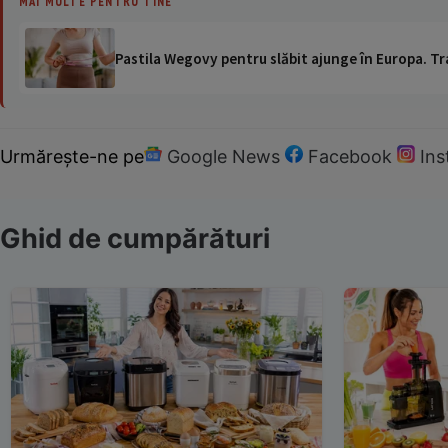
MAI MULTE PENTRU TINE
Pastila Wegovy pentru slăbit ajunge în Europa. Tr
Urmărește-ne pe
Google News
Facebook
In
Ghid de cumpărături