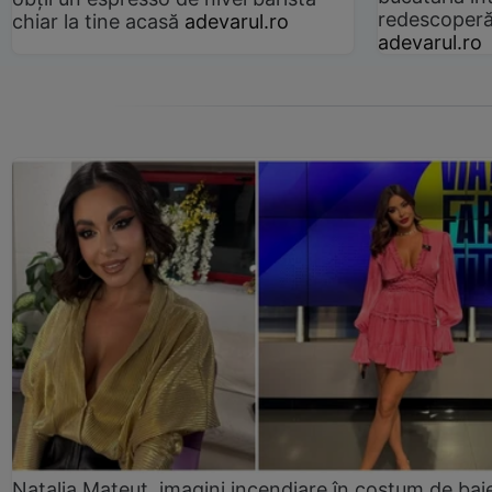
redescoperă 
chiar la tine acasă
adevarul.ro
adevarul.ro
Natalia Mateuț, imagini incendiare în costum de bai