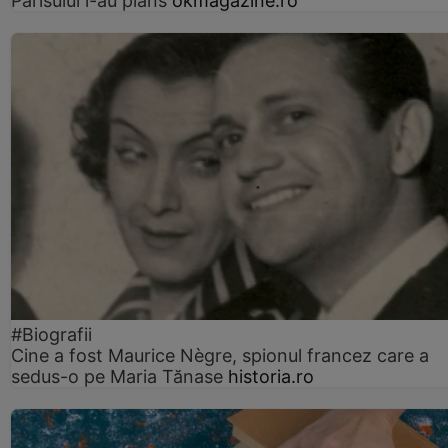
Parisului l-au plâns
okmagazine.ro
#Biografii
Cine a fost Maurice Nègre, spionul francez care a
sedus-o pe Maria Tănase
historia.ro