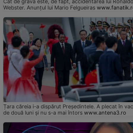
Cât de gravă este, de fapt, accidentarea lui Ronald
Webster. Anunțul lui Mario Felgueiras
www.fanatik.r
Țara căreia i-a dispărut Președintele. A plecat în va
de două luni și nu s-a mai întors
www.antena3.ro