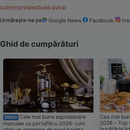
cutremur
video
bunica
viral
Urmărește-ne pe
Google News
Facebook
In
Ghid de cumpărături
Cele mai bune espressoare
Cea mai bun
VIDEO
2026 – Top 
manuale cu portafiltru 2026: cum
bucătăria înt
obții un espresso de nivel barista