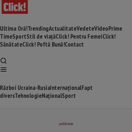
Ultima Oră!
Trending
Actualitate
Vedete
Video
Prime
Time
Sport
Stil de viață
Click! Pentru Femei
Click!
Sănătate
Click! Poftă Bună!
Contact
Război Ucraina-Rusia
Internațional
Fapt
divers
Tehnologie
Național
Sport