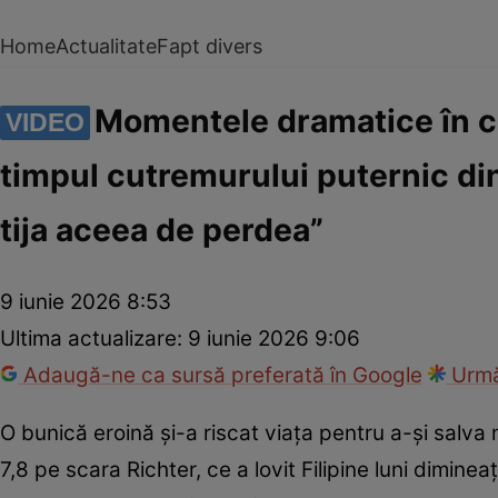
Home
Actualitate
Fapt divers
Momentele dramatice în ca
VIDEO
timpul cutremurului puternic din 
tija aceea de perdea”
9 iunie 2026 8:53
Ultima actualizare:
9 iunie 2026 9:06
Adaugă-ne ca sursă preferată în Google
Urmă
O bunică eroină și-a riscat viața pentru a-și salv
7,8 pe scara Richter, ce a lovit Filipine luni dimin