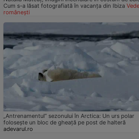
Cum s-a lăsat fotografiată în vacanța din Ibiza
Vede
românești
„Antrenamentul” sezonului în Arctica: Un urs polar
folosește un bloc de gheață pe post de halteră
adevarul.ro