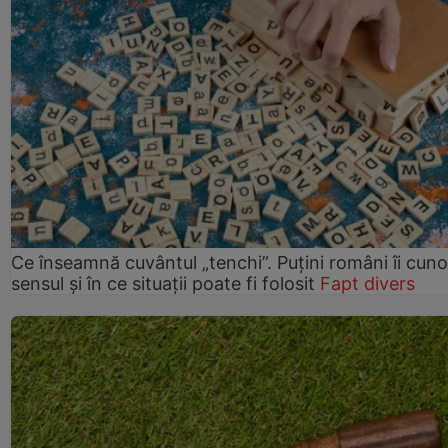
Ce înseamnă cuvântul „tenchi”. Puțini români îi cun
sensul și în ce situații poate fi folosit
Fapt divers