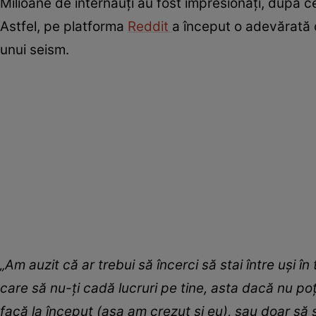
Milioane de internauți au fost impresionați, după ce
Astfel, pe platforma
Reddit
a început o adevărată 
unui seism.
„Am auzit că ar trebui să încerci să stai între uși î
care să nu-ți cadă lucruri pe tine, asta dacă nu poți
facă la început (așa am crezut și eu), sau doar să