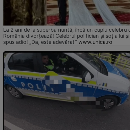
La 2 ani de la superba nuntă, încă un cuplu celebru 
România divorțează! Celebrul politician și soția lui ș
spus adio! „Da, este adevărat”
www.unica.ro