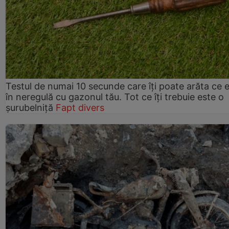
Testul de numai 10 secunde care îți poate arăta ce 
în neregulă cu gazonul tău. Tot ce îți trebuie este o
șurubelniță
Fapt divers