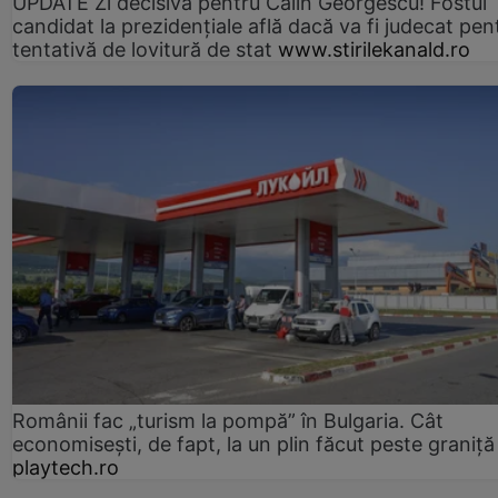
UPDATE Zi decisivă pentru Călin Georgescu! Fostul
candidat la prezidențiale află dacă va fi judecat pen
tentativă de lovitură de stat
www.stirilekanald.ro
Românii fac „turism la pompă” în Bulgaria. Cât
economisești, de fapt, la un plin făcut peste graniță
playtech.ro