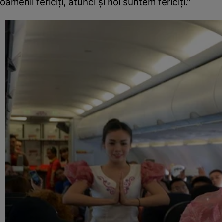
oamenii fericiți, atunci și noi suntem fericiți."