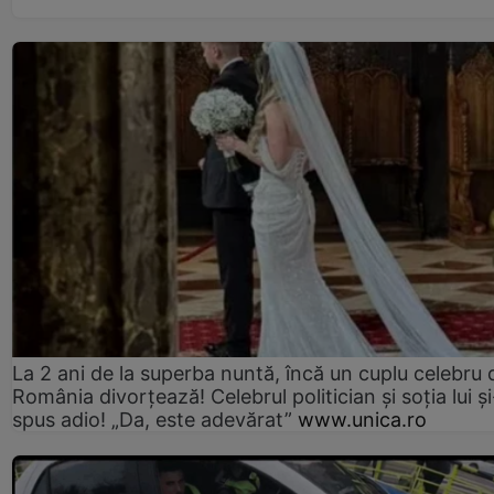
La 2 ani de la superba nuntă, încă un cuplu celebru 
România divorțează! Celebrul politician și soția lui ș
spus adio! „Da, este adevărat”
www.unica.ro