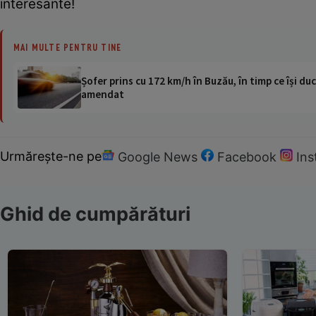
interesante!
MAI MULTE PENTRU TINE
Șofer prins cu 172 km/h în Buzău, în timp ce își duc
amendat
Urmărește-ne pe
Google News
Facebook
In
Ghid de cumpărături