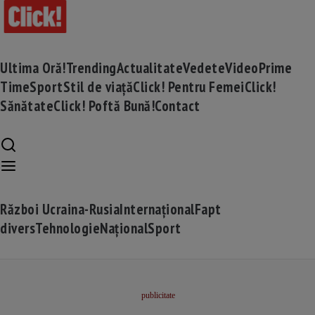
Ultima Oră!
Trending
Actualitate
Vedete
Video
Prime
Time
Sport
Stil de viață
Click! Pentru Femei
Click!
Sănătate
Click! Poftă Bună!
Contact
Război Ucraina-Rusia
Internațional
Fapt
divers
Tehnologie
Național
Sport