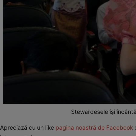
Stewardesele își încântă
Apreciază cu un like
pagina noastră de Facebook
d