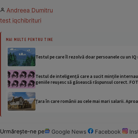
Andreea Dumitru
test iq
chibrituri
MAI MULTE PENTRU TINE
Testul pe care îl rezolvă doar persoanele cu un I
Testul de inteligență care a sucit mințile internau
geniile reușesc să găsească răspunsul corect. FO
Țara în care românii au cele mai mari salarii. Apr
Urmărește-ne pe
Google News
Facebook
In