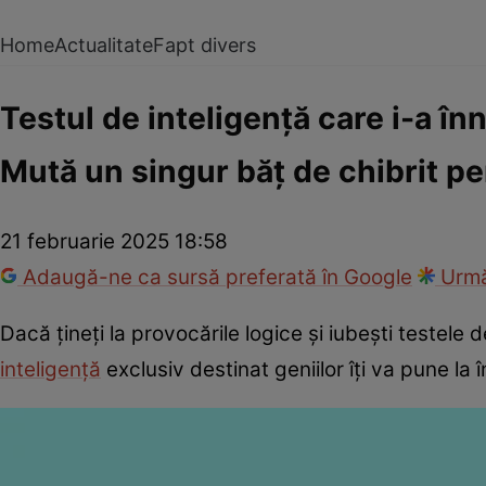
Home
Actualitate
Fapt divers
Testul de inteligență care i-a î
Mută un singur băț de chibrit pe
21 februarie 2025 18:58
Adaugă-ne ca sursă preferată în Google
Urmă
Dacă țineți la provocările logice și iubești testele 
inteligență
exclusiv destinat geniilor îți va pune la 