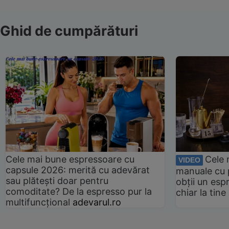
Ghid de cumpărături
Cele mai bune espressoare cu
Cele 
VIDEO
capsule 2026: merită cu adevărat
manuale cu 
sau plătești doar pentru
obții un esp
comoditate? De la espresso pur la
chiar la tin
multifuncțional
adevarul.ro