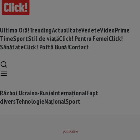
Ultima Oră!
Trending
Actualitate
Vedete
Video
Prime
Time
Sport
Stil de viață
Click! Pentru Femei
Click!
Sănătate
Click! Poftă Bună!
Contact
Război Ucraina-Rusia
Internațional
Fapt
divers
Tehnologie
Național
Sport