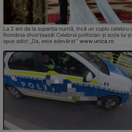
La 2 ani de la superba nuntă, încă un cuplu celebru 
România divorțează! Celebrul politician și soția lui ș
spus adio! „Da, este adevărat”
www.unica.ro