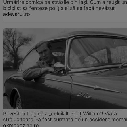
Urmărire comică pe străzile din Iași. Cum a reușit u
biciclist să fenteze poliția și să se facă nevăzut
adevarul.ro
Povestea tragică a „celuilalt Prinț William”! Viață
strălucitoare i-a fost curmată de un accident morta
okmagazine.ro