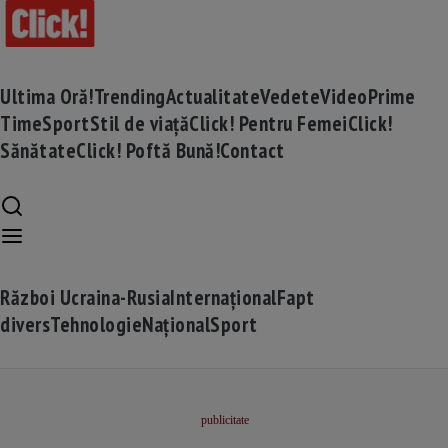
Ultima Oră!
Trending
Actualitate
Vedete
Video
Prime
Time
Sport
Stil de viață
Click! Pentru Femei
Click!
Sănătate
Click! Poftă Bună!
Contact
Război Ucraina-Rusia
Internațional
Fapt
divers
Tehnologie
Național
Sport