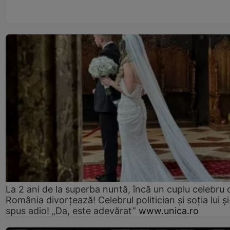
La 2 ani de la superba nuntă, încă un cuplu celebru 
România divorțează! Celebrul politician și soția lui ș
spus adio! „Da, este adevărat”
www.unica.ro