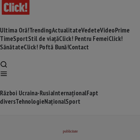
Ultima Oră!
Trending
Actualitate
Vedete
Video
Prime
Time
Sport
Stil de viață
Click! Pentru Femei
Click!
Sănătate
Click! Poftă Bună!
Contact
Război Ucraina-Rusia
Internațional
Fapt
divers
Tehnologie
Național
Sport