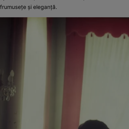
frumuseţe şi eleganţă.