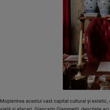
Moștenirea acestui vast capital cultural și estetic
viață și afaceri, Giancarlo Giammetti, deschide acum