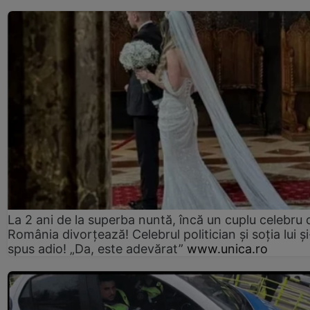
La 2 ani de la superba nuntă, încă un cuplu celebru 
România divorțează! Celebrul politician și soția lui ș
spus adio! „Da, este adevărat”
www.unica.ro