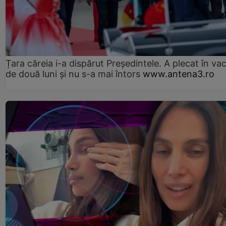
Țara căreia i-a dispărut Președintele. A plecat în va
de două luni și nu s-a mai întors
www.antena3.ro