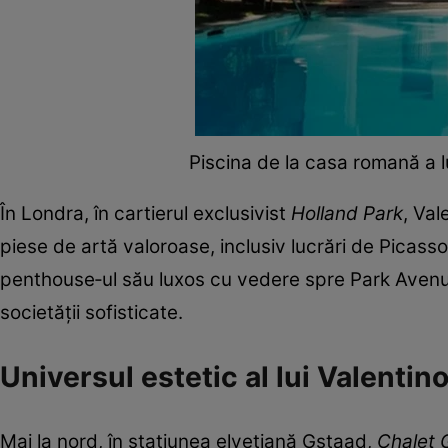
Piscina de la casa romană a l
În Londra, în cartierul exclusivist
Holland Park
, Val
piese de artă valoroase, inclusiv lucrări de Picass
penthouse‑ul său luxos cu vedere spre Park Avenue, 
societății sofisticate.
Universul estetic al lui Valentin
Mai la nord, în stațiunea elvețiană Gstaad,
Chalet 