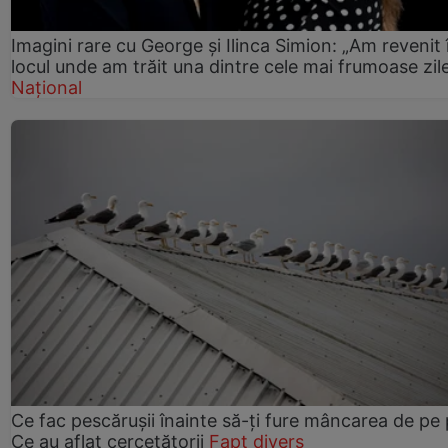
Imagini rare cu George și Ilinca Simion: „Am revenit 
locul unde am trăit una dintre cele mai frumoase zil
Național
Ce fac pescărușii înainte să-ți fure mâncarea de pe p
Ce au aflat cercetătorii
Fapt divers