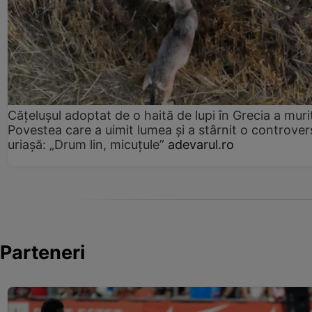
Cățelușul adoptat de o haită de lupi în Grecia a muri
Povestea care a uimit lumea și a stârnit o controver
uriașă: „Drum lin, micuțule”
adevarul.ro
Parteneri