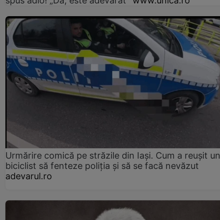
spus adio! „Da, este adevărat”
www.unica.ro
Urmărire comică pe străzile din Iași. Cum a reușit u
biciclist să fenteze poliția și să se facă nevăzut
adevarul.ro