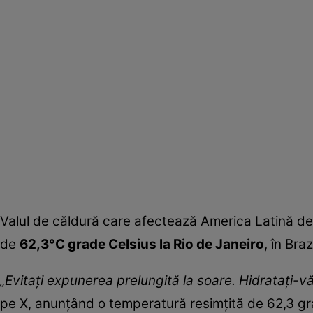
Valul de căldură care afectează America Latină de 
de
62,3°C grade Celsius la Rio de Janeiro
, în Bra
„Evitați expunerea prelungită la soare. Hidratați-vă
pe X, anunțând o temperatură resimțită de 62,3 grad