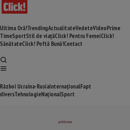
Ultima Oră!
Trending
Actualitate
Vedete
Video
Prime
Time
Sport
Stil de viață
Click! Pentru Femei
Click!
Sănătate
Click! Poftă Bună!
Contact
Război Ucraina-Rusia
Internațional
Fapt
divers
Tehnologie
Național
Sport