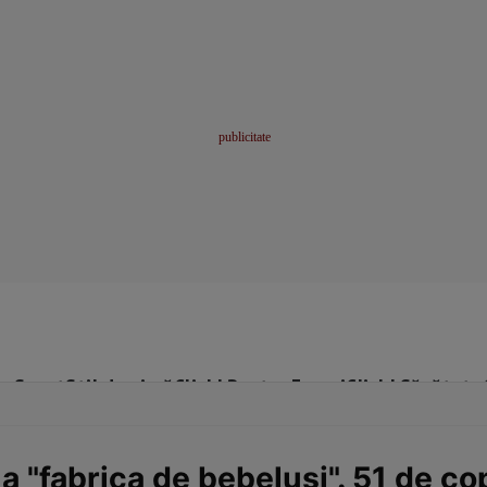
me
Sport
Stil de viață
Click! Pentru Femei
Click! Sănătate
la "fabrica de bebeluși". 51 de c