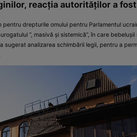
nilor, reacţia autorităţilor a fos
entru drepturile omului pentru Parlamentul ucrain
surogatului ”, masivă şi sistemică”, în care bebeluşi
 a sugerat analizarea schimbării legii, pentru a perm
.