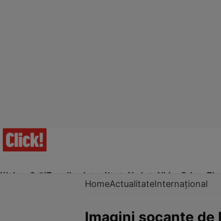
Ultima Oră!
Trending
Actualitate
Vedete
Video
Prime Ti
Home
Actualitate
Internațional
Imagini șocante de 