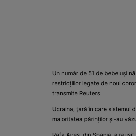
Un număr de 51 de bebeluşi născ
restricţiilor legate de noul coron
transmite Reuters.
Ucraina, țară în care sistemul de
majoritatea părinţilor şi-au văz
Rafa Aires, din Spania, a reuşit