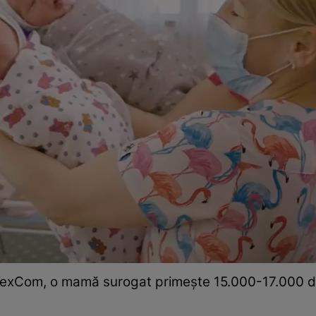
TexCom, o mamă surogat primeşte 15.000-17.000 de