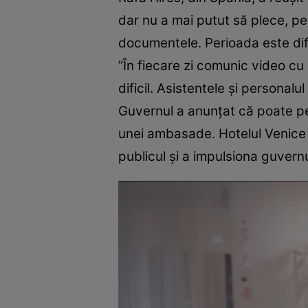
dar nu a mai putut să plece, pen
documentele. Perioada este dific
”În fiecare zi comunic video cu
dificil. Asistentele şi personal
Guvernul a anunţat că poate per
unei ambasade. Hotelul Venice a
publicul şi a impulsiona guvernu