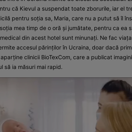
tru că Kievul a suspendat toate zborurile, iar el tre
ilă pentru soţia sa, Maria, care nu a putut să îl în
 soţia mea timp de o oră şi jumătate, pentru ca ea s
ul medical din acest hotel sunt minunaţi. Ne fac viaţa
mite accesul părinţilor în Ucraina, doar dacă prime
parţine clinicii BioTexCom, care a publicat imagini
l să ia măsuri mai rapid.