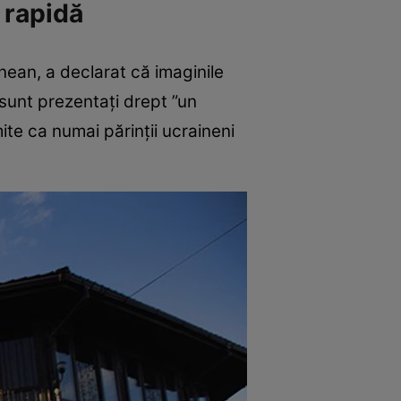
t rapidă
ean, a declarat că imaginile
i sunt prezentaţi drept ”un
ite ca numai părinţii ucraineni