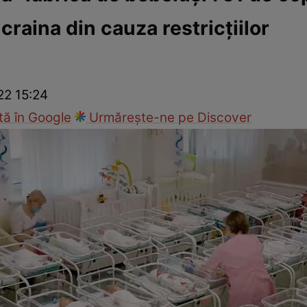
craina din cauza restricțiilor
ie
Național
Sport
22 15:24
ă în Google
Urmărește-ne pe Discover