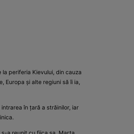
a periferia Kievului, din cauza
, Europa şi alte regiuni să îi ia,
trarea în ţară a străinilor, iar
inica.
 s-a reunit cu fiica sa, Marta,