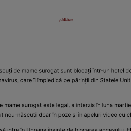
uţi de mame surogat sunt blocaţi într-un hotel de l
avirus, care îi împiedică pe părinţii din Statele Unite
 mame surogat este legal, a interzis în luna martie in
ut nou-născuţii doar în poze şi în apeluri video cu cl
 să intre în Ucraina înainte de blocarea accesului. El