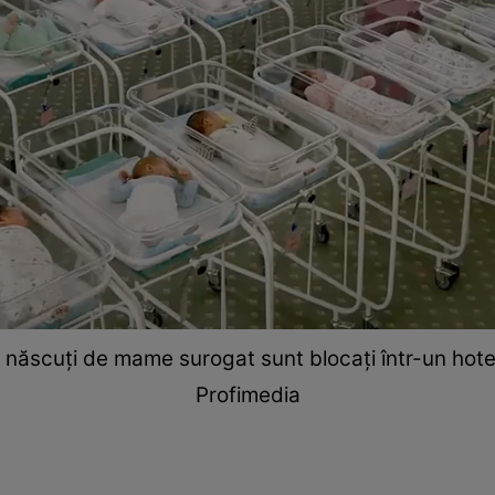
ăscuţi de mame surogat sunt blocaţi într-un hotel 
Profimedia