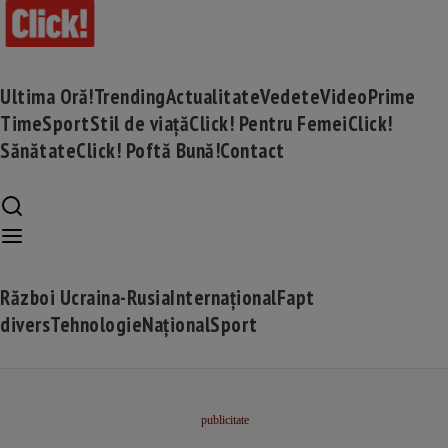
Ultima Oră!
Trending
Actualitate
Vedete
Video
Prime
Time
Sport
Stil de viață
Click! Pentru Femei
Click!
Sănătate
Click! Poftă Bună!
Contact
Război Ucraina-Rusia
Internațional
Fapt
divers
Tehnologie
Național
Sport