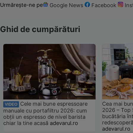
Urmărește-ne pe
Google News
Facebook
In
Ghid de cumpărături
Cele mai bune espressoare
Cea mai bun
VIDEO
2026 – Top 
manuale cu portafiltru 2026: cum
bucătăria înt
obții un espresso de nivel barista
redescoperă 
chiar la tine acasă
adevarul.ro
adevarul.ro