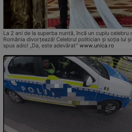
La 2 ani de la superba nuntă, încă un cuplu celebru 
România divorțează! Celebrul politician și soția lui ș
spus adio! „Da, este adevărat”
www.unica.ro