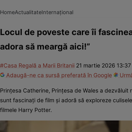
Home
Actualitate
Internațional
Locul de poveste care îi fascinea
adora să meargă aici!”
#Casa Regală a Marii Britanii
21 martie 2026 13:37
Adaugă-ne ca sursă preferată în Google
Urmă
Prințesa Catherine, Prințesa de Wales a dezvăluit re
sunt fascinați de film și adoră să exploreze culisel
filmele Harry Potter.