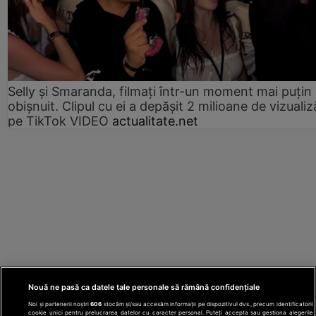
Selly și Smaranda, filmați într-un moment mai puțin
obișnuit. Clipul cu ei a depășit 2 milioane de vizualiz
pe TikTok VIDEO
actualitate.net
Nouă ne pasă ca datele tale personale să rămână confidențiale
Noi și partenerii noștri
606
stocăm și/sau accesăm informații pe dispozitivul dvs., precum identificatorii
cookie unici pentru prelucrarea datelor cu caracter personal. Puteți accepta sau gestiona alegerile