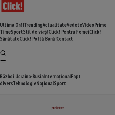
Ultima Oră!
Trending
Actualitate
Vedete
Video
Prime
Time
Sport
Stil de viață
Click! Pentru Femei
Click!
Sănătate
Click! Poftă Bună!
Contact
Război Ucraina-Rusia
Internațional
Fapt
divers
Tehnologie
Național
Sport