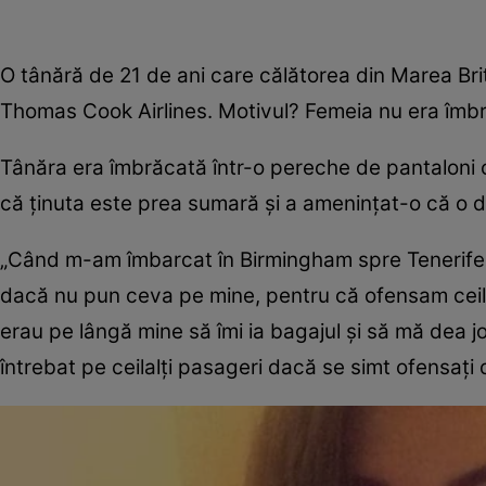
O tânără de 21 de ani care călătorea din Marea Brit
Thomas Cook Airlines. Motivul? Femeia nu era îmbrăc
Tânăra era îmbrăcată într-o pereche de pantaloni cu
că ținuta este prea sumară și a amenințat-o că o dă
„Când m-am îmbarcat în Birmingham spre Tenerife,
dacă nu pun ceva pe mine, pentru că ofensam ceilal
erau pe lângă mine să îmi ia bagajul și să mă dea jo
întrebat pe ceilalți pasageri dacă se simt ofensați d