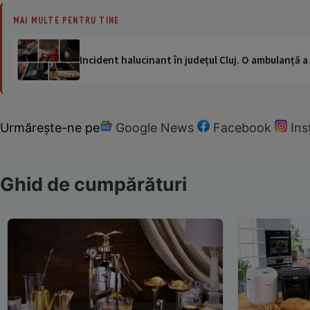
MAI MULTE PENTRU TINE
Incident halucinant în județul Cluj. O ambulanță 
Urmărește-ne pe
Google News
Facebook
In
Ghid de cumpărături