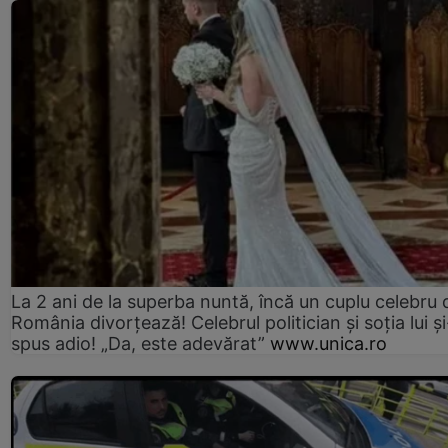
La 2 ani de la superba nuntă, încă un cuplu celebru 
România divorțează! Celebrul politician și soția lui ș
spus adio! „Da, este adevărat”
www.unica.ro