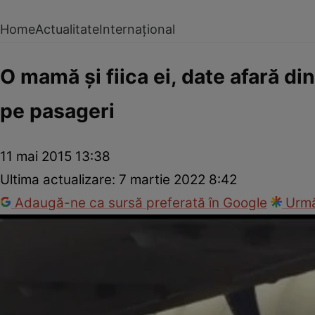
Home
Actualitate
Internațional
O mamă şi fiica ei, date afară di
pe pasageri
11 mai 2015 13:38
Ultima actualizare:
7 martie 2022 8:42
Adaugă-ne ca sursă preferată în Google
Urmă