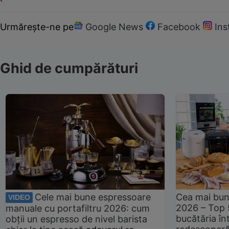
Urmărește-ne pe
Google News
Facebook
In
Ghid de cumpărături
Cele mai bune espressoare
Cea mai bun
VIDEO
2026 – Top 
manuale cu portafiltru 2026: cum
bucătăria înt
obții un espresso de nivel barista