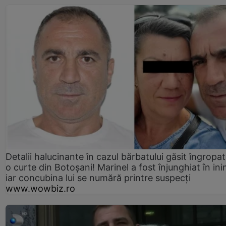
Detalii halucinante în cazul bărbatului găsit îngropat
o curte din Botoșani! Marinel a fost înjunghiat în ini
iar concubina lui se numără printre suspecți
www.wowbiz.ro