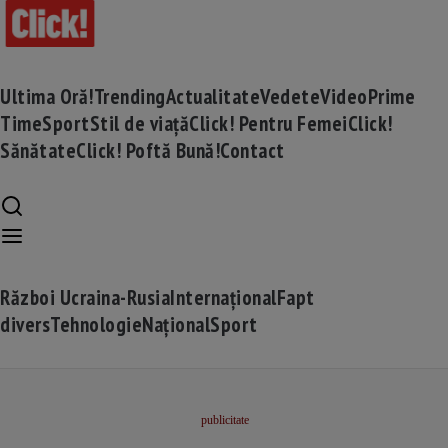
Ultima Oră!
Trending
Actualitate
Vedete
Video
Prime
Time
Sport
Stil de viață
Click! Pentru Femei
Click!
Sănătate
Click! Poftă Bună!
Contact
Război Ucraina-Rusia
Internațional
Fapt
divers
Tehnologie
Național
Sport