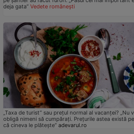
pe șantier au făcut furori: „Pasul cel mai important 
deja gata”
Vedete românești
„Taxa de turist” sau prețul normal al vacanței? „Nu 
obligă nimeni să cumpărați. Prețurile astea există p
că cineva le plătește”
adevarul.ro