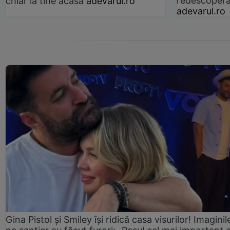
redescoperă 
chiar la tine acasă
adevarul.ro
adevarul.ro
Gina Pistol și Smiley își ridică casa visurilor! Imaginil