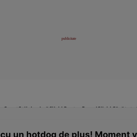
me
Sport
Stil de viață
Click! Pentru Femei
Click! Sănătate
 cu un hotdog de pluș! Moment v