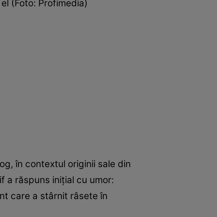
el (Foto: Profimedia)
 în contextul originii sale din
 a răspuns inițial cu umor:
t care a stârnit râsete în