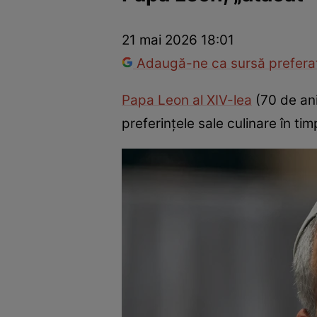
Război Ucraina-Rusia
Internațional
Fapt divers
Tehnolog
21 mai 2026 18:01
Adaugă-ne ca sursă preferat
Papa Leon al XIV-lea
(70 de ani
preferințele sale culinare în tim