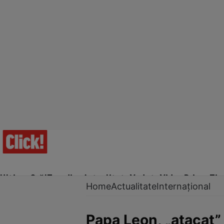
Ultima Oră!
Trending
Actualitate
Vedete
Video
Prime Ti
Home
Actualitate
Internațional
Papa Leon, „atacat”