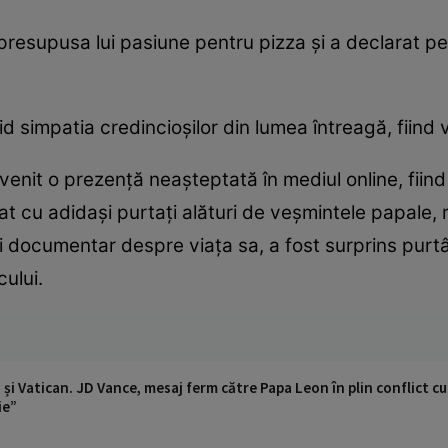
resupusa lui pasiune pentru pizza și a declarat p
id simpatia credincioșilor din lumea întreagă, fiin
venit o prezență neașteptată în mediul online, fiind n
țat cu adidași purtați alături de veșmintele papale,
ui documentar despre viața sa, a fost surprins purt
cului.
 și Vatican. JD Vance, mesaj ferm către Papa Leon în plin conflict 
ie”