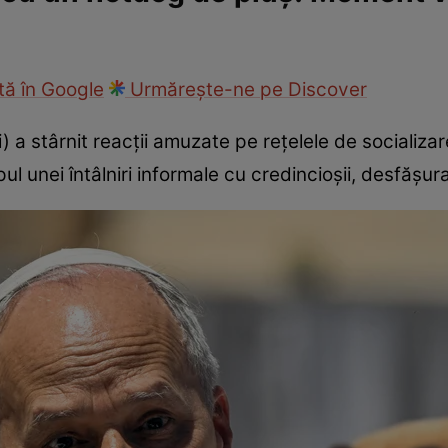
ie
Național
Sport
ă în Google
Urmărește-ne pe Discover
) a stârnit reacții amuzate pe rețelele de socializ
pul unei întâlniri informale cu credincioșii, desfășur