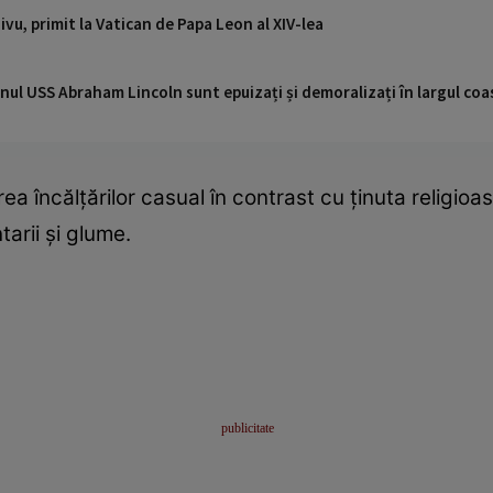
ivu, primit la Vatican de Papa Leon al XIV-lea
nul USS Abraham Lincoln sunt epuizați și demoralizați în largul coas
ea încălțărilor casual în contrast cu ținuta religioas
rii și glume.