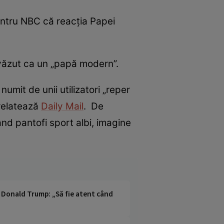
entru NBC că reacția Papei
d văzut ca un „papă modern”.
umit de unii utilizatori „reper
 relatează
Daily Mail
. De
ând pantofi sport albi, imagine
cu Donald Trump: „Să fie atent când