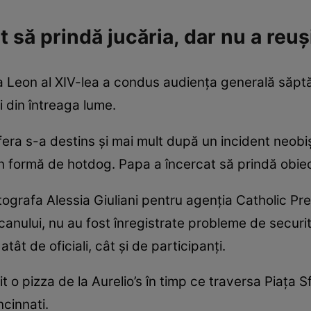
 să prindă jucăria, dar nu a reuș
apa Leon al XIV-lea a condus audiența generală săpt
i din întreaga lume.
fera s-a destins și mai mult după un incident neobiș
în formă de hotdog. Papa a încercat să prindă obiect
ografa Alessia Giuliani pentru agenția Catholic Pre
ticanului, nu au fost înregistrate probleme de securit
atât de oficiali, cât și de participanți.
 o pizza de la Aurelio’s în timp ce traversa Piața S
ncinnati.