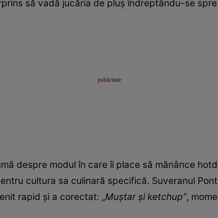
prins să vadă jucăria de pluș îndreptându-se spre 
umă despre modul în care îi place să mănânce hotdog,
tru cultura sa culinară specifică. Suveranul Pontif
nit rapid și a corectat: „
Muștar și ketchup”
, momen