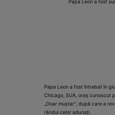
Papa Leon a fost sur
Papa Leon a fost întrebat în gl
Chicago, SUA, oraș cunoscut pen
„
Doar muștar”
, după care a reve
rândul celor adunați.