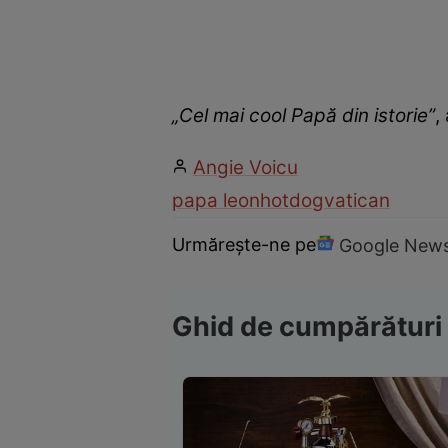
„Cel mai cool Papă din istorie”
,
Angie Voicu
papa leon
hotdog
vatican
Urmărește-ne pe
Google New
Ghid de cumpărături