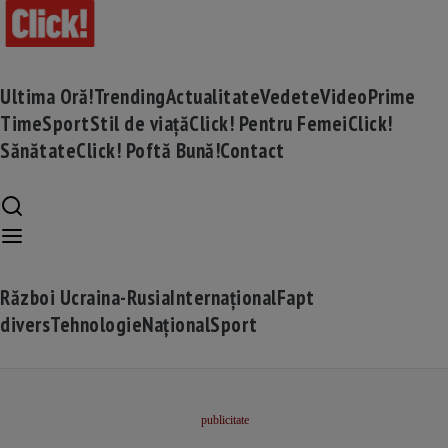
Ultima Oră!
Trending
Actualitate
Vedete
Video
Prime
Time
Sport
Stil de viață
Click! Pentru Femei
Click!
Sănătate
Click! Poftă Bună!
Contact
Război Ucraina-Rusia
Internațional
Fapt
divers
Tehnologie
Național
Sport