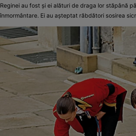
Reginei au fost şi ei alături de draga lor stăpână pân
înmormântare. Ei au aşteptat răbdători sosirea sicri