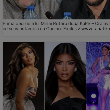
Prima decizie a lui Mihai Rotaru după KuPS – Craiova
ce se va întâmpla cu Coelho. Exclusiv
www.fanatik.