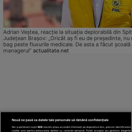
Adrian Veștea, reacție la situația deplorabilă din Spit
Județean Brașov: „Oricât aș fi eu de președinte, nu
bag peste fluxurile medicale. De asta a făcut școală
managerul”
actualitate.net
Nouă ne pasă ca datele tale personale să rămână confidențiale
Noi și partenerii noștri
606
stocăm și/sau accesăm informații pe dispozitivul dvs., precum identificatorii
cookie unici pentru prelucrarea datelor cu caracter personal. Puteți accepta sau gestiona alegerile