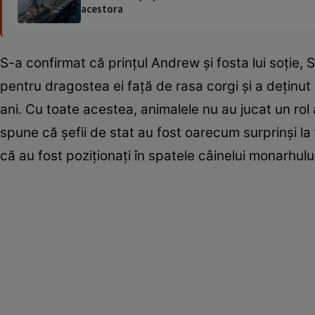
acestora
S-a confirmat că prinţul Andrew şi fosta lui soţie,
pentru dragostea ei faţă de rasa corgi şi a deţinut
ani. Cu toate acestea, animalele nu au jucat un rol
spune că şefii de stat au fost oarecum surprinşi la 
că au fost poziţionaţi în spatele câinelui monarhulu