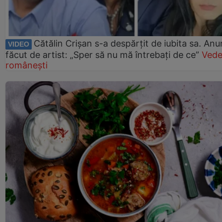
Cătălin Crișan s-a despărțit de iubita sa. Anu
VIDEO
făcut de artist: „Sper să nu mă întrebați de ce”
Vede
românești