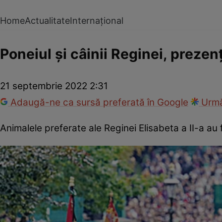
Home
Actualitate
Internațional
Poneiul şi câinii Reginei, preze
21 septembrie 2022 2:31
Adaugă-ne ca sursă preferată în Google
Urmă
Animalele preferate ale Reginei Elisabeta a II-a au 