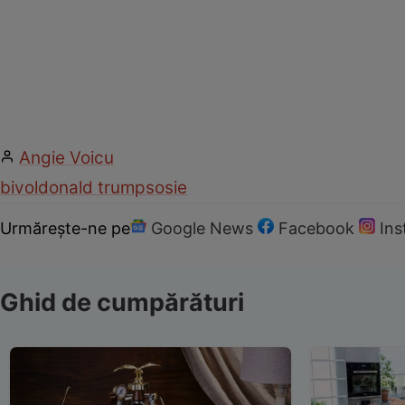
Angie Voicu
bivol
donald trump
sosie
Urmărește-ne pe
Google News
Facebook
In
Ghid de cumpărături