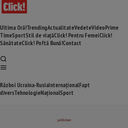
Ultima Oră!
Trending
Actualitate
Vedete
Video
Prime
Time
Sport
Stil de viață
Click! Pentru Femei
Click!
Sănătate
Click! Poftă Bună!
Contact
Război Ucraina-Rusia
Internațional
Fapt
divers
Tehnologie
Național
Sport