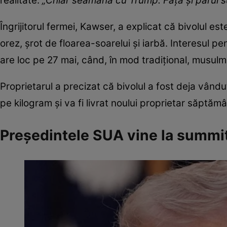
realitate.
„Chiar seamănă cu Trump. Fața și părul 
Îngrijitorul fermei, Kawser, a explicat că bivolul est
orez, șrot de floarea-soarelui și iarbă. Interesul p
are loc pe 27 mai, când, în mod tradițional, musulma
Proprietarul a precizat că bivolul a fost deja vându
pe kilogram și va fi livrat noului proprietar săptămâ
Președintele SUA vine la summi