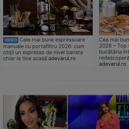
Cele mai bune espressoare
Cea mai bun
VIDEO
2026 – Top 
manuale cu portafiltru 2026: cum
bucătăria înt
obții un espresso de nivel barista
redescoperă 
chiar la tine acasă
adevarul.ro
adevarul.ro