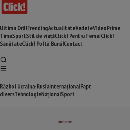
Ultima Oră!
Trending
Actualitate
Vedete
Video
Prime
Time
Sport
Stil de viață
Click! Pentru Femei
Click!
Sănătate
Click! Poftă Bună!
Contact
Război Ucraina-Rusia
Internațional
Fapt
divers
Tehnologie
Național
Sport