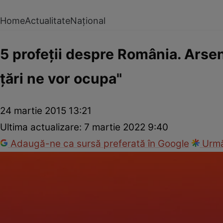
Home
Actualitate
Național
5 profeţii despre România. Arseni
ţări ne vor ocupa"
24 martie 2015 13:21
Ultima actualizare:
7 martie 2022 9:40
Adaugă-ne ca sursă preferată în Google
Urmă