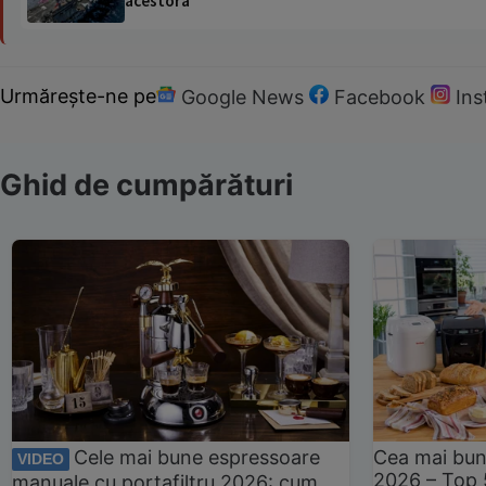
acestora
Urmărește-ne pe
Google News
Facebook
In
Ghid de cumpărături
Cele mai bune espressoare
Cea mai bun
VIDEO
2026 – Top 
manuale cu portafiltru 2026: cum