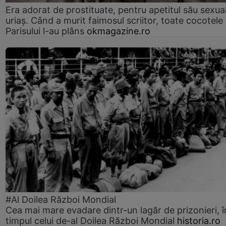
Era adorat de prostituate, pentru apetitul său sexua
uriaș. Când a murit faimosul scriitor, toate cocotele
Parisului l-au plâns
okmagazine.ro
#Al Doilea Război Mondial
Cea mai mare evadare dintr-un lagăr de prizonieri, î
timpul celui de-al Doilea Război Mondial
historia.ro