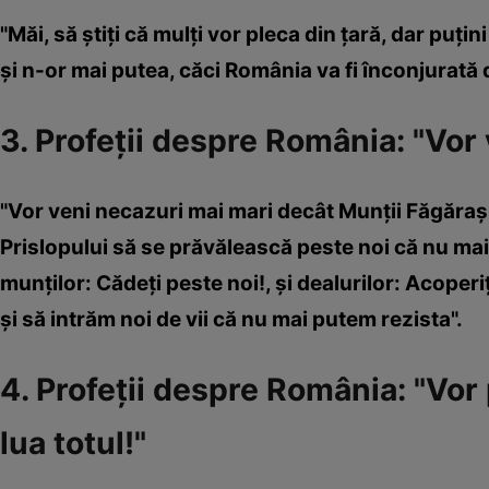
"Măi, să știți că mulți vor pleca din țară, dar puț
și n-or mai putea, căci România va fi înconjurată d
3. Profeţii despre România: "Vor
"Vor veni necazuri mai mari decât Munții Făgărașu
Prislopului să se prăvălească peste noi că nu ma
munților: Cădeți peste noi!, și dealurilor: Acoper
și să intrăm noi de vii că nu mai putem rezista".
4. Profeţii despre România: "Vor 
lua totul!"