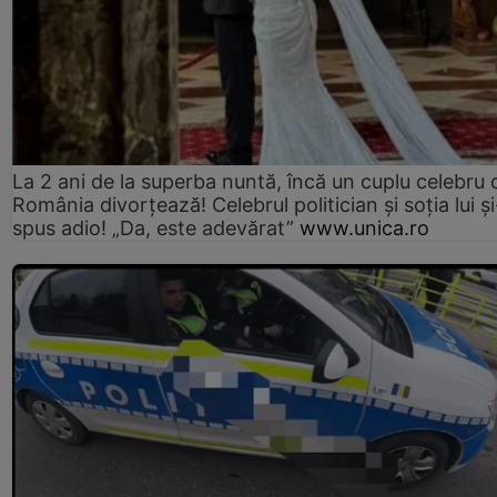
La 2 ani de la superba nuntă, încă un cuplu celebru 
România divorțează! Celebrul politician și soția lui ș
spus adio! „Da, este adevărat”
www.unica.ro