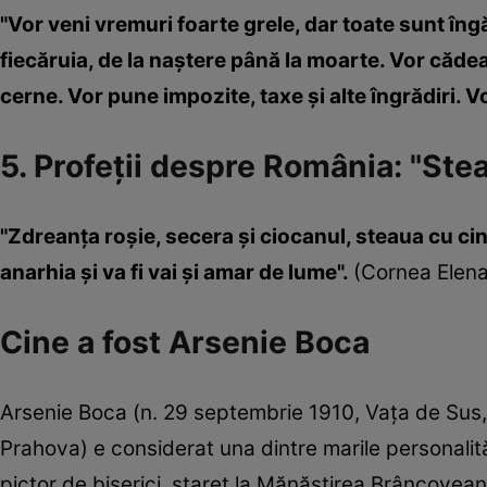
"Vor veni vremuri foarte grele, dar toate sunt î
fiecăruia, de la naștere până la moarte. Vor cădea 
cerne. Vor pune impozite, taxe și alte îngrădiri. Vo
5. Profeţii despre România: "Stea
"Zdreanța roșie, secera și ciocanul, steaua cu cinc
anarhia și va fi vai și amar de lume".
(Cornea Elena
Cine a fost Arsenie Boca
Arsenie Boca (n. 29 septembrie 1910, Vaţa de Sus,
Prahova) e considerat una dintre marile personalită
pictor de biserici, stareţ la Mănăstirea Brâncovea