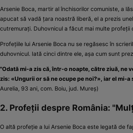
Arsenie Boca, martir al închisorilor comuniste, a lă
apucat să vadă ţara noastră liberă, el a prezis une
cutremurați. Duhovnicul a făcut mai multe profeţii
Profeţiile lui Arsenie Boca nu se regăsesc în scrieri
duhovnicul. Iată cinci dintre ele, aşa cum sunt pre
"Odată mi-a zis că, într-o noapte, către ziuă, ne v
zis: «Ungurii or să ne ocupe pe noi?», iar el mi-a
Aurelia, 93 ani, com. Boiu, jud. Mureș)
2. Profeţii despre România: "Mulţ
O altă profeţie a lui Arsenie Boca este legată de 