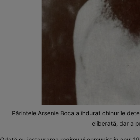
Părintele Arsenie Boca a îndurat chinurile dete
eliberată, dar a 
Odată cu instaurarea regimului comunist în anul 194