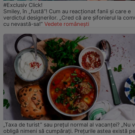
#Exclusiv Click!
Smiley, în „fustă”! Cum au reacționat fanii și care e
verdictul designerilor. „Cred că are șifonierul la co
cu nevastă-sa!”
Vedete românești
„Taxa de turist” sau prețul normal al vacanței? „Nu 
obligă nimeni să cumpărați. Prețurile astea există p