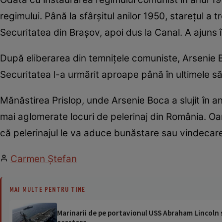
regimului. Până la sfârşitul anilor 1950, stareţul a tr
Securitatea din Braşov, apoi dus la Canal. A ajuns î
După eliberarea din temniţele comuniste, Arsenie Bo
Securitatea l-a urmărit aproape până în ultimele să
Mănăstirea Prislop, unde Arsenie Boca a slujit în a
mai aglomerate locuri de pelerinaj din România. Oam
că pelerinajul le va aduce bunăstare sau vindecare
Carmen Ştefan
MAI MULTE PENTRU TINE
Marinarii de pe portavionul USS Abraham Lincoln su