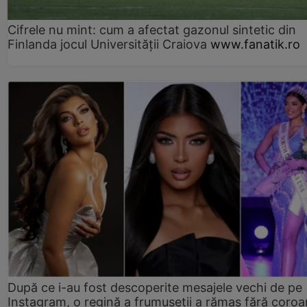
Cifrele nu mint: cum a afectat gazonul sintetic din
Finlanda jocul Universității Craiova
www.fanatik.ro
După ce i-au fost descoperite mesajele vechi de pe
Instagram, o regină a frumuseții a rămas fără coro