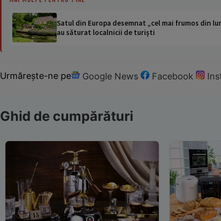
Satul din Europa desemnat „cel mai frumos din lum
au săturat localnicii de turiști
Urmărește-ne pe
Google News
Facebook
In
Ghid de cumpărături