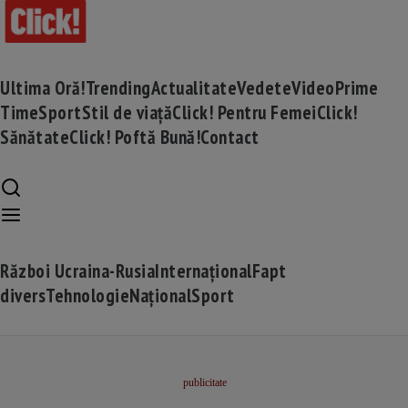
Ultima Oră!
Trending
Actualitate
Vedete
Video
Prime
Time
Sport
Stil de viață
Click! Pentru Femei
Click!
Sănătate
Click! Poftă Bună!
Contact
Război Ucraina-Rusia
Internațional
Fapt
divers
Tehnologie
Național
Sport