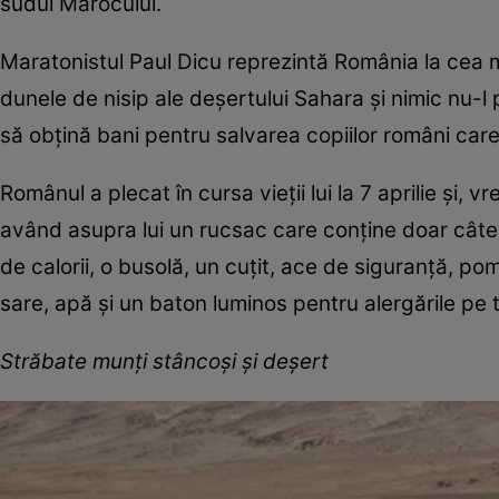
sudul Marocului.
Maratonistul Paul Dicu reprezintă România la cea ma
dunele de nisip ale deşertului Sahara şi nimic nu-l p
să obţină bani pentru salvarea copiilor români care
Românul a plecat în cursa vieţii lui la 7 aprilie şi,
având asupra lui un rucsac care conţine doar câteva
de calorii, o busolă, un cuţit, ace de siguranţă, p
sare, apă şi un baton luminos pentru alergările pe
Străbate munţi stâncoşi şi deşert