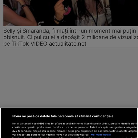
Selly și Smaranda, filmați într-un moment mai puțin
obișnuit. Clipul cu ei a depășit 2 milioane de vizualiz
pe TikTok VIDEO
actualitate.net
Nouă ne pasă ca datele tale personale să rămână confidențiale
Noi și partenerii noștri
606
stocăm și/sau accesăm informații pe dispozitivul dvs., precum identificatorii
cookie unici pentru prelucrarea datelor cu caracter personal. Puteți accepta sau gestiona alegerile
dvs. făcând clic mai jos sau în orice moment, pe pagina cu politica de confidențialitate. Aceste alegeri
vor fi raportate partenerilor noștri și nu vă vor afecta navigarea.
Mai multe detalii