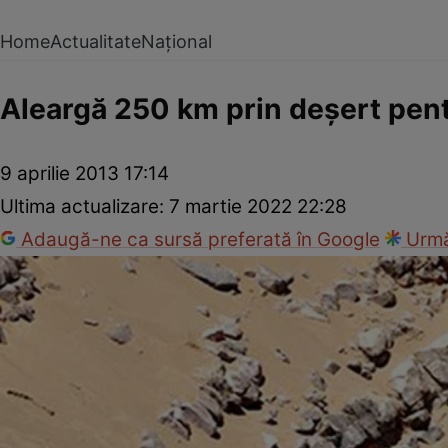
Home
Actualitate
Național
Aleargă 250 km prin deşert pent
9 aprilie 2013 17:14
Ultima actualizare:
7 martie 2022 22:28
Adaugă-ne ca sursă preferată în Google
Urmă