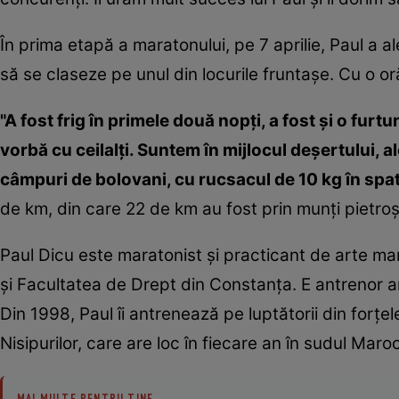
În prima etapă a maratonului, pe 7 aprilie, Paul a a
să se claseze pe unul din locurile fruntaşe. Cu o oră
"A fost frig în primele două nopţi, a fost şi o fur
vorbă cu ceilalţi. Suntem în mijlocul deşertului,
câmpuri de bolovani, cu rucsacul de 10 kg în spat
de km, din care 22 de km au fost prin munţi pietroş
Paul Dicu este maratonist şi practicant de arte mar
şi Facultatea de Drept din Constanţa. E antrenor ar
Din 1998, Paul îi antrenează pe luptătorii din forţe
Nisipurilor, care are loc în fiecare an în sudul Maroc
MAI MULTE PENTRU TINE