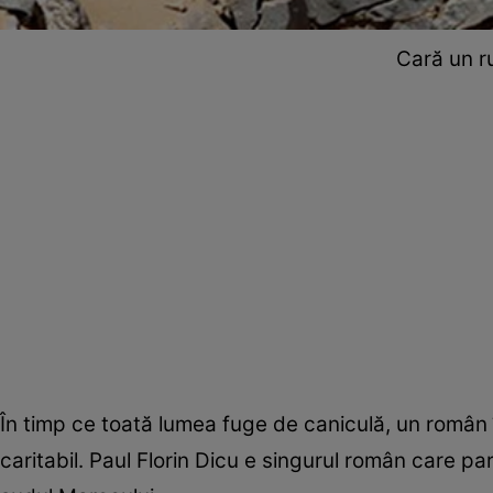
Cară un r
În timp ce toată lumea fuge de caniculă, un român î
caritabil. Paul Florin Dicu e singurul român care part