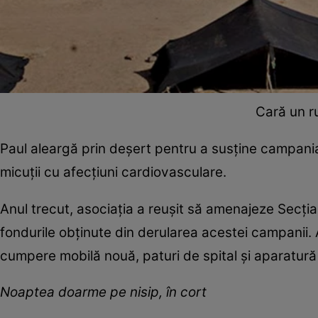
Cară un r
Paul aleargă prin deşert pentru a susţine campania
micuţii cu afecţiuni cardiovasculare.
Anul trecut, asociaţia a reuşit să amenajeze Secţia
fondurile obţinute din derularea acestei campanii.
cumpere mobilă nouă, paturi de spital şi aparatură 
Noaptea doarme pe nisip, în cort