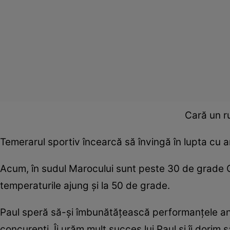
Cară un r
Temerarul sportiv încearcă să învingă în lupta cu ar
Acum, în sudul Marocului sunt peste 30 de grade Cel
temperaturile ajung şi la 50 de grade.
Paul speră să-şi îmbunătăţească performanţele ante
concurenţi. Îi urăm mult succes lui Paul şi îi dorim